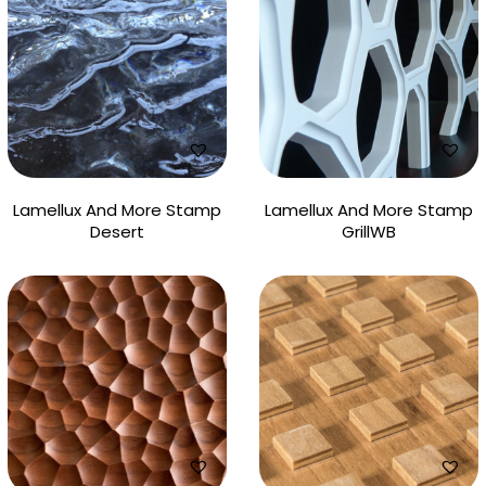
Lamellux And More Stamp
Lamellux And More Stamp
Desert
GrillWB