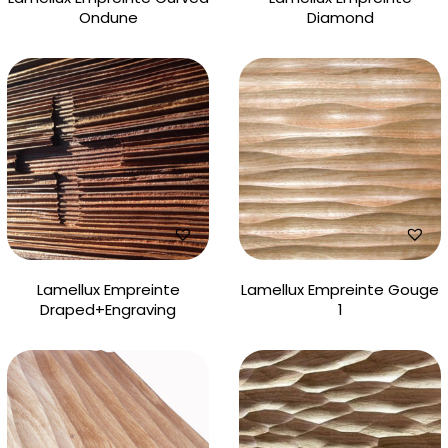
Ondune
Diamond
Lamellux Empreinte
Lamellux Empreinte Gouge
Draped+Engraving
1