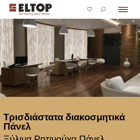
Τρισδιάστατα διακοσμητικά
Πάνελ
Ξύλινα Ρητινούχα Πάνελ