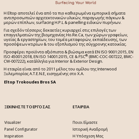
H Eltop αποτελεί ένα από τα πιο καθιερωμένα εμπορικά σήματα
αντιπροσωπιών αρχιτεκτονικών υλικών, παραγωγής πάγκων &
μερών επίπλων, surfacing H.P.L & panelling ειδικών πυρήνων.
Για σχεδόν τέσσερις δεκαετίες κυριαρχεί στις επιλογές των
επαγγελματιών της βιομηχανίας Ho.Re.Ca, των χώρων γραφείων,
υγείας & εργαστηρίων, του τομέα μεταφορών, εκπαίδευσης, των
προσόψεων κτιρίων & του εξοπλισμού της σύγχρονης κατοικίας.
Προσφέρει προϊόντα αξιόπιστα & βιώσιμα κατά EN ISO 9001:2015, EN
®
ISO 45001:2018, EN ISO 14001:2015,
CE & FSC
(BMC-COC-007222, BMC-
CW-007222), κατάλληλα για Interior & Exterior Design.
Η εταιρία είναι από το 2011 μέλος του ομίλου της Interwood
Ξυλεμπορίας Α.Τ.Ε.Ν.Ε, εισηγμένης στο Χ.A.
Eltop Trokoudes Bros SA
ΞΕΚΙΝΗΣΤΕ ΤΟ ΕΡΓΟ ΣΑΣ
ΕΤΑΙΡΕΙΑ
Visualizer
Ποιοι Είμαστε
Panel Configurator
Ιστορική Αναδρομή
Inspiration
Η Υπόσχεση Μας