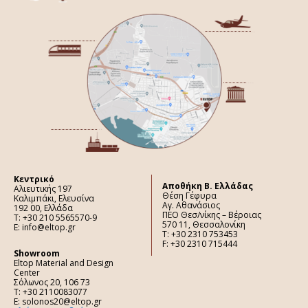
Κεντρικό
Aποθήκη Β. Ελλάδας
Αλιευτικής 197
Θέση Γέφυρα
Καλιμπάκι, Ελευσίνα
Αγ. Αθανάσιος
192 00, Ελλάδα
ΠΕΟ Θεσ/νίκης – Βέροιας
Τ: +30 210 5565570-9
570 11, Θεσσαλονίκη
E: info@eltop.gr
Τ: +30 2310 753453
F: +30 2310 715444
Showroom
Eltop Material and Design
Center
Σόλωνος 20, 106 73
Τ: +30 2110083077
E: solonos20@eltop.gr