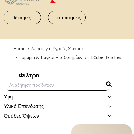
Ιδιότητες
Πιστοποιήσεις
You are here:
Home
Λύσεις για Υγρούς Χώρους
Ερμάρια & Πάγκοι Αποδυτηρίων
ELCube Benches
Φίλτρα
Υφή
Υλικό Επένδυσης
Ομάδες Όψεων