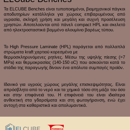
Τα ELCUBE Benches είναι τυποποιημένοι, βιομηχανικοί πάγκοι
αποδυτηρίων κατάλληλοι για χώρους επιβαρυμένους από
υγρασία, σκληρή χρήση και μεγάλη και συχνή προσέλευση
χρηστών. Αποτελούνται από πάνελ compact HPL και σκελετό
από ηλεκτροσταστικά βαμμένο αλουμίνιο βαρέως τύπου.
Το High Pressure Laminate (HPL) παράγεται από πολλαπλά
στρώματα kraft χαρτιού κορεσμένα με
θερμοσκληρυνόμενες ρητίνες. Μέσω της υψηλής πίεσης (>7
MPa) και θερμοκρασίας (140-150 οC) που ασκούνται κατά το
στάδιο της παραγωγής δίνουν ένα απόλυτα συμπαγές προϊόν.
Ιδανικό για υγρούς χώρους μεγάλης επισκεψιμότητας. Είναι
απρόσβλητο από το νερό και τα χημικά τόσο στη μάζα του όσο
και στην επιφάνειά του. Η επιφάνειά του είναι ιδιαίτερα
ανθεκτική στα γδαρσίματα και στη φωτογήρανση, ενώ έχει
αντοχή στα καθαριστικά και απολυμαντικά.