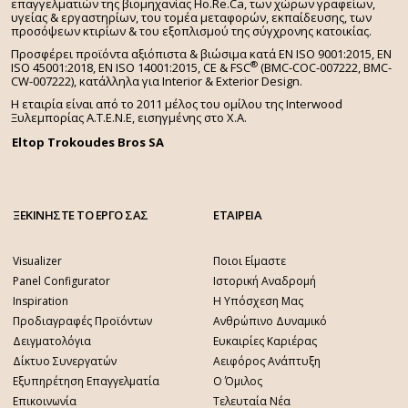
επαγγελματιών της βιομηχανίας Ho.Re.Ca, των χώρων γραφείων,
υγείας & εργαστηρίων, του τομέα μεταφορών, εκπαίδευσης, των
προσόψεων κτιρίων & του εξοπλισμού της σύγχρονης κατοικίας.
Προσφέρει προϊόντα αξιόπιστα & βιώσιμα κατά EN ISO 9001:2015, EN
®
ISO 45001:2018, EN ISO 14001:2015,
CE & FSC
(BMC-COC-007222, BMC-
CW-007222), κατάλληλα για Interior & Exterior Design.
Η εταιρία είναι από το 2011 μέλος του ομίλου της Interwood
Ξυλεμπορίας Α.Τ.Ε.Ν.Ε, εισηγμένης στο Χ.A.
Eltop Trokoudes Bros SA
ΞΕΚΙΝΗΣΤΕ ΤΟ ΕΡΓΟ ΣΑΣ
ΕΤΑΙΡΕΙΑ
Visualizer
Ποιοι Είμαστε
Panel Configurator
Ιστορική Αναδρομή
Inspiration
Η Υπόσχεση Μας
Προδιαγραφές Προϊόντων
Ανθρώπινο Δυναμικό
Δειγματολόγια
Ευκαιρίες Καριέρας
Δίκτυο Συνεργατών
Αειφόρος Ανάπτυξη
Εξυπηρέτηση Επαγγελματία
Ο Όμιλος
Επικοινωνία
Τελευταία Νέα