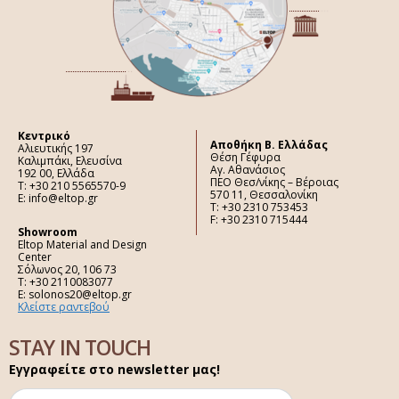
Κεντρικό
Aποθήκη Β. Ελλάδας
Αλιευτικής 197
Θέση Γέφυρα
Καλιμπάκι, Ελευσίνα
Αγ. Αθανάσιος
192 00, Ελλάδα
ΠΕΟ Θεσ/νίκης – Βέροιας
Τ: +30 210 5565570-9
570 11, Θεσσαλονίκη
E: info@eltop.gr
Τ: +30 2310 753453
F: +30 2310 715444
Showroom
Eltop Material and Design
Center
Σόλωνος 20, 106 73
Τ: +30 2110083077
E: solonos20@eltop.gr
Κλείστε ραντεβού
STAY IN TOUCH
Εγγραφείτε στο newsletter μας!