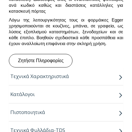
ανά κωδικό καθώς και διαστάσεις κατάλληλες για
κατασκευή πόρτας
Λόγω της λειτουργικότητας τους οι φορμάικες Egger
χρησιμοποιούνται σε κουζίνες, μπάνια, σε γραφεία, ως
λύσεις εξοπλισμού καταστημάτων, ξενοδοχείων και σε
κάθε έπιπλο. Βοηθούν σχεδιαστικά κάθε προσπάθεια και
έχουν αναλλοίωτη επιφάνεια στην σκληρή χρήση.
Ζητήστε Πληροφορίες
Τεχνικά Χαρακτηριστικά
Ιδιότητες:
Κατάλογοι
– Ανθεκτικές στη θερμότητα & το νερό
Πιστοποιητικά
– Ισχυρές αντοχές στη καθημερινή φθορά από τριβή,
κρούση & χάραξη
Τεχνικά Φυλλάδια-TDS
– Δυνατότητα εύκολου καθημερινού καθαρισμού με