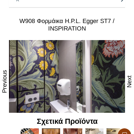
όλες τις κοινές οικιακές χημικές ουσίες και ατμό
– Επιφάνεια κατάλληλη για τρόφιμα, υγιεινή
W908 Φορμάικα H.P.L. Egger ST7 /
– Ευκολία επεξεργασίας και μεταφοράς
INSPIRATION
– Πλούσια γκάμα που καλύπτει κάθε σχεδιασμό
Previous
Next
Σχετικά Προϊόντα