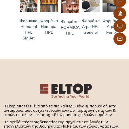
Φορμάικα
Φορμάικα
Φορμάικα
Φορμάικα
Φορμάικα
Homapal
Homapal
Arpa HPL
Arpa
FORMICA
HPL
HPL
General
Fenix
HPL
SM'Art
H Eltop αποτελεί ένα από τα πιο καθιερωμένα εμπορικά σήματα
αντιπροσωπιών αρχιτεκτονικών υλικών, παραγωγής πάγκων &
μερών επίπλων, surfacing H.P.L & panelling ειδικών πυρήνων.
Για σχεδόν τέσσερις δεκαετίες κυριαρχεί στις επιλογές των
επαγγελματιών της βιομηχανίας Ho.Re.Ca, των χώρων γραφείων,