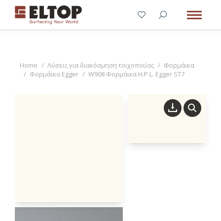
You are here:
Home
Λύσεις για διακόσμηση τοιχοποιίας
Φορμάικα
Φορμάικα Egger
W908 Φορμάικα H.P.L. Egger ST7