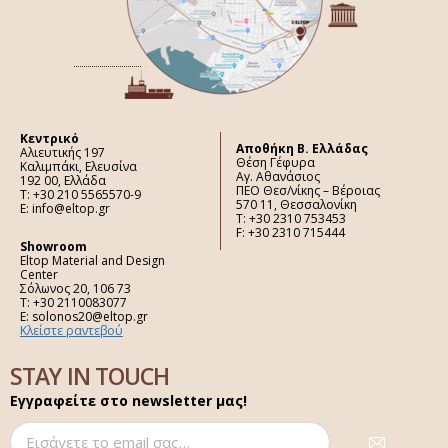
Κεντρικό
Aποθήκη Β. Ελλάδας
Αλιευτικής 197
Θέση Γέφυρα
Καλιμπάκι, Ελευσίνα
Αγ. Αθανάσιος
192 00, Ελλάδα
ΠΕΟ Θεσ/νίκης – Βέροιας
Τ: +30 210 5565570-9
570 11, Θεσσαλονίκη
E: info@eltop.gr
Τ: +30 2310 753453
F: +30 2310 715444
Showroom
Eltop Material and Design
Center
Σόλωνος 20, 106 73
Τ: +30 2110083077
E: solonos20@eltop.gr
Κλείστε ραντεβού
STAY IN TOUCH
Εγγραφείτε στο newsletter μας!