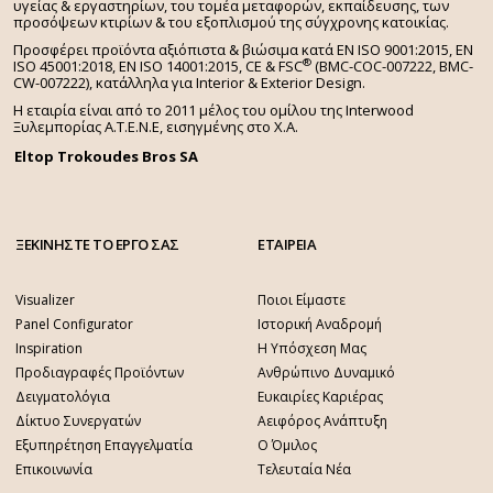
υγείας & εργαστηρίων, του τομέα μεταφορών, εκπαίδευσης, των
προσόψεων κτιρίων & του εξοπλισμού της σύγχρονης κατοικίας.
Προσφέρει προϊόντα αξιόπιστα & βιώσιμα κατά EN ISO 9001:2015, EN
®
ISO 45001:2018, EN ISO 14001:2015,
CE & FSC
(BMC-COC-007222, BMC-
CW-007222), κατάλληλα για Interior & Exterior Design.
Η εταιρία είναι από το 2011 μέλος του ομίλου της Interwood
Ξυλεμπορίας Α.Τ.Ε.Ν.Ε, εισηγμένης στο Χ.A.
Eltop Trokoudes Bros SA
ΞΕΚΙΝΗΣΤΕ ΤΟ ΕΡΓΟ ΣΑΣ
ΕΤΑΙΡΕΙΑ
Visualizer
Ποιοι Είμαστε
Panel Configurator
Ιστορική Αναδρομή
Inspiration
Η Υπόσχεση Μας
Προδιαγραφές Προϊόντων
Ανθρώπινο Δυναμικό
Δειγματολόγια
Ευκαιρίες Καριέρας
Δίκτυο Συνεργατών
Αειφόρος Ανάπτυξη
Εξυπηρέτηση Επαγγελματία
Ο Όμιλος
Επικοινωνία
Τελευταία Νέα