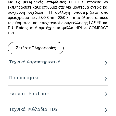
Με τις
μελαμινικές επιφάνειες
EGGER
μπορείτε να
εκπληρώσετε κάθε επιθυμία σας για μοντέρνα σχέδια και
σύγχρονη σχεδίαση. Η συλλογή υποστηρίζεται από
ομοιόχρωμο abs 23/0.8mm, 28/0.8mm απόλυτου οπτικού
ταιριάσματος και επεξεργασίες συγκόλλησης LASER και
PU. Επίσης από ομοιόχρωμα φύλλα HPL & COMPACT
HPL.
Ζητήστε Πληροφορίες
Τεχνικά Χαρακτηριστικά
Παραγόμενο μήκος:
2.80m
Πιστοποιητικά
Παραγόμενο πλάτος:
2.07m
Έντυπα - Brochures
Πάχος:
8,16,18,25mm
Κούρβα:
ίσιο σόκορο
Τεχνικά Φυλλάδια-TDS
Πυρήνας:
Εurospan P2