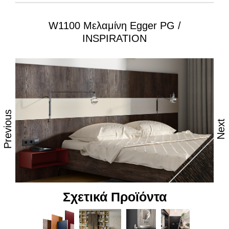
W1100 Μελαμίνη Egger PG /
Ιδιότητες:
INSPIRATION
– Εξαιρετική επιφάνεια, αναβαθμισμένες φινιτούρες
– Ανθεκτικότητα στη θερμότητα και τον ατμό
– Υψηλές αντοχές στη καθημερινή φθορά από τριβή,
κρούση & χάραξη
Previous
– Δυνατότητα εύκολου καθημερινού καθαρισμού
Next
– Επιφάνεια απόλυτα υγιεινή
– Υψηλή αντοχή στον αποχρωματισμό και το
θάμπωμα
– Υψηλή αντοχή στα χημικά
Σχετικά Προϊόντα
– Υψηλή αισθητική, υφή και αφή