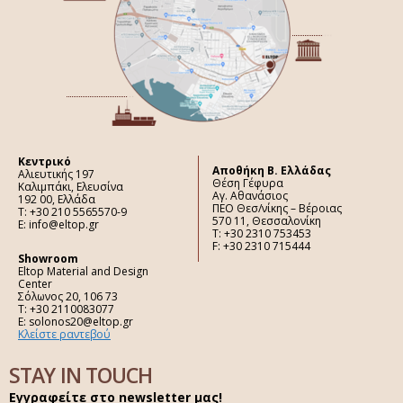
Κεντρικό
Aποθήκη Β. Ελλάδας
Αλιευτικής 197
Θέση Γέφυρα
Καλιμπάκι, Ελευσίνα
Αγ. Αθανάσιος
192 00, Ελλάδα
ΠΕΟ Θεσ/νίκης – Βέροιας
Τ: +30 210 5565570-9
570 11, Θεσσαλονίκη
E: info@eltop.gr
Τ: +30 2310 753453
F: +30 2310 715444
Showroom
Eltop Material and Design
Center
Σόλωνος 20, 106 73
Τ: +30 2110083077
E: solonos20@eltop.gr
Κλείστε ραντεβού
STAY IN TOUCH
Εγγραφείτε στο newsletter μας!