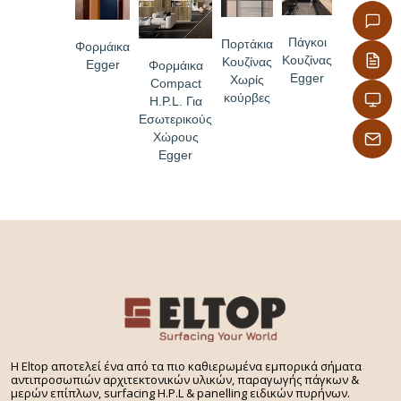
Πάγκοι
Πορτάκια
Φορμάικα
Κουζίνας
Κουζίνας
Egger
Φορμάικα
Egger
Χωρίς
Compact
κούρβες
H.P.L. Για
Εσωτερικούς
Χώρους
Egger
H Eltop αποτελεί ένα από τα πιο καθιερωμένα εμπορικά σήματα
αντιπροσωπιών αρχιτεκτονικών υλικών, παραγωγής πάγκων &
μερών επίπλων, surfacing H.P.L & panelling ειδικών πυρήνων.