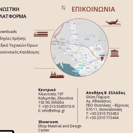
ΕΠΙΚΟΙΝΩΝΙΑ
ΝΩΣΤΙΚΗ
ΛΑΤΦΟΡΜΑ
ownloads
δηγίες Χρήσης
εξικό Τεχνικών Όρων
ροϊοντικός Κατάλογος
Κεντρικό
Aποθήκη Β. Ελλάδας
Αλιευτικής 197
Θέση Γέφυρα
Καλιμπάκι, Ελευσίνα
Αγ. Αθανάσιος
192 00, Ελλάδα
ΠΕΟ Θεσ/νίκης – Βέροιας
Τ: +30 210 5565570-9
570 11, Θεσσαλονίκη
E: info@eltop.gr
Τ: +30 2310 753453
F: +30 2310 715444
Showroom
Eltop Material and Design
Center