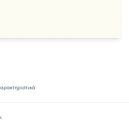
Χαρακτηριστικά
ι
ές στη θερμότητα & το νερό