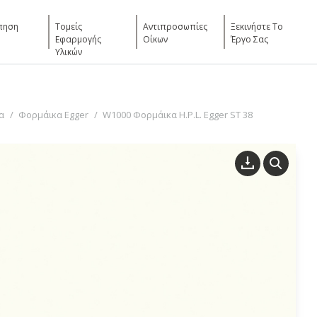
πηση
Τομείς
Αντιπροσωπίες
Ξεκινήστε Το
Εφαρμογής
Οίκων
Έργο Σας
Υλικών
α
Φορμάικα Egger
W1000 Φορμάικα H.P.L. Egger ST 38