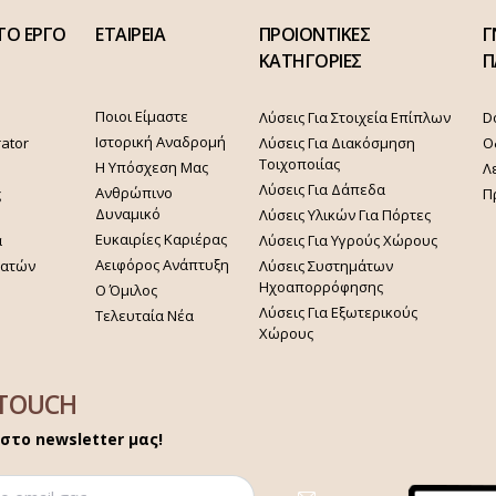
ΤΟ ΕΡΓΟ
ΕΤΑΙΡΕΙΑ
ΠΡΟΙΟΝΤΙΚΕΣ
Γ
ΚΑΤΗΓΟΡΙΕΣ
Π
Ποιοι Είμαστε
Λύσεις Για Στοιχεία Επίπλων
D
Ιστορική Αναδρομή
rator
Λύσεις Για Διακόσμηση
Ο
Τοιχοποιίας
Η Υπόσχεση Μας
Λ
Λύσεις Για Δάπεδα
Ανθρώπινο
ς
Π
Δυναμικό
Λύσεις Υλικών Για Πόρτες
Ευκαιρίες Καριέρας
α
Λύσεις Για Υγρούς Χώρους
Αειφόρος Ανάπτυξη
γατών
Λύσεις Συστημάτων
Ηχοαπορρόφησης
Ο Όμιλος
Λύσεις Για Εξωτερικούς
Τελευταία Νέα
Χώρους
 TOUCH
στο newsletter μας!