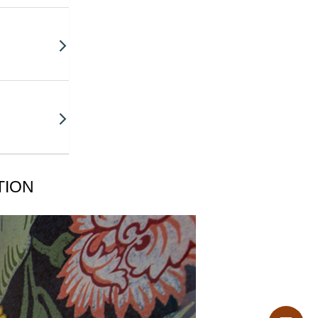
ικές ουσίες
ATION