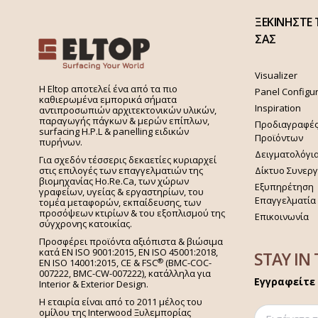
ΞΕΚΙΝΗΣΤΕ 
ΣΑΣ
Visualizer
H Eltop αποτελεί ένα από τα πιο
Panel Configu
καθιερωμένα εμπορικά σήματα
Inspiration
αντιπροσωπιών αρχιτεκτονικών υλικών,
παραγωγής πάγκων & μερών επίπλων,
Προδιαγραφέ
surfacing H.P.L & panelling ειδικών
Προϊόντων
πυρήνων.
Δειγματολόγι
Για σχεδόν τέσσερις δεκαετίες κυριαρχεί
στις επιλογές των επαγγελματιών της
Δίκτυο Συνερ
βιομηχανίας Ho.Re.Ca, των χώρων
Εξυπηρέτηση
γραφείων, υγείας & εργαστηρίων, του
Επαγγελματία
τομέα μεταφορών, εκπαίδευσης, των
προσόψεων κτιρίων & του εξοπλισμού της
Επικοινωνία
σύγχρονης κατοικίας.
Προσφέρει προϊόντα αξιόπιστα & βιώσιμα
κατά EN ISO 9001:2015, EN ISO 45001:2018,
STAY IN
®
EN ISO 14001:2015,
CE & FSC
(BMC-COC-
007222, BMC-CW-007222), κατάλληλα για
Εγγραφείτε 
Interior & Exterior Design.
Η εταιρία είναι από το 2011 μέλος του
ομίλου της Interwood Ξυλεμπορίας