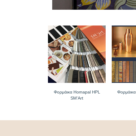
Φορμάικα Homapal HPL
Φορμάικα
SM'Art