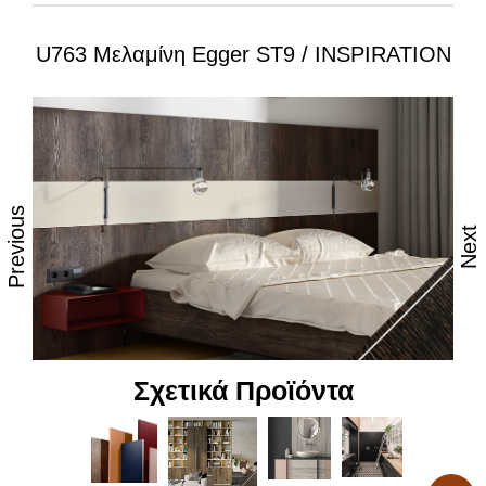
U763 Μελαμίνη Egger ST9 / INSPIRATION
Ιδιότητες:
– Εξαιρετική επιφάνεια, αναβαθμισμένες φινιτούρες
– Ανθεκτικότητα στη θερμότητα και τον ατμό
– Υψηλές αντοχές στη καθημερινή φθορά από τριβή,
κρούση & χάραξη
Previous
Next
– Δυνατότητα εύκολου καθημερινού καθαρισμού
– Επιφάνεια απόλυτα υγιεινή
– Υψηλή αντοχή στον αποχρωματισμό και το
θάμπωμα
Σχετικά Προϊόντα
– Υψηλή αντοχή στα χημικά
– Υψηλή αισθητική, υφή και αφή