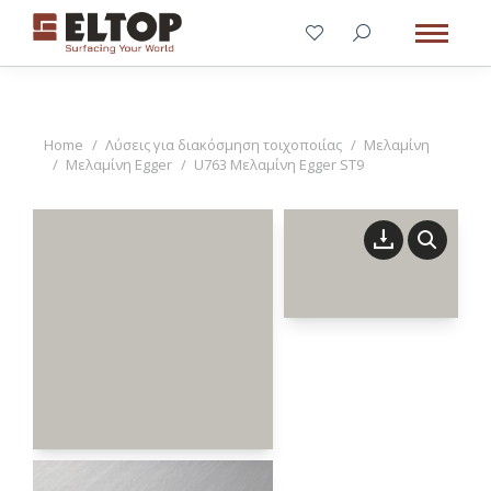
You are here:
Home
Λύσεις για διακόσμηση τοιχοποιίας
Μελαμίνη
Μελαμίνη Egger
U763 Μελαμίνη Egger ST9