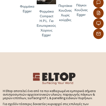
Πάγκοι
Πορτάκια
Φορμάικα
Κουζίνας
Κουζίνας
Egger
Φορμάικα
Egger
Χωρίς
Compact
κούρβες
H.P.L. Για
Εσωτερικούς
Χώρους
Egger
H Eltop αποτελεί ένα από τα πιο καθιερωμένα εμπορικά σήματα
αντιπροσωπιών αρχιτεκτονικών υλικών, παραγωγής πάγκων &
μερών επίπλων, surfacing H.P.L & panelling ειδικών πυρήνων.
Για σχεδόν τέσσερις δεκαετίες κυριαρχεί στις επιλογές των