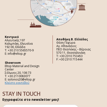
Κεντρικό
Aποθήκη Β. Ελλάδας
Αλιευτικής 197
Θέση Γέφυρα
Καλιμπάκι, Ελευσίνα
Αγ. Αθανάσιος
192 00, Ελλάδα
ΠΕΟ Θεσ/νίκης – Βέροιας
Τ: +30 210 5565570-9
570 11, Θεσσαλονίκη
E: info@eltop.gr
Τ: +30 2310 753453
F: +30 2310 715444
Showroom
Eltop Material and Design
Center
Σόλωνος 20, 106 73
Τ: +30 2110083077
E: solonos20@eltop.gr
Κλείστε ραντεβού
STAY IN TOUCH
Εγγραφείτε στο newsletter μας!