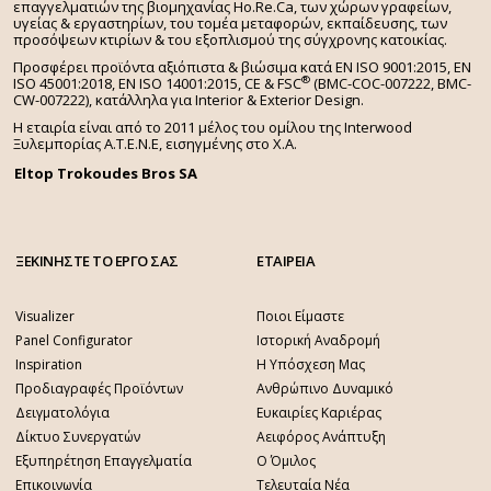
επαγγελματιών της βιομηχανίας Ho.Re.Ca, των χώρων γραφείων,
υγείας & εργαστηρίων, του τομέα μεταφορών, εκπαίδευσης, των
προσόψεων κτιρίων & του εξοπλισμού της σύγχρονης κατοικίας.
Προσφέρει προϊόντα αξιόπιστα & βιώσιμα κατά EN ISO 9001:2015, EN
®
ISO 45001:2018, EN ISO 14001:2015,
CE & FSC
(BMC-COC-007222, BMC-
CW-007222), κατάλληλα για Interior & Exterior Design.
Η εταιρία είναι από το 2011 μέλος του ομίλου της Interwood
Ξυλεμπορίας Α.Τ.Ε.Ν.Ε, εισηγμένης στο Χ.A.
Eltop Trokoudes Bros SA
ΞΕΚΙΝΗΣΤΕ ΤΟ ΕΡΓΟ ΣΑΣ
ΕΤΑΙΡΕΙΑ
Visualizer
Ποιοι Είμαστε
Panel Configurator
Ιστορική Αναδρομή
Inspiration
Η Υπόσχεση Μας
Προδιαγραφές Προϊόντων
Ανθρώπινο Δυναμικό
Δειγματολόγια
Ευκαιρίες Καριέρας
Δίκτυο Συνεργατών
Αειφόρος Ανάπτυξη
Εξυπηρέτηση Επαγγελματία
Ο Όμιλος
Επικοινωνία
Τελευταία Νέα