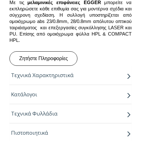
Με τις
μελαμινικές επιφάνειες
EGGER
μπορείτε να
εκπληρώσετε κάθε επιθυμία σας για μοντέρνα σχέδια και
σύγχρονη σχεδίαση. Η συλλογή υποστηρίζεται από
ομοιόχρωμο abs 23/0.8mm, 28/0.8mm απόλυτου οπτικού
ταιριάσματος και επεξεργασίες συγκόλλησης LASER και
PU. Επίσης από ομοιόχρωμα φύλλα HPL & COMPACT
HPL.
Ζητήστε Πληροφορίες
Τεχνικά Χαρακτηριστικά
Παραγόμενο μήκος:
2.80m
Κατάλογοι
Παραγόμενο πλάτος:
2.07m
Τεχνικά Φυλλάδια
Πάχος:
8,16,18,25mm
Κούρβα:
ίσιο σόκορο
Πιστοποιητικά
Πυρήνας:
Εurospan P2