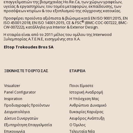
επαγγελματιών της βιομηχανίας Ho.Re.Ca, των χώρων γραφείων,
υγείας & εργαστηρίων, του τομέα μεταφορών, εκπαίδευσης, των
προσόψεων κτιρίων & του εξοπλισμού της σύγχρονης κατοικίας.
Προσφέρει προϊόντα αξιόπιστα & βιώσιμα κατά EN ISO 9001:2015, EN
®
ISO 45001:2018, EN ISO 14001:2015,
CE & FSC
(BMC-COC-007222, BMC-
CW-007222), κατάλληλα για Interior & Exterior Design.
Η εταιρία είναι από το 2011 μέλος του ομίλου της Interwood
Ξυλεμπορίας Α.Τ.Ε.Ν.Ε, εισηγμένης στο Χ.A.
Eltop Trokoudes Bros SA
ΞΕΚΙΝΗΣΤΕ ΤΟ ΕΡΓΟ ΣΑΣ
ΕΤΑΙΡΕΙΑ
Visualizer
Ποιοι Είμαστε
Panel Configurator
Ιστορική Αναδρομή
Inspiration
Η Υπόσχεση Μας
Προδιαγραφές Προϊόντων
Ανθρώπινο Δυναμικό
Δειγματολόγια
Ευκαιρίες Καριέρας
Δίκτυο Συνεργατών
Αειφόρος Ανάπτυξη
Εξυπηρέτηση Επαγγελματία
Ο Όμιλος
Επικοινωνία
Τελευταία Νέα