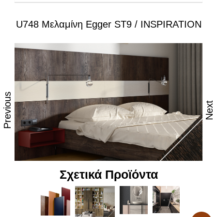
U748 Μελαμίνη Egger ST9 / INSPIRATION
Ιδιότητες:
– Εξαιρετική επιφάνεια, αναβαθμισμένες φινιτούρες
– Ανθεκτικότητα στη θερμότητα και τον ατμό
– Υψηλές αντοχές στη καθημερινή φθορά από τριβή,
κρούση & χάραξη
Previous
Next
– Δυνατότητα εύκολου καθημερινού καθαρισμού
– Επιφάνεια απόλυτα υγιεινή
– Υψηλή αντοχή στον αποχρωματισμό και το
θάμπωμα
Σχετικά Προϊόντα
– Υψηλή αντοχή στα χημικά
– Υψηλή αισθητική, υφή και αφή