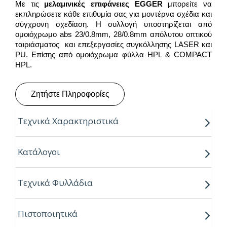
Με τις
μελαμινικές επιφάνειες
EGGER
μπορείτε να
εκπληρώσετε κάθε επιθυμία σας για μοντέρνα σχέδια και
σύγχρονη σχεδίαση. Η συλλογή υποστηρίζεται από
ομοιόχρωμο abs 23/0.8mm, 28/0.8mm απόλυτου οπτικού
ταιριάσματος και επεξεργασίες συγκόλλησης LASER και
PU. Επίσης από ομοιόχρωμα φύλλα HPL & COMPACT
HPL.
Ζητήστε Πληροφορίες
Τεχνικά Χαρακτηριστικά
Παραγόμενο μήκος:
2.80m
Κατάλογοι
Παραγόμενο πλάτος:
2.07m
Τεχνικά Φυλλάδια
Πάχος:
8,16,18,25mm
Κούρβα:
ίσιο σόκορο
Πιστοποιητικά
Πυρήνας:
Εurospan P2