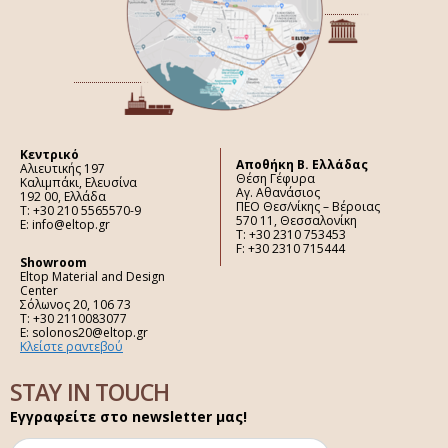
Κεντρικό
Aποθήκη Β. Ελλάδας
Αλιευτικής 197
Θέση Γέφυρα
Καλιμπάκι, Ελευσίνα
Αγ. Αθανάσιος
192 00, Ελλάδα
ΠΕΟ Θεσ/νίκης – Βέροιας
Τ: +30 210 5565570-9
570 11, Θεσσαλονίκη
E: info@eltop.gr
Τ: +30 2310 753453
F: +30 2310 715444
Showroom
Eltop Material and Design
Center
Σόλωνος 20, 106 73
Τ: +30 2110083077
E: solonos20@eltop.gr
Κλείστε ραντεβού
STAY IN TOUCH
Εγγραφείτε στο newsletter μας!