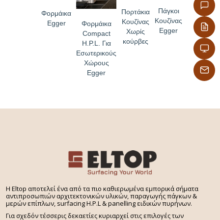
Πάγκοι
Πορτάκια
Φορμάικα
Κουζίνας
Κουζίνας
Egger
Φορμάικα
Egger
Χωρίς
Compact
κούρβες
H.P.L. Για
Εσωτερικούς
Χώρους
Egger
H Eltop αποτελεί ένα από τα πιο καθιερωμένα εμπορικά σήματα
αντιπροσωπιών αρχιτεκτονικών υλικών, παραγωγής πάγκων &
μερών επίπλων, surfacing H.P.L & panelling ειδικών πυρήνων.
Για σχεδόν τέσσερις δεκαετίες κυριαρχεί στις επιλογές των