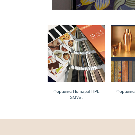
Φορμάικα Homapal HPL
Φορμάικα
SM'Art