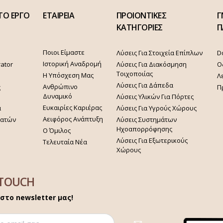
ΤΟ ΕΡΓΟ
ΕΤΑΙΡΕΙΑ
ΠΡΟΙΟΝΤΙΚΕΣ
Γ
ΚΑΤΗΓΟΡΙΕΣ
Π
Ποιοι Είμαστε
Λύσεις Για Στοιχεία Επίπλων
D
Ιστορική Αναδρομή
rator
Λύσεις Για Διακόσμηση
Ο
Τοιχοποιίας
Η Υπόσχεση Μας
Λ
Λύσεις Για Δάπεδα
Ανθρώπινο
ς
Π
Δυναμικό
Λύσεις Υλικών Για Πόρτες
Ευκαιρίες Καριέρας
α
Λύσεις Για Υγρούς Χώρους
Αειφόρος Ανάπτυξη
γατών
Λύσεις Συστημάτων
Ηχοαπορρόφησης
Ο Όμιλος
Λύσεις Για Εξωτερικούς
Τελευταία Νέα
Χώρους
 TOUCH
στο newsletter μας!