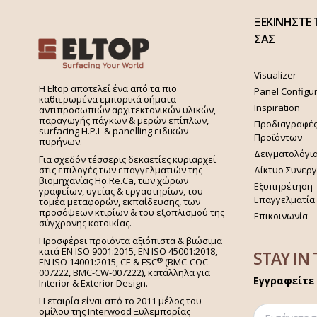
ΞΕΚΙΝΗΣΤΕ 
ΣΑΣ
Visualizer
H Eltop αποτελεί ένα από τα πιο
Panel Configu
καθιερωμένα εμπορικά σήματα
Inspiration
αντιπροσωπιών αρχιτεκτονικών υλικών,
παραγωγής πάγκων & μερών επίπλων,
Προδιαγραφέ
surfacing H.P.L & panelling ειδικών
Προϊόντων
πυρήνων.
Δειγματολόγι
Για σχεδόν τέσσερις δεκαετίες κυριαρχεί
στις επιλογές των επαγγελματιών της
Δίκτυο Συνερ
βιομηχανίας Ho.Re.Ca, των χώρων
Εξυπηρέτηση
γραφείων, υγείας & εργαστηρίων, του
Επαγγελματία
τομέα μεταφορών, εκπαίδευσης, των
προσόψεων κτιρίων & του εξοπλισμού της
Επικοινωνία
σύγχρονης κατοικίας.
Προσφέρει προϊόντα αξιόπιστα & βιώσιμα
κατά EN ISO 9001:2015, EN ISO 45001:2018,
STAY IN
®
EN ISO 14001:2015,
CE & FSC
(BMC-COC-
007222, BMC-CW-007222), κατάλληλα για
Εγγραφείτε 
Interior & Exterior Design.
Η εταιρία είναι από το 2011 μέλος του
ομίλου της Interwood Ξυλεμπορίας