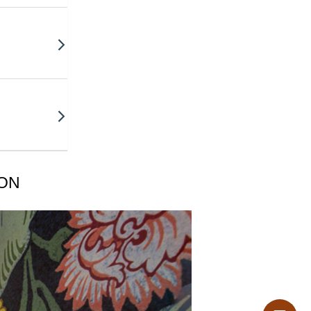
ικές ουσίες
ION