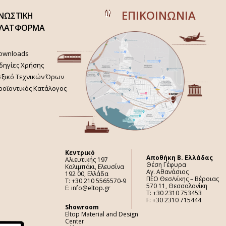
ΕΠΙΚΟΙΝΩΝΙΑ
ΝΩΣΤΙΚΗ
ΛΑΤΦΟΡΜΑ
ownloads
δηγίες Χρήσης
εξικό Τεχνικών Όρων
ροϊοντικός Κατάλογος
Κεντρικό
Aποθήκη Β. Ελλάδας
Αλιευτικής 197
Θέση Γέφυρα
Καλιμπάκι, Ελευσίνα
Αγ. Αθανάσιος
192 00, Ελλάδα
ΠΕΟ Θεσ/νίκης – Βέροιας
Τ: +30 210 5565570-9
570 11, Θεσσαλονίκη
E: info@eltop.gr
Τ: +30 2310 753453
F: +30 2310 715444
Showroom
Eltop Material and Design
Center