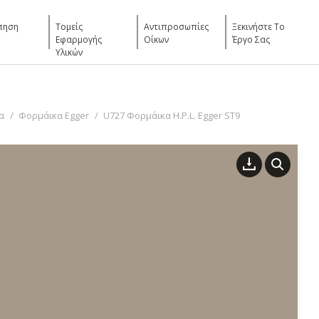
πηση
Τομείς
Αντιπροσωπίες
Ξεκινήστε Το
Εφαρμογής
Οίκων
Έργο Σας
Υλικών
α
Φορμάικα Egger
U727 Φορμάικα H.P.L. Egger ST9