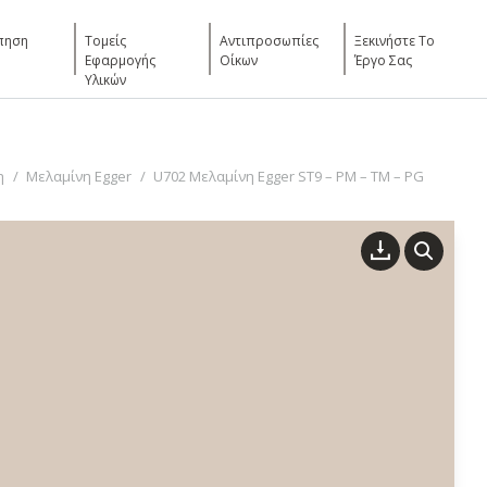
πηση
Τομείς
Αντιπροσωπίες
Ξεκινήστε Το
Εφαρμογής
Οίκων
Έργο Σας
Υλικών
η
Μελαμίνη Egger
U702 Μελαμίνη Egger ST9 – PM – TM – PG