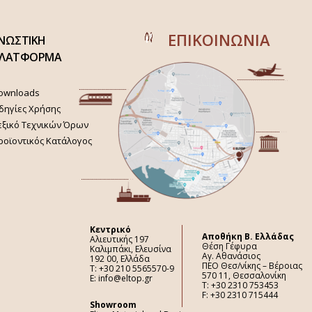
ΕΠΙΚΟΙΝΩΝΙΑ
ΝΩΣΤΙΚΗ
ΛΑΤΦΟΡΜΑ
ownloads
δηγίες Χρήσης
εξικό Τεχνικών Όρων
ροϊοντικός Κατάλογος
Κεντρικό
Aποθήκη Β. Ελλάδας
Αλιευτικής 197
Θέση Γέφυρα
Καλιμπάκι, Ελευσίνα
Αγ. Αθανάσιος
192 00, Ελλάδα
ΠΕΟ Θεσ/νίκης – Βέροιας
Τ: +30 210 5565570-9
570 11, Θεσσαλονίκη
E: info@eltop.gr
Τ: +30 2310 753453
F: +30 2310 715444
Showroom