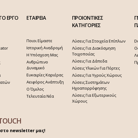
ΤΟ ΕΡΓΟ
ΕΤΑΙΡΕΙΑ
ΠΡΟΙΟΝΤΙΚΕΣ
Γ
ΚΑΤΗΓΟΡΙΕΣ
Π
Ποιοι Είμαστε
Λύσεις Για Στοιχεία Επίπλων
D
Ιστορική Αναδρομή
rator
Λύσεις Για Διακόσμηση
Ο
Τοιχοποιίας
Η Υπόσχεση Μας
Λ
Λύσεις Για Δάπεδα
Ανθρώπινο
ς
Π
Δυναμικό
Λύσεις Υλικών Για Πόρτες
Ευκαιρίες Καριέρας
α
Λύσεις Για Υγρούς Χώρους
Αειφόρος Ανάπτυξη
γατών
Λύσεις Συστημάτων
Ηχοαπορρόφησης
Ο Όμιλος
Λύσεις Για Εξωτερικούς
Τελευταία Νέα
Χώρους
 TOUCH
στο newsletter μας!