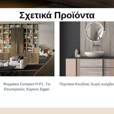
Σχετικά Προϊόντα
Φορμάικα Compact H.P.L. Για
Πορτάκια Κουζίνας Χωρίς κούρβε
Εσωτερικούς Χώρους Egger