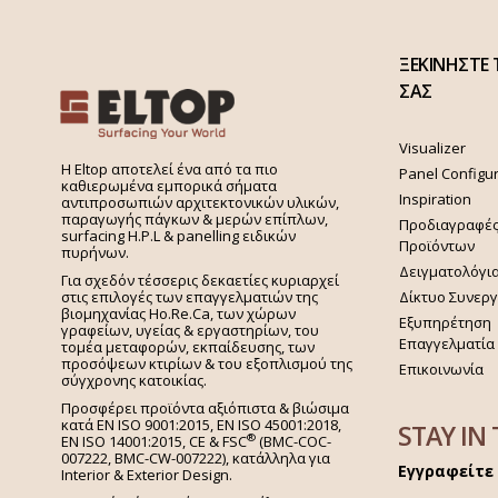
ΞΕΚΙΝΗΣΤΕ 
ΣΑΣ
Visualizer
H Eltop αποτελεί ένα από τα πιο
Panel Configu
καθιερωμένα εμπορικά σήματα
Inspiration
αντιπροσωπιών αρχιτεκτονικών υλικών,
παραγωγής πάγκων & μερών επίπλων,
Προδιαγραφέ
surfacing H.P.L & panelling ειδικών
Προϊόντων
πυρήνων.
Δειγματολόγι
Για σχεδόν τέσσερις δεκαετίες κυριαρχεί
στις επιλογές των επαγγελματιών της
Δίκτυο Συνερ
βιομηχανίας Ho.Re.Ca, των χώρων
Εξυπηρέτηση
γραφείων, υγείας & εργαστηρίων, του
Επαγγελματία
τομέα μεταφορών, εκπαίδευσης, των
προσόψεων κτιρίων & του εξοπλισμού της
Επικοινωνία
σύγχρονης κατοικίας.
Προσφέρει προϊόντα αξιόπιστα & βιώσιμα
κατά EN ISO 9001:2015, EN ISO 45001:2018,
STAY IN
®
EN ISO 14001:2015,
CE & FSC
(BMC-COC-
007222, BMC-CW-007222), κατάλληλα για
Εγγραφείτε 
Interior & Exterior Design.