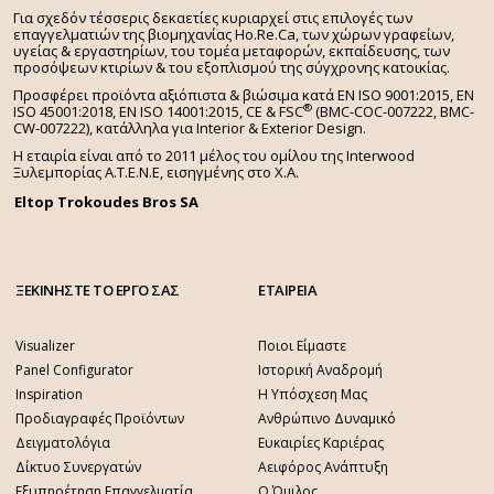
Για σχεδόν τέσσερις δεκαετίες κυριαρχεί στις επιλογές των
επαγγελματιών της βιομηχανίας Ho.Re.Ca, των χώρων γραφείων,
υγείας & εργαστηρίων, του τομέα μεταφορών, εκπαίδευσης, των
προσόψεων κτιρίων & του εξοπλισμού της σύγχρονης κατοικίας.
Προσφέρει προϊόντα αξιόπιστα & βιώσιμα κατά EN ISO 9001:2015, EN
®
ISO 45001:2018, EN ISO 14001:2015,
CE & FSC
(BMC-COC-007222, BMC-
CW-007222), κατάλληλα για Interior & Exterior Design.
Η εταιρία είναι από το 2011 μέλος του ομίλου της Interwood
Ξυλεμπορίας Α.Τ.Ε.Ν.Ε, εισηγμένης στο Χ.A.
Eltop Trokoudes Bros SA
ΞΕΚΙΝΗΣΤΕ ΤΟ ΕΡΓΟ ΣΑΣ
ΕΤΑΙΡΕΙΑ
Visualizer
Ποιοι Είμαστε
Panel Configurator
Ιστορική Αναδρομή
Inspiration
Η Υπόσχεση Μας
Προδιαγραφές Προϊόντων
Ανθρώπινο Δυναμικό
Δειγματολόγια
Ευκαιρίες Καριέρας
Δίκτυο Συνεργατών
Αειφόρος Ανάπτυξη
Εξυπηρέτηση Επαγγελματία
Ο Όμιλος