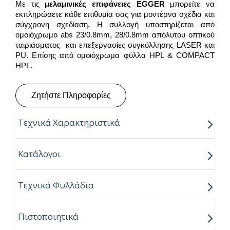
Με τις
μελαμινικές επιφάνειες
EGGER
μπορείτε να
εκπληρώσετε κάθε επιθυμία σας για μοντέρνα σχέδια και
σύγχρονη σχεδίαση. Η συλλογή υποστηρίζεται από
ομοιόχρωμο abs 23/0.8mm, 28/0.8mm απόλυτου οπτικού
ταιριάσματος και επεξεργασίες συγκόλλησης LASER και
PU. Επίσης από ομοιόχρωμα φύλλα HPL & COMPACT
HPL.
Ζητήστε Πληροφορίες
Τεχνικά Χαρακτηριστικά
Παραγόμενο μήκος:
2.80m
Κατάλογοι
Παραγόμενο πλάτος:
2.07m
Τεχνικά Φυλλάδια
Πάχος:
18mm
Κούρβα:
ίσιο σόκορο
Πιστοποιητικά
Πυρήνας:
Εurospan P2