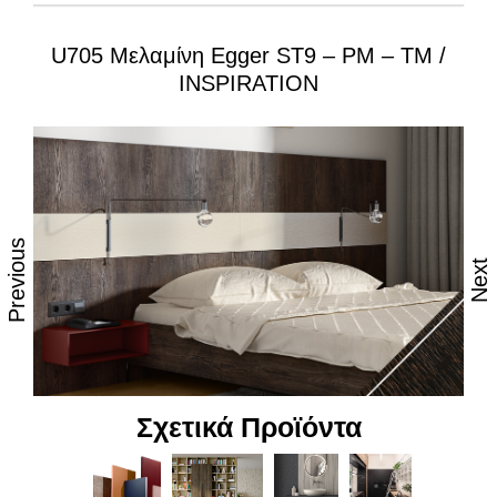
U705 Μελαμίνη Egger ST9 – PM – TM /
Ιδιότητες:
INSPIRATION
– Εξαιρετική επιφάνεια, αναβαθμισμένες φινιτούρες
– Ανθεκτικότητα στη θερμότητα και τον ατμό
– Υψηλές αντοχές στη καθημερινή φθορά από τριβή,
κρούση & χάραξη
Previous
– Δυνατότητα εύκολου καθημερινού καθαρισμού
Next
– Επιφάνεια απόλυτα υγιεινή
– Υψηλή αντοχή στον αποχρωματισμό και το
θάμπωμα
– Υψηλή αντοχή στα χημικά
Σχετικά Προϊόντα
– Υψηλή αισθητική, υφή και αφή