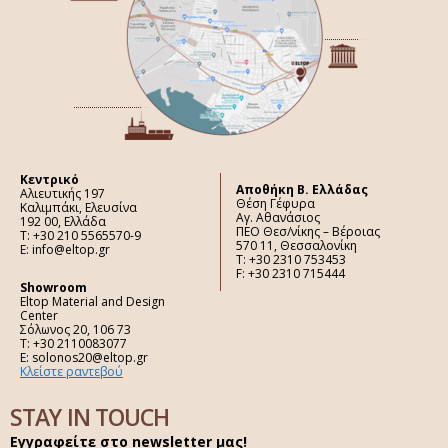
Κεντρικό
Aποθήκη Β. Ελλάδας
Αλιευτικής 197
Θέση Γέφυρα
Καλιμπάκι, Ελευσίνα
Αγ. Αθανάσιος
192 00, Ελλάδα
ΠΕΟ Θεσ/νίκης – Βέροιας
Τ: +30 210 5565570-9
570 11, Θεσσαλονίκη
E: info@eltop.gr
Τ: +30 2310 753453
F: +30 2310 715444
Showroom
Eltop Material and Design
Center
Σόλωνος 20, 106 73
Τ: +30 2110083077
E: solonos20@eltop.gr
Κλείστε ραντεβού
STAY IN TOUCH
Εγγραφείτε στο newsletter μας!