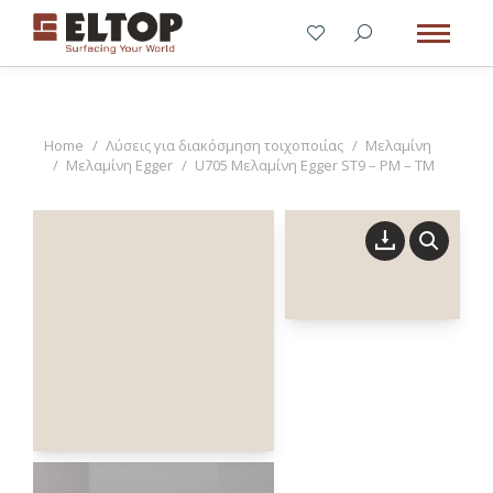
You are here:
Home
Λύσεις για διακόσμηση τοιχοποιίας
Μελαμίνη
Μελαμίνη Egger
U705 Μελαμίνη Egger ST9 – PM – TM