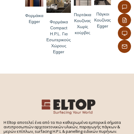
Πάγκοι
Πορτάκια
Φορμάικα
Κουζίνας
Κουζίνας
Egger
Φορμάικα
Egger
Χωρίς
Compact
κούρβες
H.P.L. Για
Εσωτερικούς
Χώρους
Egger
H Eltop αποτελεί ένα από τα πιο καθιερωμένα εμπορικά σήματα
αντιπροσωπιών αρχιτεκτονικών υλικών, παραγωγής πάγκων &
μερών επίπλων, surfacing H.P.L & panelling ειδικών πυρήνων.