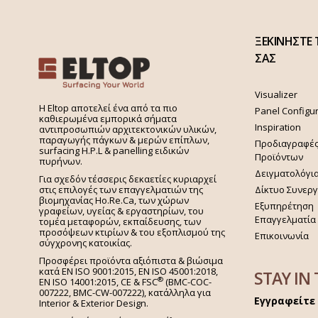
ΞΕΚΙΝΗΣΤΕ 
ΣΑΣ
Visualizer
H Eltop αποτελεί ένα από τα πιο
Panel Configu
καθιερωμένα εμπορικά σήματα
Inspiration
αντιπροσωπιών αρχιτεκτονικών υλικών,
παραγωγής πάγκων & μερών επίπλων,
Προδιαγραφέ
surfacing H.P.L & panelling ειδικών
Προϊόντων
πυρήνων.
Δειγματολόγι
Για σχεδόν τέσσερις δεκαετίες κυριαρχεί
στις επιλογές των επαγγελματιών της
Δίκτυο Συνερ
βιομηχανίας Ho.Re.Ca, των χώρων
Εξυπηρέτηση
γραφείων, υγείας & εργαστηρίων, του
Επαγγελματία
τομέα μεταφορών, εκπαίδευσης, των
προσόψεων κτιρίων & του εξοπλισμού της
Επικοινωνία
σύγχρονης κατοικίας.
Προσφέρει προϊόντα αξιόπιστα & βιώσιμα
κατά EN ISO 9001:2015, EN ISO 45001:2018,
STAY IN
®
EN ISO 14001:2015,
CE & FSC
(BMC-COC-
007222, BMC-CW-007222), κατάλληλα για
Εγγραφείτε 
Interior & Exterior Design.