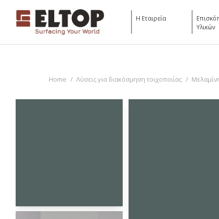
Η Εταιρεία
Επισκό
Υλικών
You are here:
Home
Λύσεις για διακόσμηση τοιχοποιίας
Μελαμίν