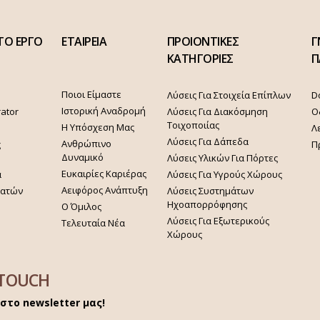
ΤΟ ΕΡΓΟ
ΕΤΑΙΡΕΙΑ
ΠΡΟΙΟΝΤΙΚΕΣ
Γ
ΚΑΤΗΓΟΡΙΕΣ
Π
Ποιοι Είμαστε
Λύσεις Για Στοιχεία Επίπλων
D
Ιστορική Αναδρομή
rator
Λύσεις Για Διακόσμηση
Ο
Τοιχοποιίας
Η Υπόσχεση Μας
Λ
Λύσεις Για Δάπεδα
Ανθρώπινο
ς
Π
Δυναμικό
Λύσεις Υλικών Για Πόρτες
Ευκαιρίες Καριέρας
α
Λύσεις Για Υγρούς Χώρους
Αειφόρος Ανάπτυξη
γατών
Λύσεις Συστημάτων
Ηχοαπορρόφησης
Ο Όμιλος
Λύσεις Για Εξωτερικούς
Τελευταία Νέα
Χώρους
 TOUCH
στο newsletter μας!