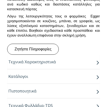
ανά κωδικό καθώς και διαστάσεις κατάλληλες για
κατασκευή πόρτας
Λόγω της λειτουργικότητας τους οι φορμάικες Egger
χρησιμοποιούνται σε κουζίνες, μπάνια, σε γραφεία, ως
λύσεις εξοπλισμού καταστημάτων, ξενοδοχείων και σε
κάθε έπιπλο. Βοηθούν σχεδιαστικά κάθε προσπάθεια και
έχουν αναλλοίωτη επιφάνεια στην σκληρή χρήση.
Ζητήστε Πληροφορίες
Τεχνικά Χαρακτηριστικά
Ιδιότητες:
Κατάλογοι
– Ανθεκτικές στη θερμότητα & το νερό
Πιστοποιητικά
– Ισχυρές αντοχές στη καθημερινή φθορά από τριβή,
κρούση & χάραξη
Τεχνικά Φυλλάδια-TDS
– Δυνατότητα εύκολου καθημερινού καθαρισμού με