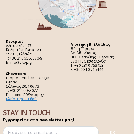
Κεντρικό
Aποθήκη Β. Ελλάδας
Αλιευτικής 197
Θέση Γέφυρα
Καλιμπάκι, Ελευσίνα
Αγ. Αθανάσιος
192 00, Ελλάδα
ΠΕΟ Θεσ/νίκης – Βέροιας
Τ: +30 210 5565570-9
570 11, Θεσσαλονίκη
E: info@eltop.gr
Τ: +30 2310 753453
F: +30 2310 715444
Showroom
Eltop Material and Design
Center
Σόλωνος 20, 106 73
Τ: +30 2110083077
E: solonos20@eltop.gr
Κλείστε ραντεβού
STAY IN TOUCH
Εγγραφείτε στο newsletter μας!