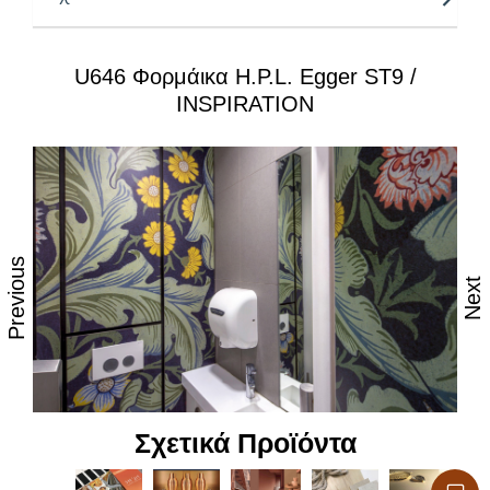
όλες τις κοινές οικιακές χημικές ουσίες και ατμό
– Επιφάνεια κατάλληλη για τρόφιμα, υγιεινή
U646 Φορμάικα H.P.L. Egger ST9 /
– Ευκολία επεξεργασίας και μεταφοράς
INSPIRATION
– Πλούσια γκάμα που καλύπτει κάθε σχεδιασμό
Previous
Next
Σχετικά Προϊόντα