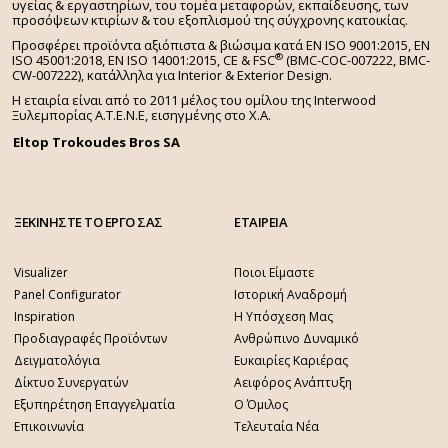
υγείας & εργαστηρίων, του τομέα μεταφορών, εκπαίδευσης, των
προσόψεων κτιρίων & του εξοπλισμού της σύγχρονης κατοικίας.
Προσφέρει προϊόντα αξιόπιστα & βιώσιμα κατά EN ISO 9001:2015, EN
®
ISO 45001:2018, EN ISO 14001:2015,
CE & FSC
(BMC-COC-007222, BMC-
CW-007222), κατάλληλα για Interior & Exterior Design.
Η εταιρία είναι από το 2011 μέλος του ομίλου της Interwood
Ξυλεμπορίας Α.Τ.Ε.Ν.Ε, εισηγμένης στο Χ.A.
Eltop Trokoudes Bros SA
ΞΕΚΙΝΗΣΤΕ ΤΟ ΕΡΓΟ ΣΑΣ
ΕΤΑΙΡΕΙΑ
Visualizer
Ποιοι Είμαστε
Panel Configurator
Ιστορική Αναδρομή
Inspiration
Η Υπόσχεση Μας
Προδιαγραφές Προϊόντων
Ανθρώπινο Δυναμικό
Δειγματολόγια
Ευκαιρίες Καριέρας
Δίκτυο Συνεργατών
Αειφόρος Ανάπτυξη
Εξυπηρέτηση Επαγγελματία
Ο Όμιλος
Επικοινωνία
Τελευταία Νέα