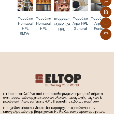
Φορμάικα
Φορμάικα
Φορμάικα
Φορμάικα
Φορμάικα
Homapal
Homapal
Arpa HPL
Arpa
FORMICA
HPL
HPL
General
Fenix
HPL
SM'Art
H Eltop αποτελεί ένα από τα πιο καθιερωμένα εμπορικά σήματα
αντιπροσωπιών αρχιτεκτονικών υλικών, παραγωγής πάγκων &
μερών επίπλων, surfacing H.P.L & panelling ειδικών πυρήνων.
Για σχεδόν τέσσερις δεκαετίες κυριαρχεί στις επιλογές των
επαγγελματιών της βιομηχανίας Ho.Re.Ca, των χώρων γραφείων,