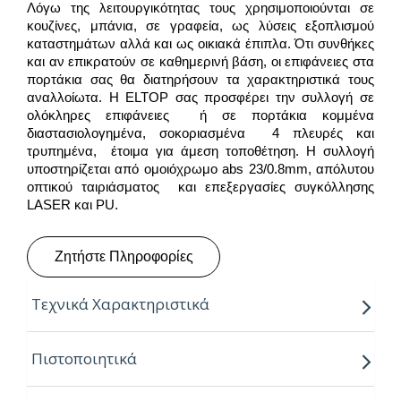
Λόγω της λειτουργικότητας τους χρησιμοποιούνται σε
κουζίνες, μπάνια, σε γραφεία, ως λύσεις εξοπλισμού
καταστημάτων αλλά και ως οικιακά έπιπλα. Ότι συνθήκες
και αν επικρατούν σε καθημερινή βάση, οι επιφάνειες στα
πορτάκια σας θα διατηρήσουν τα χαρακτηριστικά τους
αναλλοίωτα. Η ELTOP σας προσφέρει την συλλογή σε
ολόκληρες επιφάνειες ή σε πορτάκια κομμένα
διαστασιολογημένα, σοκοριασμένα 4 πλευρές και
τρυπημένα, έτοιμα για άμεση τοποθέτηση. Η συλλογή
υποστηρίζεται από ομοιόχρωμο abs 23/0.8mm, απόλυτου
οπτικού ταιριάσματος και επεξεργασίες συγκόλλησης
LASER και PU.
Ζητήστε Πληροφορίες
Τεχνικά Χαρακτηριστικά
Παραγόμενο μήκος:
2.80m
Πιστοποιητικά
Παραγόμενο πλάτος:
2.07m