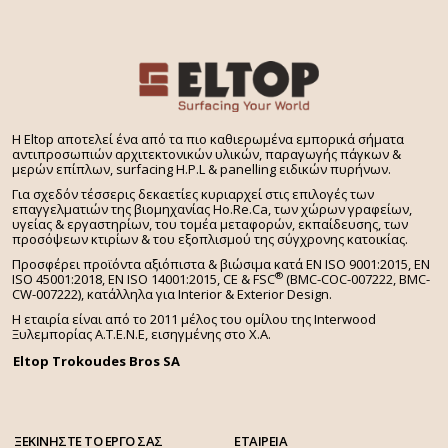
H Eltop αποτελεί ένα από τα πιο καθιερωμένα εμπορικά σήματα
αντιπροσωπιών αρχιτεκτονικών υλικών, παραγωγής πάγκων &
μερών επίπλων, surfacing H.P.L & panelling ειδικών πυρήνων.
Για σχεδόν τέσσερις δεκαετίες κυριαρχεί στις επιλογές των
επαγγελματιών της βιομηχανίας Ho.Re.Ca, των χώρων γραφείων,
υγείας & εργαστηρίων, του τομέα μεταφορών, εκπαίδευσης, των
προσόψεων κτιρίων & του εξοπλισμού της σύγχρονης κατοικίας.
Προσφέρει προϊόντα αξιόπιστα & βιώσιμα κατά EN ISO 9001:2015, EN
®
ISO 45001:2018, EN ISO 14001:2015,
CE & FSC
(BMC-COC-007222, BMC-
CW-007222), κατάλληλα για Interior & Exterior Design.
Η εταιρία είναι από το 2011 μέλος του ομίλου της Interwood
Ξυλεμπορίας Α.Τ.Ε.Ν.Ε, εισηγμένης στο Χ.A.
Eltop Trokoudes Bros SA
ΞΕΚΙΝΗΣΤΕ ΤΟ ΕΡΓΟ ΣΑΣ
ΕΤΑΙΡΕΙΑ