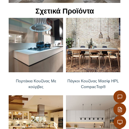
– Υψηλή αντοχή στα χημικά
Σχετικά Προϊόντα
Πορτάκια Κουζίνας Με
Πάγκοι Κουζίνας Μασίφ HPL
κούρβες
CompacTop®