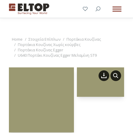
You are here:
Home
Στοιχεία Επίπλων
Πορτάκια Κουζίνας
Πορτάκια Κουζίνας Χωρίς κούρβες
Πορτάκια Κουζίνας Egger
U640 Πορτάκι Κουζίνας Egger Μελαμίνη ST9