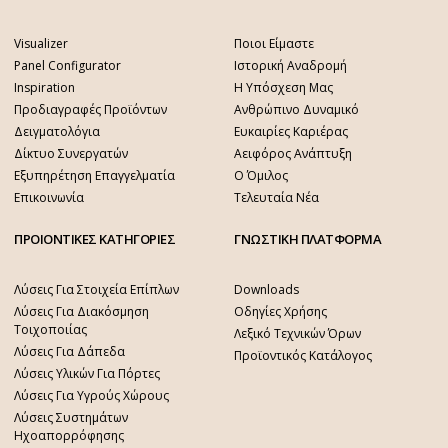
Visualizer
Ποιοι Είμαστε
Panel Configurator
Ιστορική Αναδρομή
Inspiration
Η Υπόσχεση Μας
Προδιαγραφές Προϊόντων
Ανθρώπινο Δυναμικό
Δειγματολόγια
Ευκαιρίες Καριέρας
Δίκτυο Συνεργατών
Αειφόρος Ανάπτυξη
Εξυπηρέτηση Επαγγελματία
Ο Όμιλος
Επικοινωνία
Τελευταία Νέα
ΠΡΟΙΟΝΤΙΚΕΣ ΚΑΤΗΓΟΡΙΕΣ
ΓΝΩΣΤΙΚΗ ΠΛΑΤΦΟΡΜΑ
Λύσεις Για Στοιχεία Επίπλων
Downloads
Λύσεις Για Διακόσμηση
Οδηγίες Χρήσης
Τοιχοποιίας
Λεξικό Τεχνικών Όρων
Λύσεις Για Δάπεδα
Προϊοντικός Κατάλογος
Λύσεις Υλικών Για Πόρτες
Λύσεις Για Υγρούς Χώρους
Λύσεις Συστημάτων
Ηχοαπορρόφησης