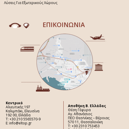
Λύσεις Για Εξωτερικούς Χώρους
ΕΠΙΚΟΙΝΩΝΙΑ
Κεντρικό
Aποθήκη Β. Ελλάδας
Αλιευτικής 197
Θέση Γέφυρα
Καλιμπάκι, Ελευσίνα
Αγ. Αθανάσιος
192 00, Ελλάδα
ΠΕΟ Θεσ/νίκης – Βέροιας
Τ: +30 210 5565570-9
570 11, Θεσσαλονίκη
E: info@eltop.gr
Τ: +30 2310 753453