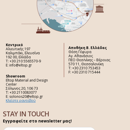
Κεντρικό
Aποθήκη Β. Ελλάδας
Αλιευτικής 197
Θέση Γέφυρα
Καλιμπάκι, Ελευσίνα
Αγ. Αθανάσιος
192 00, Ελλάδα
ΠΕΟ Θεσ/νίκης – Βέροιας
Τ: +30 210 5565570-9
570 11, Θεσσαλονίκη
E: info@eltop.gr
Τ: +30 2310 753453
F: +30 2310 715444
Showroom
Eltop Material and Design
Center
Σόλωνος 20, 106 73
Τ: +30 2110083077
E: solonos20@eltop.gr
Κλείστε ραντεβού
STAY IN TOUCH
Εγγραφείτε στο newsletter μας!