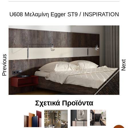
U608 Μελαμίνη Egger ST9 / INSPIRATION
Ιδιότητες:
– Εξαιρετική επιφάνεια, αναβαθμισμένες φινιτούρες
– Ανθεκτικότητα στη θερμότητα και τον ατμό
– Υψηλές αντοχές στη καθημερινή φθορά από τριβή,
κρούση & χάραξη
Previous
Next
– Δυνατότητα εύκολου καθημερινού καθαρισμού
– Επιφάνεια απόλυτα υγιεινή
– Υψηλή αντοχή στον αποχρωματισμό και το
θάμπωμα
Σχετικά Προϊόντα
– Υψηλή αντοχή στα χημικά
– Υψηλή αισθητική, υφή και αφή