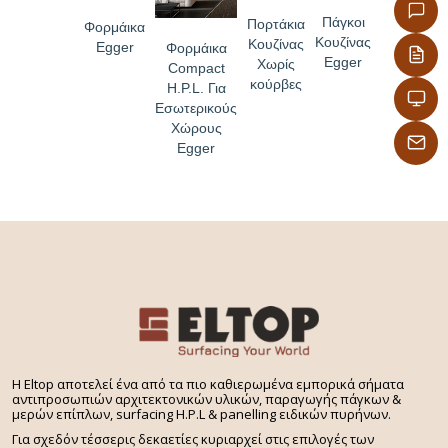
Πάγκοι
Πορτάκια
Φορμάικα
Κουζίνας
Κουζίνας
Egger
Φορμάικα
Egger
Χωρίς
Compact
κούρβες
H.P.L. Για
Εσωτερικούς
Χώρους
Egger
H Eltop αποτελεί ένα από τα πιο καθιερωμένα εμπορικά σήματα
αντιπροσωπιών αρχιτεκτονικών υλικών, παραγωγής πάγκων &
μερών επίπλων, surfacing H.P.L & panelling ειδικών πυρήνων.
Για σχεδόν τέσσερις δεκαετίες κυριαρχεί στις επιλογές των