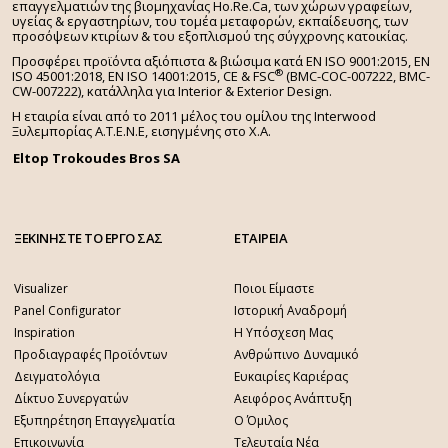
επαγγελματιών της βιομηχανίας Ho.Re.Ca, των χώρων γραφείων,
υγείας & εργαστηρίων, του τομέα μεταφορών, εκπαίδευσης, των
προσόψεων κτιρίων & του εξοπλισμού της σύγχρονης κατοικίας.
Προσφέρει προϊόντα αξιόπιστα & βιώσιμα κατά EN ISO 9001:2015, EN
®
ISO 45001:2018, EN ISO 14001:2015,
CE & FSC
(BMC-COC-007222, BMC-
CW-007222), κατάλληλα για Interior & Exterior Design.
Η εταιρία είναι από το 2011 μέλος του ομίλου της Interwood
Ξυλεμπορίας Α.Τ.Ε.Ν.Ε, εισηγμένης στο Χ.A.
Eltop Trokoudes Bros SA
ΞΕΚΙΝΗΣΤΕ ΤΟ ΕΡΓΟ ΣΑΣ
ΕΤΑΙΡΕΙΑ
Visualizer
Ποιοι Είμαστε
Panel Configurator
Ιστορική Αναδρομή
Inspiration
Η Υπόσχεση Μας
Προδιαγραφές Προϊόντων
Ανθρώπινο Δυναμικό
Δειγματολόγια
Ευκαιρίες Καριέρας
Δίκτυο Συνεργατών
Αειφόρος Ανάπτυξη
Εξυπηρέτηση Επαγγελματία
Ο Όμιλος
Επικοινωνία
Τελευταία Νέα