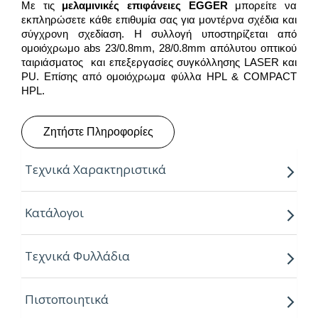
Με τις
μελαμινικές επιφάνειες
EGGER
μπορείτε να
εκπληρώσετε κάθε επιθυμία σας για μοντέρνα σχέδια και
σύγχρονη σχεδίαση. Η συλλογή υποστηρίζεται από
ομοιόχρωμο abs 23/0.8mm, 28/0.8mm απόλυτου οπτικού
ταιριάσματος και επεξεργασίες συγκόλλησης LASER και
PU. Επίσης από ομοιόχρωμα φύλλα HPL & COMPACT
HPL.
Ζητήστε Πληροφορίες
Τεχνικά Χαρακτηριστικά
Παραγόμενο μήκος:
2.80m
Κατάλογοι
Παραγόμενο πλάτος:
2.07m
Τεχνικά Φυλλάδια
Πάχος:
8,16,18,25mm
Κούρβα:
ίσιο σόκορο
Πιστοποιητικά
Πυρήνας:
Εurospan P2