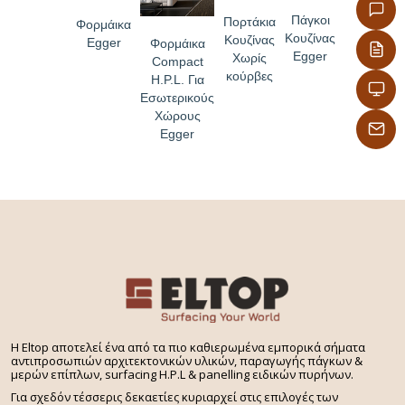
Πάγκοι
Πορτάκια
Φορμάικα
Κουζίνας
Κουζίνας
Egger
Φορμάικα
Egger
Χωρίς
Compact
κούρβες
H.P.L. Για
Εσωτερικούς
Χώρους
Egger
H Eltop αποτελεί ένα από τα πιο καθιερωμένα εμπορικά σήματα
αντιπροσωπιών αρχιτεκτονικών υλικών, παραγωγής πάγκων &
μερών επίπλων, surfacing H.P.L & panelling ειδικών πυρήνων.
Για σχεδόν τέσσερις δεκαετίες κυριαρχεί στις επιλογές των