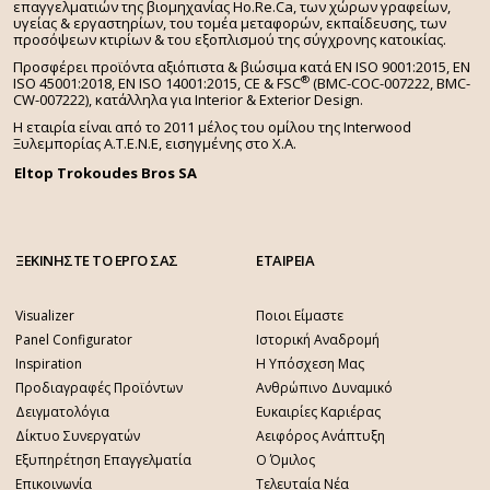
επαγγελματιών της βιομηχανίας Ho.Re.Ca, των χώρων γραφείων,
υγείας & εργαστηρίων, του τομέα μεταφορών, εκπαίδευσης, των
προσόψεων κτιρίων & του εξοπλισμού της σύγχρονης κατοικίας.
Προσφέρει προϊόντα αξιόπιστα & βιώσιμα κατά EN ISO 9001:2015, EN
®
ISO 45001:2018, EN ISO 14001:2015,
CE & FSC
(BMC-COC-007222, BMC-
CW-007222), κατάλληλα για Interior & Exterior Design.
Η εταιρία είναι από το 2011 μέλος του ομίλου της Interwood
Ξυλεμπορίας Α.Τ.Ε.Ν.Ε, εισηγμένης στο Χ.A.
Eltop Trokoudes Bros SA
ΞΕΚΙΝΗΣΤΕ ΤΟ ΕΡΓΟ ΣΑΣ
ΕΤΑΙΡΕΙΑ
Visualizer
Ποιοι Είμαστε
Panel Configurator
Ιστορική Αναδρομή
Inspiration
Η Υπόσχεση Μας
Προδιαγραφές Προϊόντων
Ανθρώπινο Δυναμικό
Δειγματολόγια
Ευκαιρίες Καριέρας
Δίκτυο Συνεργατών
Αειφόρος Ανάπτυξη
Εξυπηρέτηση Επαγγελματία
Ο Όμιλος
Επικοινωνία
Τελευταία Νέα