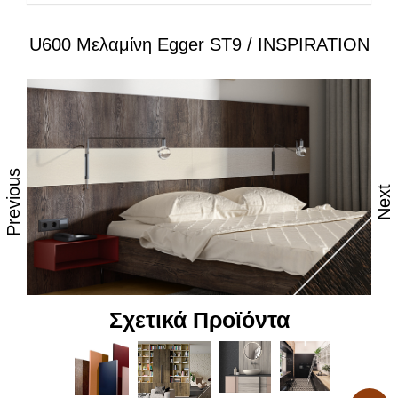
U600 Μελαμίνη Egger ST9 / INSPIRATION
Ιδιότητες:
– Εξαιρετική επιφάνεια, αναβαθμισμένες φινιτούρες
– Ανθεκτικότητα στη θερμότητα και τον ατμό
– Υψηλές αντοχές στη καθημερινή φθορά από τριβή,
κρούση & χάραξη
Previous
Next
– Δυνατότητα εύκολου καθημερινού καθαρισμού
– Επιφάνεια απόλυτα υγιεινή
– Υψηλή αντοχή στον αποχρωματισμό και το
θάμπωμα
Σχετικά Προϊόντα
– Υψηλή αντοχή στα χημικά
– Υψηλή αισθητική, υφή και αφή