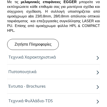
Με τις
μελαμινικές επιφάνειες
EGGER
μπορείτε να
εκπληρώσετε κάθε επιθυμία σας για μοντέρνα σχέδια και
σύγχρονη σχεδίαση. Η συλλογή υποστηρίζεται από
ομοιόχρωμο abs 23/0.8mm, 28/0.8mm απόλυτου οπτικού
ταιριάσματος και επεξεργασίες συγκόλλησης LASER και
PU. Επίσης από ομοιόχρωμα φύλλα HPL & COMPACT
HPL.
Ζητήστε Πληροφορίες
Τεχνικά Χαρακτηριστικά
Παραγόμενο μήκος:
2.80m
Πιστοποιητικά
Παραγόμενο πλάτος:
2.07m
Έντυπα - Brochures
Πάχος:
8,16,18,25mm
Κούρβα:
ίσιο σόκορο
Τεχνικά Φυλλάδια-TDS
Πυρήνας:
Εurospan P2