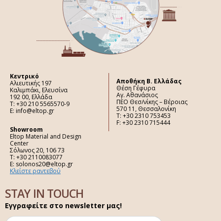
Κεντρικό
Aποθήκη Β. Ελλάδας
Αλιευτικής 197
Θέση Γέφυρα
Καλιμπάκι, Ελευσίνα
Αγ. Αθανάσιος
192 00, Ελλάδα
ΠΕΟ Θεσ/νίκης – Βέροιας
Τ: +30 210 5565570-9
570 11, Θεσσαλονίκη
E: info@eltop.gr
Τ: +30 2310 753453
F: +30 2310 715444
Showroom
Eltop Material and Design
Center
Σόλωνος 20, 106 73
Τ: +30 2110083077
E: solonos20@eltop.gr
Κλείστε ραντεβού
STAY IN TOUCH
Εγγραφείτε στο newsletter μας!