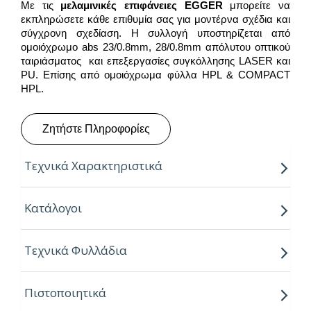
Με τις
μελαμινικές επιφάνειες
EGGER
μπορείτε να
εκπληρώσετε κάθε επιθυμία σας για μοντέρνα σχέδια και
σύγχρονη σχεδίαση. Η συλλογή υποστηρίζεται από
ομοιόχρωμο abs 23/0.8mm, 28/0.8mm απόλυτου οπτικού
ταιριάσματος και επεξεργασίες συγκόλλησης LASER και
PU. Επίσης από ομοιόχρωμα φύλλα HPL & COMPACT
HPL.
Ζητήστε Πληροφορίες
Τεχνικά Χαρακτηριστικά
Παραγόμενο μήκος:
2.80m
Κατάλογοι
Παραγόμενο πλάτος:
2.07m
Τεχνικά Φυλλάδια
Πάχος:
8,16,18,25mm
Κούρβα:
ίσιο σόκορο
Πιστοποιητικά
Πυρήνας:
Εurospan P2