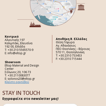
Κεντρικό
Aποθήκη Β. Ελλάδας
Αλιευτικής 197
Θέση Γέφυρα
Καλιμπάκι, Ελευσίνα
Αγ. Αθανάσιος
192 00, Ελλάδα
ΠΕΟ Θεσ/νίκης – Βέροιας
Τ: +30 210 5565570-9
570 11, Θεσσαλονίκη
E: info@eltop.gr
Τ: +30 2310 753453
F: +30 2310 715444
Showroom
Eltop Material and Design
Center
Σόλωνος 20, 106 73
Τ: +30 2110083077
E: solonos20@eltop.gr
Κλείστε ραντεβού
STAY IN TOUCH
Εγγραφείτε στο newsletter μας!