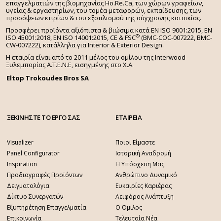
επαγγελματιών της βιομηχανίας Ho.Re.Ca, των χώρων γραφείων,
υγείας & εργαστηρίων, του τομέα μεταφορών, εκπαίδευσης, των
προσόψεων κτιρίων & του εξοπλισμού της σύγχρονης κατοικίας.
Προσφέρει προϊόντα αξιόπιστα & βιώσιμα κατά EN ISO 9001:2015, EN
®
ISO 45001:2018, EN ISO 14001:2015,
CE & FSC
(BMC-COC-007222, BMC-
CW-007222), κατάλληλα για Interior & Exterior Design.
Η εταιρία είναι από το 2011 μέλος του ομίλου της Interwood
Ξυλεμπορίας Α.Τ.Ε.Ν.Ε, εισηγμένης στο Χ.A.
Eltop Trokoudes Bros SA
ΞΕΚΙΝΗΣΤΕ ΤΟ ΕΡΓΟ ΣΑΣ
ΕΤΑΙΡΕΙΑ
Visualizer
Ποιοι Είμαστε
Panel Configurator
Ιστορική Αναδρομή
Inspiration
Η Υπόσχεση Μας
Προδιαγραφές Προϊόντων
Ανθρώπινο Δυναμικό
Δειγματολόγια
Ευκαιρίες Καριέρας
Δίκτυο Συνεργατών
Αειφόρος Ανάπτυξη
Εξυπηρέτηση Επαγγελματία
Ο Όμιλος
Επικοινωνία
Τελευταία Νέα