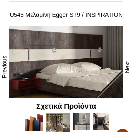
U545 Μελαμίνη Egger ST9 / INSPIRATION
Ιδιότητες:
– Εξαιρετική επιφάνεια, αναβαθμισμένες φινιτούρες
– Ανθεκτικότητα στη θερμότητα και τον ατμό
– Υψηλές αντοχές στη καθημερινή φθορά από τριβή,
κρούση & χάραξη
Previous
Next
– Δυνατότητα εύκολου καθημερινού καθαρισμού
– Επιφάνεια απόλυτα υγιεινή
– Υψηλή αντοχή στον αποχρωματισμό και το
θάμπωμα
Σχετικά Προϊόντα
– Υψηλή αντοχή στα χημικά
– Υψηλή αισθητική, υφή και αφή