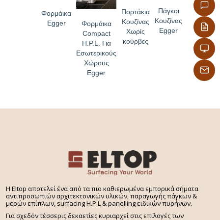
Πάγκοι
Πορτάκια
Φορμάικα
Κουζίνας
Κουζίνας
Egger
Φορμάικα
Egger
Χωρίς
Compact
κούρβες
H.P.L. Για
Εσωτερικούς
Χώρους
Egger
H Eltop αποτελεί ένα από τα πιο καθιερωμένα εμπορικά σήματα
αντιπροσωπιών αρχιτεκτονικών υλικών, παραγωγής πάγκων &
μερών επίπλων, surfacing H.P.L & panelling ειδικών πυρήνων.
Για σχεδόν τέσσερις δεκαετίες κυριαρχεί στις επιλογές των