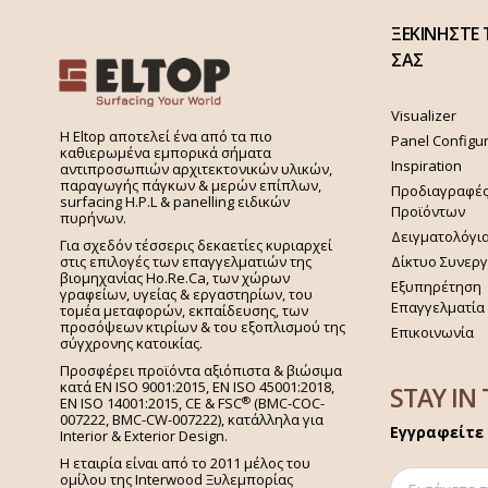
ΞΕΚΙΝΗΣΤΕ 
ΣΑΣ
Visualizer
H Eltop αποτελεί ένα από τα πιο
Panel Configu
καθιερωμένα εμπορικά σήματα
Inspiration
αντιπροσωπιών αρχιτεκτονικών υλικών,
παραγωγής πάγκων & μερών επίπλων,
Προδιαγραφέ
surfacing H.P.L & panelling ειδικών
Προϊόντων
πυρήνων.
Δειγματολόγι
Για σχεδόν τέσσερις δεκαετίες κυριαρχεί
στις επιλογές των επαγγελματιών της
Δίκτυο Συνερ
βιομηχανίας Ho.Re.Ca, των χώρων
Εξυπηρέτηση
γραφείων, υγείας & εργαστηρίων, του
Επαγγελματία
τομέα μεταφορών, εκπαίδευσης, των
προσόψεων κτιρίων & του εξοπλισμού της
Επικοινωνία
σύγχρονης κατοικίας.
Προσφέρει προϊόντα αξιόπιστα & βιώσιμα
κατά EN ISO 9001:2015, EN ISO 45001:2018,
STAY IN
®
EN ISO 14001:2015,
CE & FSC
(BMC-COC-
007222, BMC-CW-007222), κατάλληλα για
Εγγραφείτε 
Interior & Exterior Design.
Η εταιρία είναι από το 2011 μέλος του
ομίλου της Interwood Ξυλεμπορίας