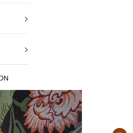
ικές ουσίες
ION