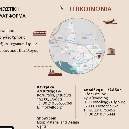
ΕΠΙΚΟΙΝΩΝΙΑ
ΝΩΣΤΙΚΗ
ΛΑΤΦΟΡΜΑ
ownloads
δηγίες Χρήσης
εξικό Τεχνικών Όρων
ροϊοντικός Κατάλογος
Κεντρικό
Aποθήκη Β. Ελλάδας
Αλιευτικής 197
Θέση Γέφυρα
Καλιμπάκι, Ελευσίνα
Αγ. Αθανάσιος
192 00, Ελλάδα
ΠΕΟ Θεσ/νίκης – Βέροιας
Τ: +30 210 5565570-9
570 11, Θεσσαλονίκη
E: info@eltop.gr
Τ: +30 2310 753453
F: +30 2310 715444
Showroom
Eltop Material and Design
Center