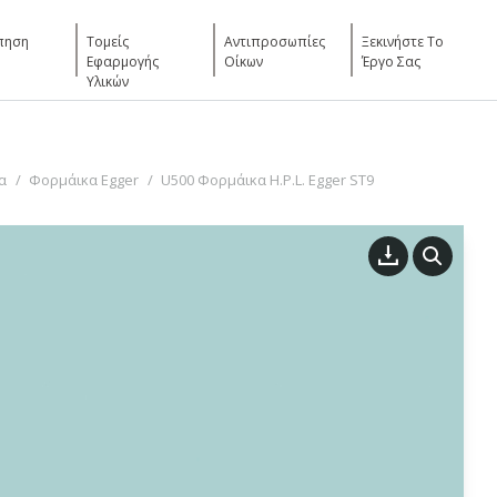
πηση
Τομείς
Αντιπροσωπίες
Ξεκινήστε Το
Εφαρμογής
Οίκων
Έργο Σας
Υλικών
α
Φορμάικα Egger
U500 Φορμάικα H.P.L. Egger ST9