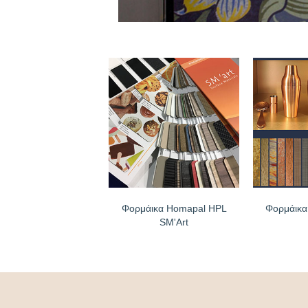
Φορμάικα Homapal HPL
Φορμάικα
SM'Art