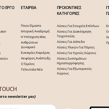
ΤΟ ΕΡΓΟ
ΕΤΑΙΡΕΙΑ
ΠΡΟΙΟΝΤΙΚΕΣ
Γ
ΚΑΤΗΓΟΡΙΕΣ
Π
Ποιοι Είμαστε
Λύσεις Για Στοιχεία Επίπλων
D
Ιστορική Αναδρομή
rator
Λύσεις Για Διακόσμηση
Ο
Τοιχοποιίας
Η Υπόσχεση Μας
Λ
Λύσεις Για Δάπεδα
Ανθρώπινο
ς
Π
Δυναμικό
Λύσεις Υλικών Για Πόρτες
Ευκαιρίες Καριέρας
α
Λύσεις Για Υγρούς Χώρους
Αειφόρος Ανάπτυξη
γατών
Λύσεις Συστημάτων
Ηχοαπορρόφησης
Ο Όμιλος
Λύσεις Για Εξωτερικούς
Τελευταία Νέα
Χώρους
 TOUCH
στο newsletter μας!