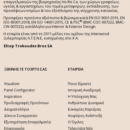
επαγγελματιών της βιομηχανίας Ho.Re.Ca, των χώρων γραφείων,
υγείας & εργαστηρίων, του τομέα μεταφορών, εκπαίδευσης, των
προσόψεων κτιρίων & του εξοπλισμού της σύγχρονης κατοικίας.
Προσφέρει προϊόντα αξιόπιστα & βιώσιμα κατά EN ISO 9001:2015, EN
®
ISO 45001:2018, EN ISO 14001:2015,
CE & FSC
(BMC-COC-007222, BMC-
CW-007222), κατάλληλα για Interior & Exterior Design.
Η εταιρία είναι από το 2011 μέλος του ομίλου της Interwood
Ξυλεμπορίας Α.Τ.Ε.Ν.Ε, εισηγμένης στο Χ.A.
Eltop Trokoudes Bros SA
ΞΕΚΙΝΗΣΤΕ ΤΟ ΕΡΓΟ ΣΑΣ
ΕΤΑΙΡΕΙΑ
Visualizer
Ποιοι Είμαστε
Panel Configurator
Ιστορική Αναδρομή
Inspiration
Η Υπόσχεση Μας
Προδιαγραφές Προϊόντων
Ανθρώπινο Δυναμικό
Δειγματολόγια
Ευκαιρίες Καριέρας
Δίκτυο Συνεργατών
Αειφόρος Ανάπτυξη
Εξυπηρέτηση Επαγγελματία
Ο Όμιλος
Επικοινωνία
Τελευταία Νέα