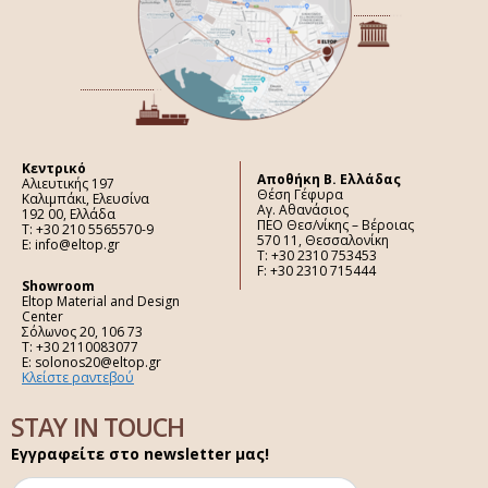
Κεντρικό
Aποθήκη Β. Ελλάδας
Αλιευτικής 197
Θέση Γέφυρα
Καλιμπάκι, Ελευσίνα
Αγ. Αθανάσιος
192 00, Ελλάδα
ΠΕΟ Θεσ/νίκης – Βέροιας
Τ: +30 210 5565570-9
570 11, Θεσσαλονίκη
E: info@eltop.gr
Τ: +30 2310 753453
F: +30 2310 715444
Showroom
Eltop Material and Design
Center
Σόλωνος 20, 106 73
Τ: +30 2110083077
E: solonos20@eltop.gr
Κλείστε ραντεβού
STAY IN TOUCH
Εγγραφείτε στο newsletter μας!