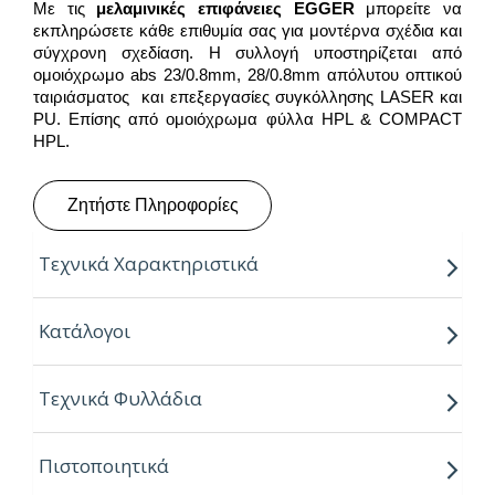
Με τις
μελαμινικές επιφάνειες
EGGER
μπορείτε να
εκπληρώσετε κάθε επιθυμία σας για μοντέρνα σχέδια και
σύγχρονη σχεδίαση. Η συλλογή υποστηρίζεται από
ομοιόχρωμο abs 23/0.8mm, 28/0.8mm απόλυτου οπτικού
ταιριάσματος και επεξεργασίες συγκόλλησης LASER και
PU. Επίσης από ομοιόχρωμα φύλλα HPL & COMPACT
HPL.
Ζητήστε Πληροφορίες
Τεχνικά Χαρακτηριστικά
Παραγόμενο μήκος:
2.80m
Κατάλογοι
Παραγόμενο πλάτος:
2.07m
Τεχνικά Φυλλάδια
Πάχος:
8,16,18,25mm
Κούρβα:
ίσιο σόκορο
Πιστοποιητικά
Πυρήνας:
Εurospan P2