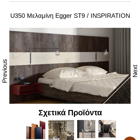
U350 Μελαμίνη Egger ST9 / INSPIRATION
Ιδιότητες:
– Εξαιρετική επιφάνεια, αναβαθμισμένες φινιτούρες
– Ανθεκτικότητα στη θερμότητα και τον ατμό
– Υψηλές αντοχές στη καθημερινή φθορά από τριβή,
κρούση & χάραξη
Previous
Next
– Δυνατότητα εύκολου καθημερινού καθαρισμού
– Επιφάνεια απόλυτα υγιεινή
– Υψηλή αντοχή στον αποχρωματισμό και το
θάμπωμα
Σχετικά Προϊόντα
– Υψηλή αντοχή στα χημικά
– Υψηλή αισθητική, υφή και αφή