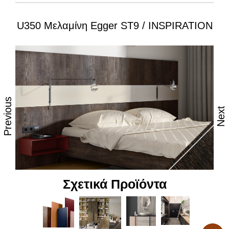
U350 Μελαμίνη Egger ST9 / INSPIRATION
Ιδιότητες:
– Εξαιρετική επιφάνεια, αναβαθμισμένες φινιτούρες
– Ανθεκτικότητα στη θερμότητα και τον ατμό
– Υψηλές αντοχές στη καθημερινή φθορά από τριβή,
κρούση & χάραξη
Previous
Next
– Δυνατότητα εύκολου καθημερινού καθαρισμού
– Επιφάνεια απόλυτα υγιεινή
– Υψηλή αντοχή στον αποχρωματισμό και το
θάμπωμα
Σχετικά Προϊόντα
– Υψηλή αντοχή στα χημικά
– Υψηλή αισθητική, υφή και αφή