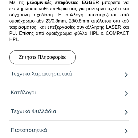
Με τις
μελαμινικές επιφάνειες
EGGER
μπορείτε να
εκπληρώσετε κάθε επιθυμία σας για μοντέρνα σχέδια και
σύγχρονη σχεδίαση. Η συλλογή υποστηρίζεται από
ομοιόχρωμο abs 23/0.8mm, 28/0.8mm απόλυτου οπτικού
ταιριάσματος και επεξεργασίες συγκόλλησης LASER και
PU. Επίσης από ομοιόχρωμα φύλλα HPL & COMPACT
HPL.
Ζητήστε Πληροφορίες
Τεχνικά Χαρακτηριστικά
Παραγόμενο μήκος:
2.80m
Κατάλογοι
Παραγόμενο πλάτος:
2.07m
Τεχνικά Φυλλάδια
Πάχος:
8,16,18,25mm
Κούρβα:
ίσιο σόκορο
Πιστοποιητικά
Πυρήνας:
Εurospan P2