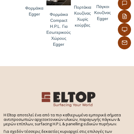
Πάγκοι
Πορτάκια
Φορμάικα
Κουζίνας
Κουζίνας
Egger
Φορμάικα
Egger
Χωρίς
Compact
κούρβες
H.P.L. Για
Εσωτερικούς
Χώρους
Egger
H Eltop αποτελεί ένα από τα πιο καθιερωμένα εμπορικά σήματα
αντιπροσωπιών αρχιτεκτονικών υλικών, παραγωγής πάγκων &
μερών επίπλων, surfacing H.P.L & panelling ειδικών πυρήνων.
Για σχεδόν τέσσερις δεκαετίες κυριαρχεί στις επιλογές των