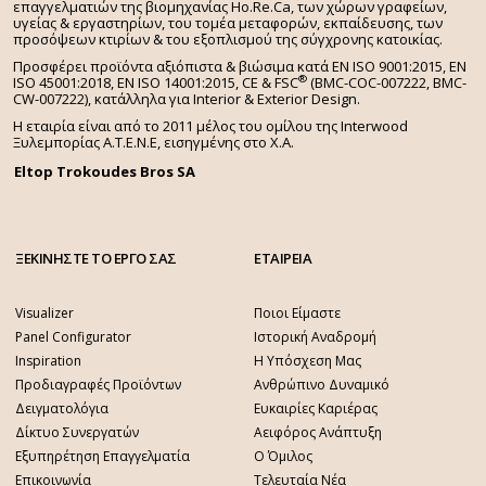
επαγγελματιών της βιομηχανίας Ho.Re.Ca, των χώρων γραφείων,
υγείας & εργαστηρίων, του τομέα μεταφορών, εκπαίδευσης, των
προσόψεων κτιρίων & του εξοπλισμού της σύγχρονης κατοικίας.
Προσφέρει προϊόντα αξιόπιστα & βιώσιμα κατά EN ISO 9001:2015, EN
®
ISO 45001:2018, EN ISO 14001:2015,
CE & FSC
(BMC-COC-007222, BMC-
CW-007222), κατάλληλα για Interior & Exterior Design.
Η εταιρία είναι από το 2011 μέλος του ομίλου της Interwood
Ξυλεμπορίας Α.Τ.Ε.Ν.Ε, εισηγμένης στο Χ.A.
Eltop Trokoudes Bros SA
ΞΕΚΙΝΗΣΤΕ ΤΟ ΕΡΓΟ ΣΑΣ
ΕΤΑΙΡΕΙΑ
Visualizer
Ποιοι Είμαστε
Panel Configurator
Ιστορική Αναδρομή
Inspiration
Η Υπόσχεση Μας
Προδιαγραφές Προϊόντων
Ανθρώπινο Δυναμικό
Δειγματολόγια
Ευκαιρίες Καριέρας
Δίκτυο Συνεργατών
Αειφόρος Ανάπτυξη
Εξυπηρέτηση Επαγγελματία
Ο Όμιλος
Επικοινωνία
Τελευταία Νέα