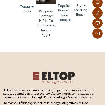
Πάγκοι
Πορτάκια
Φορμάικα
Κουζίνας
Κουζίνας
Egger
Φορμάικα
Egger
Χωρίς
Compact
κούρβες
H.P.L. Για
Εσωτερικούς
Χώρους
Egger
H Eltop αποτελεί ένα από τα πιο καθιερωμένα εμπορικά σήματα
αντιπροσωπιών αρχιτεκτονικών υλικών, παραγωγής πάγκων &
μερών επίπλων, surfacing H.P.L & panelling ειδικών πυρήνων.
Για σχεδόν τέσσερις δεκαετίες κυριαρχεί στις επιλογές των