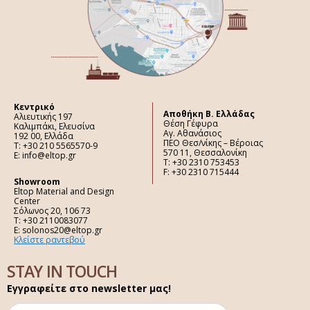
Κεντρικό
Aποθήκη Β. Ελλάδας
Αλιευτικής 197
Θέση Γέφυρα
Καλιμπάκι, Ελευσίνα
Αγ. Αθανάσιος
192 00, Ελλάδα
ΠΕΟ Θεσ/νίκης – Βέροιας
Τ: +30 210 5565570-9
570 11, Θεσσαλονίκη
E: info@eltop.gr
Τ: +30 2310 753453
F: +30 2310 715444
Showroom
Eltop Material and Design
Center
Σόλωνος 20, 106 73
Τ: +30 2110083077
E: solonos20@eltop.gr
Κλείστε ραντεβού
STAY IN TOUCH
Εγγραφείτε στο newsletter μας!