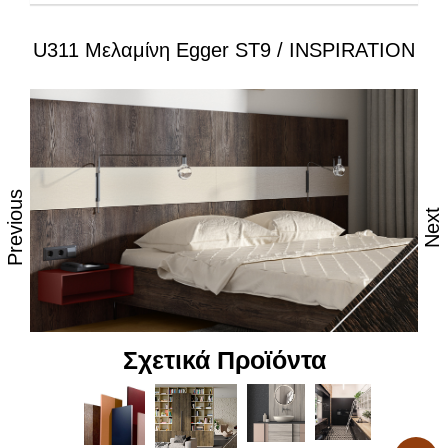
U311 Μελαμίνη Egger ST9 / INSPIRATION
Ιδιότητες:
– Εξαιρετική επιφάνεια, αναβαθμισμένες φινιτούρες
– Ανθεκτικότητα στη θερμότητα και τον ατμό
– Υψηλές αντοχές στη καθημερινή φθορά από τριβή,
κρούση & χάραξη
Previous
Next
– Δυνατότητα εύκολου καθημερινού καθαρισμού
– Επιφάνεια απόλυτα υγιεινή
– Υψηλή αντοχή στον αποχρωματισμό και το
θάμπωμα
Σχετικά Προϊόντα
– Υψηλή αντοχή στα χημικά
– Υψηλή αισθητική, υφή και αφή