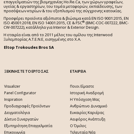
επαγγελματιών της βιομηχανίας Ho.Re.Ca, των χώρων γραφείων,
υγείας & εργαστηρίων, του τομέα μεταφορών, εκπαίδευσης, των
προσόψεων κτιρίων & του εξοπλισμού της σύγχρονης κατοικίας.
Προσφέρει προϊόντα αξιόπιστα & βιώσιμα κατά EN ISO 9001:2015, EN
®
ISO 45001:2018, EN ISO 14001:2015,
CE & FSC
(BMC-COC-007222, BMC-
CW-007222), κατάλληλα για Interior & Exterior Design.
Η εταιρία είναι από το 2011 μέλος του ομίλου της Interwood
Ξυλεμπορίας Α.Τ.Ε.Ν.Ε, εισηγμένης στο Χ.A.
Eltop Trokoudes Bros SA
ΞΕΚΙΝΗΣΤΕ ΤΟ ΕΡΓΟ ΣΑΣ
ΕΤΑΙΡΕΙΑ
Visualizer
Ποιοι Είμαστε
Panel Configurator
Ιστορική Αναδρομή
Inspiration
Η Υπόσχεση Μας
Προδιαγραφές Προϊόντων
Ανθρώπινο Δυναμικό
Δειγματολόγια
Ευκαιρίες Καριέρας
Δίκτυο Συνεργατών
Αειφόρος Ανάπτυξη
Εξυπηρέτηση Επαγγελματία
Ο Όμιλος
Επικοινωνία
Τελευταία Νέα