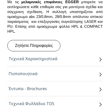
Με τις
μελαμινικές επιφάνειες
EGGER
μπορείτε να
εκπληρώσετε κάθε επιθυμία σας για μοντέρνα σχέδια και
σύγχρονη σχεδίαση. Η συλλογή υποστηρίζεται από
ομοιόχρωμο abs 23/0.8mm, 28/0.8mm απόλυτου οπτικού
ταιριάσματος και επεξεργασίες συγκόλλησης LASER και
PU. Επίσης από ομοιόχρωμα φύλλα HPL & COMPACT
HPL.
Ζητήστε Πληροφορίες
Τεχνικά Χαρακτηριστικά
Παραγόμενο μήκος:
2.80m
Πιστοποιητικά
Παραγόμενο πλάτος:
2.07m
Έντυπα - Brochures
Πάχος:
8,16,18,25mm
Κούρβα:
ίσιο σόκορο
Τεχνικά Φυλλάδια-TDS
Πυρήνας:
Εurospan P2