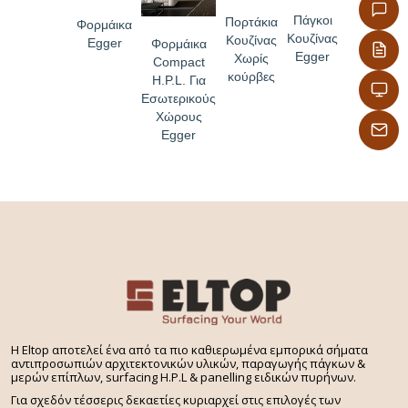
Πάγκοι
Πορτάκια
Φορμάικα
Κουζίνας
Κουζίνας
Egger
Φορμάικα
Egger
Χωρίς
Compact
κούρβες
H.P.L. Για
Εσωτερικούς
Χώρους
Egger
H Eltop αποτελεί ένα από τα πιο καθιερωμένα εμπορικά σήματα
αντιπροσωπιών αρχιτεκτονικών υλικών, παραγωγής πάγκων &
μερών επίπλων, surfacing H.P.L & panelling ειδικών πυρήνων.
Για σχεδόν τέσσερις δεκαετίες κυριαρχεί στις επιλογές των