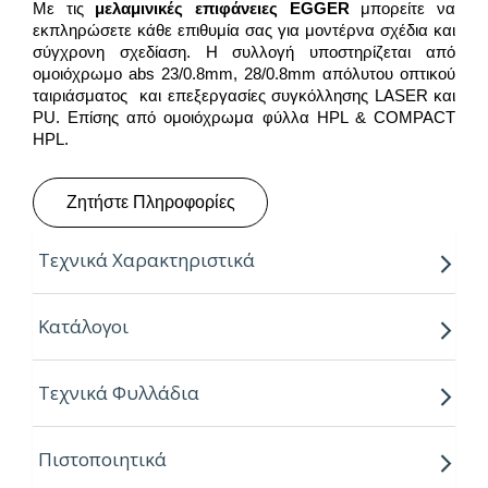
Με τις
μελαμινικές επιφάνειες
EGGER
μπορείτε να
εκπληρώσετε κάθε επιθυμία σας για μοντέρνα σχέδια και
σύγχρονη σχεδίαση. Η συλλογή υποστηρίζεται από
ομοιόχρωμο abs 23/0.8mm, 28/0.8mm απόλυτου οπτικού
ταιριάσματος και επεξεργασίες συγκόλλησης LASER και
PU. Επίσης από ομοιόχρωμα φύλλα HPL & COMPACT
HPL.
Ζητήστε Πληροφορίες
Τεχνικά Χαρακτηριστικά
Παραγόμενο μήκος:
2.80m
Κατάλογοι
Παραγόμενο πλάτος:
2.07m
Τεχνικά Φυλλάδια
Πάχος:
8,16,18,25mm
Κούρβα:
ίσιο σόκορο
Πιστοποιητικά
Πυρήνας:
Εurospan P2