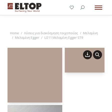
You are here:
Home
Λύσεις για διακόσμηση τοιχοποιίας
Μελαμίνη
Μελαμίνη Egger
U211 Μελαμίνη Egger ST9