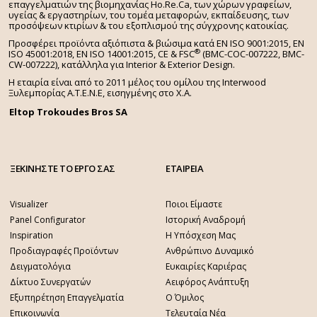
επαγγελματιών της βιομηχανίας Ho.Re.Ca, των χώρων γραφείων,
υγείας & εργαστηρίων, του τομέα μεταφορών, εκπαίδευσης, των
προσόψεων κτιρίων & του εξοπλισμού της σύγχρονης κατοικίας.
Προσφέρει προϊόντα αξιόπιστα & βιώσιμα κατά EN ISO 9001:2015, EN
®
ISO 45001:2018, EN ISO 14001:2015,
CE & FSC
(BMC-COC-007222, BMC-
CW-007222), κατάλληλα για Interior & Exterior Design.
Η εταιρία είναι από το 2011 μέλος του ομίλου της Interwood
Ξυλεμπορίας Α.Τ.Ε.Ν.Ε, εισηγμένης στο Χ.A.
Eltop Trokoudes Bros SA
ΞΕΚΙΝΗΣΤΕ ΤΟ ΕΡΓΟ ΣΑΣ
ΕΤΑΙΡΕΙΑ
Visualizer
Ποιοι Είμαστε
Panel Configurator
Ιστορική Αναδρομή
Inspiration
Η Υπόσχεση Μας
Προδιαγραφές Προϊόντων
Ανθρώπινο Δυναμικό
Δειγματολόγια
Ευκαιρίες Καριέρας
Δίκτυο Συνεργατών
Αειφόρος Ανάπτυξη
Εξυπηρέτηση Επαγγελματία
Ο Όμιλος
Επικοινωνία
Τελευταία Νέα