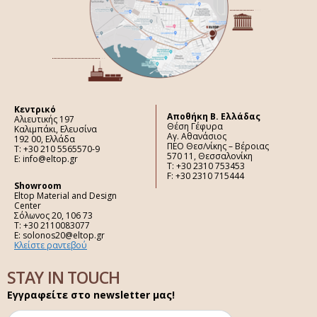
Κεντρικό
Aποθήκη Β. Ελλάδας
Αλιευτικής 197
Θέση Γέφυρα
Καλιμπάκι, Ελευσίνα
Αγ. Αθανάσιος
192 00, Ελλάδα
ΠΕΟ Θεσ/νίκης – Βέροιας
Τ: +30 210 5565570-9
570 11, Θεσσαλονίκη
E: info@eltop.gr
Τ: +30 2310 753453
F: +30 2310 715444
Showroom
Eltop Material and Design
Center
Σόλωνος 20, 106 73
Τ: +30 2110083077
E: solonos20@eltop.gr
Κλείστε ραντεβού
STAY IN TOUCH
Εγγραφείτε στο newsletter μας!