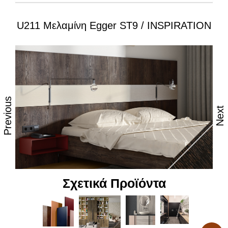
U211 Μελαμίνη Egger ST9 / INSPIRATION
Ιδιότητες:
– Εξαιρετική επιφάνεια, αναβαθμισμένες φινιτούρες
– Ανθεκτικότητα στη θερμότητα και τον ατμό
– Υψηλές αντοχές στη καθημερινή φθορά από τριβή,
κρούση & χάραξη
Previous
Next
– Δυνατότητα εύκολου καθημερινού καθαρισμού
– Επιφάνεια απόλυτα υγιεινή
– Υψηλή αντοχή στον αποχρωματισμό και το
θάμπωμα
Σχετικά Προϊόντα
– Υψηλή αντοχή στα χημικά
– Υψηλή αισθητική, υφή και αφή