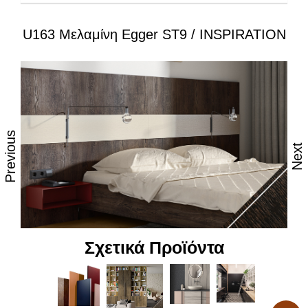
U163 Μελαμίνη Egger ST9 / INSPIRATION
Ιδιότητες:
– Εξαιρετική επιφάνεια, αναβαθμισμένες φινιτούρες
– Ανθεκτικότητα στη θερμότητα και τον ατμό
– Υψηλές αντοχές στη καθημερινή φθορά από τριβή,
κρούση & χάραξη
Previous
Next
– Δυνατότητα εύκολου καθημερινού καθαρισμού
– Επιφάνεια απόλυτα υγιεινή
– Υψηλή αντοχή στον αποχρωματισμό και το
θάμπωμα
Σχετικά Προϊόντα
– Υψηλή αντοχή στα χημικά
– Υψηλή αισθητική, υφή και αφή