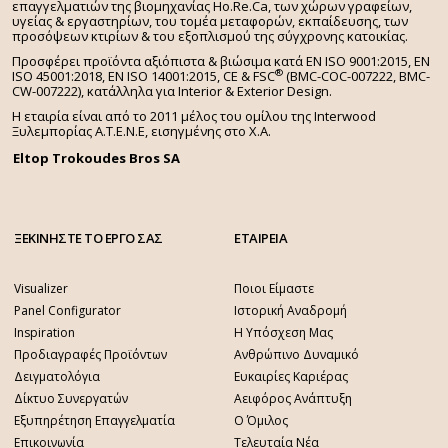
επαγγελματιών της βιομηχανίας Ho.Re.Ca, των χώρων γραφείων,
υγείας & εργαστηρίων, του τομέα μεταφορών, εκπαίδευσης, των
προσόψεων κτιρίων & του εξοπλισμού της σύγχρονης κατοικίας.
Προσφέρει προϊόντα αξιόπιστα & βιώσιμα κατά EN ISO 9001:2015, EN
®
ISO 45001:2018, EN ISO 14001:2015,
CE & FSC
(BMC-COC-007222, BMC-
CW-007222), κατάλληλα για Interior & Exterior Design.
Η εταιρία είναι από το 2011 μέλος του ομίλου της Interwood
Ξυλεμπορίας Α.Τ.Ε.Ν.Ε, εισηγμένης στο Χ.A.
Eltop Trokoudes Bros SA
ΞΕΚΙΝΗΣΤΕ ΤΟ ΕΡΓΟ ΣΑΣ
ΕΤΑΙΡΕΙΑ
Visualizer
Ποιοι Είμαστε
Panel Configurator
Ιστορική Αναδρομή
Inspiration
Η Υπόσχεση Μας
Προδιαγραφές Προϊόντων
Ανθρώπινο Δυναμικό
Δειγματολόγια
Ευκαιρίες Καριέρας
Δίκτυο Συνεργατών
Αειφόρος Ανάπτυξη
Εξυπηρέτηση Επαγγελματία
Ο Όμιλος
Επικοινωνία
Τελευταία Νέα