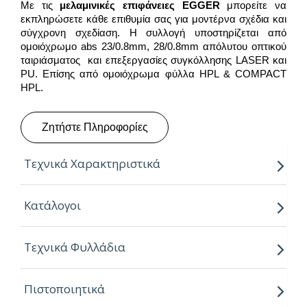
Με τις
μελαμινικές επιφάνειες
EGGER
μπορείτε να
εκπληρώσετε κάθε επιθυμία σας για μοντέρνα σχέδια και
σύγχρονη σχεδίαση. Η συλλογή υποστηρίζεται από
ομοιόχρωμο abs 23/0.8mm, 28/0.8mm απόλυτου οπτικού
ταιριάσματος και επεξεργασίες συγκόλλησης LASER και
PU. Επίσης από ομοιόχρωμα φύλλα HPL & COMPACT
HPL.
Ζητήστε Πληροφορίες
Τεχνικά Χαρακτηριστικά
Παραγόμενο μήκος:
2.80m
Κατάλογοι
Παραγόμενο πλάτος:
2.07m
Τεχνικά Φυλλάδια
Πάχος:
8,16,18,25mm
Κούρβα:
ίσιο σόκορο
Πιστοποιητικά
Πυρήνας:
Εurospan P2