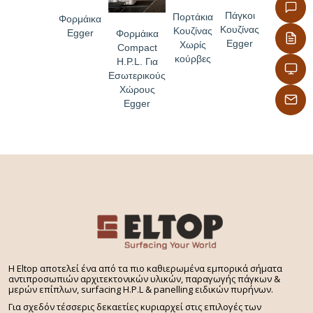
Πάγκοι
Πορτάκια
Φορμάικα
Κουζίνας
Κουζίνας
Egger
Φορμάικα
Egger
Χωρίς
Compact
κούρβες
H.P.L. Για
Εσωτερικούς
Χώρους
Egger
H Eltop αποτελεί ένα από τα πιο καθιερωμένα εμπορικά σήματα
αντιπροσωπιών αρχιτεκτονικών υλικών, παραγωγής πάγκων &
μερών επίπλων, surfacing H.P.L & panelling ειδικών πυρήνων.
Για σχεδόν τέσσερις δεκαετίες κυριαρχεί στις επιλογές των