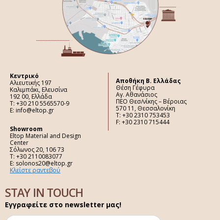
Κεντρικό
Aποθήκη Β. Ελλάδας
Αλιευτικής 197
Θέση Γέφυρα
Καλιμπάκι, Ελευσίνα
Αγ. Αθανάσιος
192 00, Ελλάδα
ΠΕΟ Θεσ/νίκης – Βέροιας
Τ: +30 210 5565570-9
570 11, Θεσσαλονίκη
E: info@eltop.gr
Τ: +30 2310 753453
F: +30 2310 715444
Showroom
Eltop Material and Design
Center
Σόλωνος 20, 106 73
Τ: +30 2110083077
E: solonos20@eltop.gr
Κλείστε ραντεβού
STAY IN TOUCH
Εγγραφείτε στο newsletter μας!