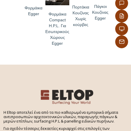
Πάγκοι
Πορτάκια
Φορμάικα
Κουζίνας
Κουζίνας
Egger
Φορμάικα
Egger
Χωρίς
Compact
κούρβες
H.P.L. Για
Εσωτερικούς
Χώρους
Egger
H Eltop αποτελεί ένα από τα πιο καθιερωμένα εμπορικά σήματα
αντιπροσωπιών αρχιτεκτονικών υλικών, παραγωγής πάγκων &
μερών επίπλων, surfacing H.P.L & panelling ειδικών πυρήνων.
Για σχεδόν τέσσερις δεκαετίες κυριαρχεί στις επιλογές των