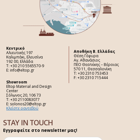
Κεντρικό
Aποθήκη Β. Ελλάδας
Αλιευτικής 197
Θέση Γέφυρα
Καλιμπάκι, Ελευσίνα
Αγ. Αθανάσιος
192 00, Ελλάδα
ΠΕΟ Θεσ/νίκης – Βέροιας
Τ: +30 210 5565570-9
570 11, Θεσσαλονίκη
E: info@eltop.gr
Τ: +30 2310 753453
F: +30 2310 715444
Showroom
Eltop Material and Design
Center
Σόλωνος 20, 106 73
Τ: +30 2110083077
E: solonos20@eltop.gr
Κλείστε ραντεβού
STAY IN TOUCH
Εγγραφείτε στο newsletter μας!