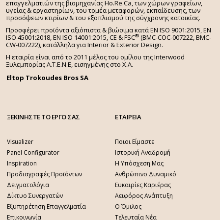
επαγγελματιών της βιομηχανίας Ho.Re.Ca, των χώρων γραφείων,
υγείας & εργαστηρίων, του τομέα μεταφορών, εκπαίδευσης, των
προσόψεων κτιρίων & του εξοπλισμού της σύγχρονης κατοικίας.
Προσφέρει προϊόντα αξιόπιστα & βιώσιμα κατά EN ISO 9001:2015, EN
®
ISO 45001:2018, EN ISO 14001:2015,
CE & FSC
(BMC-COC-007222, BMC-
CW-007222), κατάλληλα για Interior & Exterior Design.
Η εταιρία είναι από το 2011 μέλος του ομίλου της Interwood
Ξυλεμπορίας Α.Τ.Ε.Ν.Ε, εισηγμένης στο Χ.A.
Eltop Trokoudes Bros SA
ΞΕΚΙΝΗΣΤΕ ΤΟ ΕΡΓΟ ΣΑΣ
ΕΤΑΙΡΕΙΑ
Visualizer
Ποιοι Είμαστε
Panel Configurator
Ιστορική Αναδρομή
Inspiration
Η Υπόσχεση Μας
Προδιαγραφές Προϊόντων
Ανθρώπινο Δυναμικό
Δειγματολόγια
Ευκαιρίες Καριέρας
Δίκτυο Συνεργατών
Αειφόρος Ανάπτυξη
Εξυπηρέτηση Επαγγελματία
Ο Όμιλος
Επικοινωνία
Τελευταία Νέα