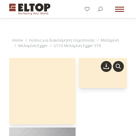
You are here:
Home
Λύσεις για διακόσμηση τοιχοποιίας
Μελαμίνη
Μελαμίνη Egger
U113 Μελαμίνη Egger ST9