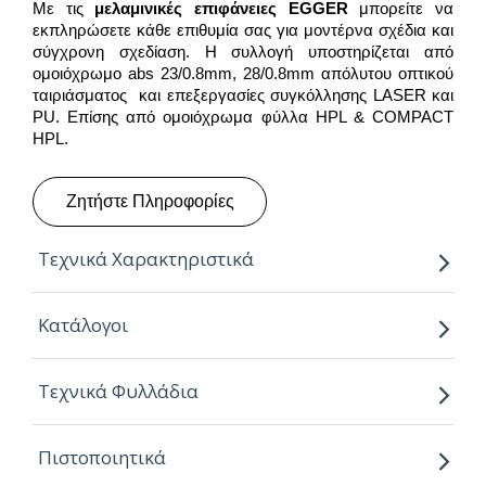
Με τις
μελαμινικές επιφάνειες
EGGER
μπορείτε να
εκπληρώσετε κάθε επιθυμία σας για μοντέρνα σχέδια και
σύγχρονη σχεδίαση. Η συλλογή υποστηρίζεται από
ομοιόχρωμο abs 23/0.8mm, 28/0.8mm απόλυτου οπτικού
ταιριάσματος και επεξεργασίες συγκόλλησης LASER και
PU. Επίσης από ομοιόχρωμα φύλλα HPL & COMPACT
HPL.
Ζητήστε Πληροφορίες
Τεχνικά Χαρακτηριστικά
Παραγόμενο μήκος:
2.80m
Κατάλογοι
Παραγόμενο πλάτος:
2.07m
Τεχνικά Φυλλάδια
Πάχος:
8,16,18,25mm
Κούρβα:
ίσιο σόκορο
Πιστοποιητικά
Πυρήνας:
Εurospan P2