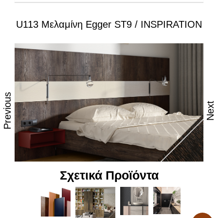
U113 Μελαμίνη Egger ST9 / INSPIRATION
Ιδιότητες:
– Εξαιρετική επιφάνεια, αναβαθμισμένες φινιτούρες
– Ανθεκτικότητα στη θερμότητα και τον ατμό
– Υψηλές αντοχές στη καθημερινή φθορά από τριβή,
κρούση & χάραξη
Previous
Next
– Δυνατότητα εύκολου καθημερινού καθαρισμού
– Επιφάνεια απόλυτα υγιεινή
– Υψηλή αντοχή στον αποχρωματισμό και το
θάμπωμα
Σχετικά Προϊόντα
– Υψηλή αντοχή στα χημικά
– Υψηλή αισθητική, υφή και αφή