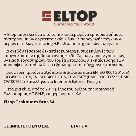
H Eltop αποτελεί ένα από τα πιο καθιερωμένα εμπορικά σήματα
αντιπροσωπιών αρχιτεκτονικών υλικών, παραγωγής πάγκων &
μερών επίπλων, surfacing H.P.L & panelling ειδικών πυρήνων.
Για σχεδόν τέσσερις δεκαετίες κυριαρχεί στις επιλογές των
επαγγελματιών της βιομηχανίας Ho.Re.Ca, των χώρων γραφείων,
υγείας & εργαστηρίων, του τομέα μεταφορών, εκπαίδευσης, των
προσόψεων κτιρίων & του εξοπλισμού της σύγχρονης κατοικίας.
Προσφέρει προϊόντα αξιόπιστα & βιώσιμα κατά EN ISO 9001:2015, EN
®
ISO 45001:2018, EN ISO 14001:2015,
CE & FSC
(BMC-COC-007222, BMC-
CW-007222), κατάλληλα για Interior & Exterior Design.
Η εταιρία είναι από το 2011 μέλος του ομίλου της Interwood
Ξυλεμπορίας Α.Τ.Ε.Ν.Ε, εισηγμένης στο Χ.A.
Eltop Trokoudes Bros SA
ΞΕΚΙΝΗΣΤΕ ΤΟ ΕΡΓΟ ΣΑΣ
ΕΤΑΙΡΕΙΑ