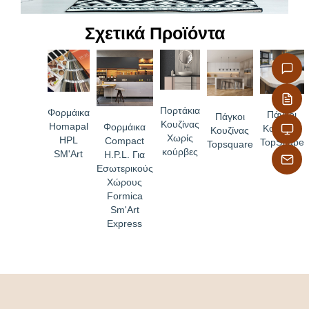
– Ανθεκτικότητα στη θερμότητα και τον ατμό
Σχετικά Προϊόντα
– Εύκολη μεταφορά και τοποθέτηση
Πορτάκια
Φορμάικα
Πάγκοι
Πάγκοι
Κουζίνας
Homapal
Φορμάικα
Κουζίνας
Κουζίνας
Χωρίς
HPL
Compact
TopShape
Topsquare
κούρβες
SM'Art
H.P.L. Για
Εσωτερικούς
Χώρους
Formica
Sm'Art
Express