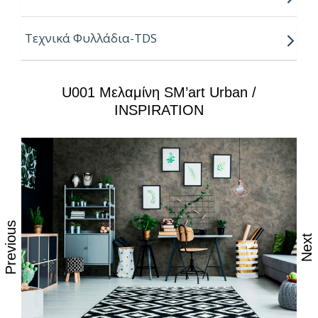
Κούρβα:
ίσιο σόκορο
Τεχνικά Φυλλάδια-TDS
Πυρήνας:
νοβοπάν P2
U001 Μελαμίνη SM’art Urban /
Ιδιότητες:
INSPIRATION
– Υψηλή αισθητική, υφή και αφή
– Ισχυρές αντοχές στη καθημερινή φθορά από τριβή,
κρούση & χάραξη
– Δυνατότητα εύκολου καθημερινού καθαρισμού με
όλες τις οικιακές χημικές ουσίες
Previous
– Επιφάνεια απόλυτα υγιεινή
Next
– Υψηλή αντοχή στον αποχρωματισμό
– Φινιτούρες νέας τεχνολογίας που ακολουθούν τα
νερά του ξύλου