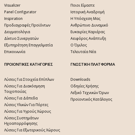
Visualizer
Ποιοι Είμαστε
Panel Configurator
Ιστορική Αναδρομή
Inspiration
Η Υπόσχεση Μας
Προδιαγραφές Προϊόντων
Ανθρώπινο Δυναμικό
Δειγματολόγια
Ευκαιρίες Καριέρας
Δίκτυο Συνεργατών
Αειφόρος Ανάπτυξη
Εξυπηρέτηση Επαγγελματία
Ο Όμιλος
Επικοινωνία
Τελευταία Νέα
ΠΡΟΙΟΝΤΙΚΕΣ ΚΑΤΗΓΟΡΙΕΣ
ΓΝΩΣΤΙΚΗ ΠΛΑΤΦΟΡΜΑ
Λύσεις Για Στοιχεία Επίπλων
Downloads
Λύσεις Για Διακόσμηση
Οδηγίες Χρήσης
Τοιχοποιίας
Λεξικό Τεχνικών Όρων
Λύσεις Για Δάπεδα
Προϊοντικός Κατάλογος
Λύσεις Υλικών Για Πόρτες
Λύσεις Για Υγρούς Χώρους
Λύσεις Συστημάτων
Ηχοαπορρόφησης
Λύσεις Για Εξωτερικούς Χώρους