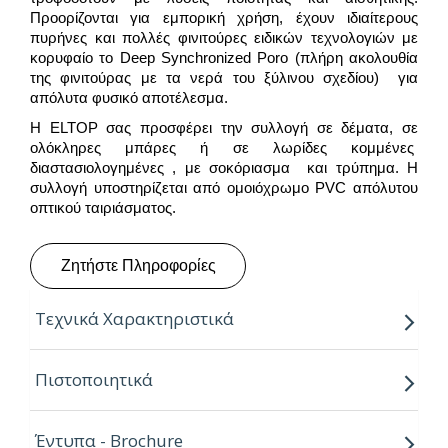
Προορίζονται για εμπορική χρήση, έχουν ιδιαίτερους
πυρήνες και πολλές φινιτούρες ειδικών τεχνολογιών με
κορυφαίο το Deep Synchronized Poro (πλήρη ακολουθία
της φινιτούρας με τα νερά του ξύλινου σχεδίου) για
απόλυτα φυσικό αποτέλεσμα.
Η ELTOP σας προσφέρει την συλλογή σε δέματα, σε
ολόκληρες μπάρες ή σε λωρίδες κομμένες
διαστασιολογημένες , με σοκόριασμα και τρύπημα. Η
συλλογή υποστηρίζεται από ομοιόχρωμο PVC απόλυτου
οπτικού ταιριάσματος.
Ζητήστε Πληροφορίες
Τεχνικά Χαρακτηριστικά
Πάχη:
8, 19, 25mm
Πιστοποιητικά
Μήκος:
3.05m
Έντυπα - Brochure
Πλάτη:
2.07m