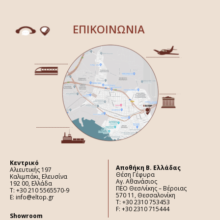
ΕΠΙΚΟΙΝΩΝΙΑ
Κεντρικό
Aποθήκη Β. Ελλάδας
Αλιευτικής 197
Θέση Γέφυρα
Καλιμπάκι, Ελευσίνα
Αγ. Αθανάσιος
192 00, Ελλάδα
ΠΕΟ Θεσ/νίκης – Βέροιας
Τ: +30 210 5565570-9
570 11, Θεσσαλονίκη
E: info@eltop.gr
Τ: +30 2310 753453
F: +30 2310 715444
Showroom