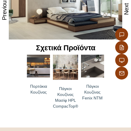
Previous
Classified P2 according to UNE-EN 312
Next
Environmental/Sustainability: EPD, Breeam, Leed,
Well, Green, LBC, Cradle Bronze
Σχετικά Προϊόντα
Πορτάκια
Πάγκοι
Πάγκοι
Κουζίνας
Κουζίνας
Κουζίνας
Fenix NTM
Μασίφ HPL
CompacTop®