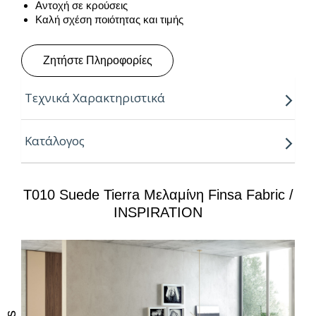
Αντοχή σε κρούσεις
Καλή σχέση ποιότητας και τιμής
Ζητήστε Πληροφορίες
Τεχνικά Χαρακτηριστικά
ΔΙΑΣΤΑΣΗ
: 2850mm x 1220mm
Κατάλογος
ΠΑΧΟΣ
:
18mm
Classification: P2, CARB2, E1, E05
T010 Suede Tierra Μελαμίνη Finsa Fabric /
INSPIRATION
Formaldehyde: E-Z
(E-Z): Low formaldehyde emission <0.05 ppm
(EN717-1), CARB2
Service: class 1 (dry environment)
Formaldehyde emissions: Class E1 / E05