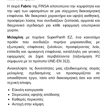
Η σειρά
Fabric
της FINSA αποτυπώνει την κομψότητα και
την υφή των υφασμάτων σε μια σύγχρονη διακοσμητική
επιφάνεια. Με διακριτικό χαρακτήρα και υψηλή αισθητική,
προσφέρει λύσεις που συνδυάζουν ζεστασιά, αρμονία και
διαχρονικό σχεδιασμό για κάθε εφαρμογή εσωτερικού
χώρου.
Μελαμίνη
με πυρήνα SuperPan® EZ, ένα καινοτόμο
προϊόν που συνδυάζει πυρήνα μοριοσανίδας με
εξωτερικές επιφάνειες ξυλοϊνών, προσφέροντας λεία,
επίπεδη και ομοιογενή επιφάνεια, κατάλληλη για γενικές
εφαρμογές σε ξηρά περιβάλλοντα (ταξινόμηση P2
σύμφωνα με το πρότυπο UNE-EN 312).
Ανακαλύψτε τις δυνατότητες μιας εξειδικευμένης σειράς
μελαμίνης σχεδιασμένης να προσαρμόζεται σε
οποιοδήποτε έργο, τόσο από διακοσμητική όσο και από
τεχνική άποψη.
Εύκολη κατεργασία
Στερεώσεις υψηλής απόδοσης
Καθαρές περικοπές
Αντοχή στην κάμψη