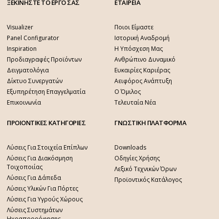
ΞΕΚΙΝΗΣΤΕ ΤΟ ΕΡΓΟ ΣΑΣ
ΕΤΑΙΡΕΙΑ
Visualizer
Ποιοι Είμαστε
Panel Configurator
Ιστορική Αναδρομή
Inspiration
Η Υπόσχεση Μας
Προδιαγραφές Προϊόντων
Ανθρώπινο Δυναμικό
Δειγματολόγια
Ευκαιρίες Καριέρας
Δίκτυο Συνεργατών
Αειφόρος Ανάπτυξη
Εξυπηρέτηση Επαγγελματία
Ο Όμιλος
Επικοινωνία
Τελευταία Νέα
ΠΡΟΙΟΝΤΙΚΕΣ ΚΑΤΗΓΟΡΙΕΣ
ΓΝΩΣΤΙΚΗ ΠΛΑΤΦΟΡΜΑ
Λύσεις Για Στοιχεία Επίπλων
Downloads
Λύσεις Για Διακόσμηση
Οδηγίες Χρήσης
Τοιχοποιίας
Λεξικό Τεχνικών Όρων
Λύσεις Για Δάπεδα
Προϊοντικός Κατάλογος
Λύσεις Υλικών Για Πόρτες
Λύσεις Για Υγρούς Χώρους
Λύσεις Συστημάτων
Ηχοαπορρόφησης