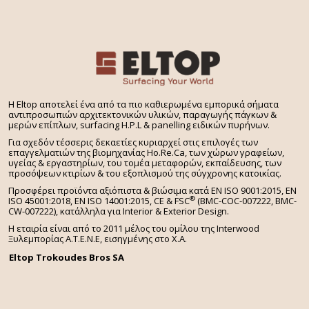
H Eltop αποτελεί ένα από τα πιο καθιερωμένα εμπορικά σήματα
αντιπροσωπιών αρχιτεκτονικών υλικών, παραγωγής πάγκων &
μερών επίπλων, surfacing H.P.L & panelling ειδικών πυρήνων.
Για σχεδόν τέσσερις δεκαετίες κυριαρχεί στις επιλογές των
επαγγελματιών της βιομηχανίας Ho.Re.Ca, των χώρων γραφείων,
υγείας & εργαστηρίων, του τομέα μεταφορών, εκπαίδευσης, των
προσόψεων κτιρίων & του εξοπλισμού της σύγχρονης κατοικίας.
Προσφέρει προϊόντα αξιόπιστα & βιώσιμα κατά EN ISO 9001:2015, EN
®
ISO 45001:2018, EN ISO 14001:2015,
CE & FSC
(BMC-COC-007222, BMC-
CW-007222), κατάλληλα για Interior & Exterior Design.
Η εταιρία είναι από το 2011 μέλος του ομίλου της Interwood
Ξυλεμπορίας Α.Τ.Ε.Ν.Ε, εισηγμένης στο Χ.A.
Eltop Trokoudes Bros SA