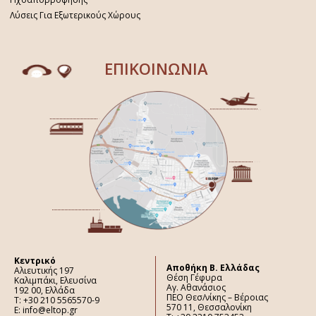
Λύσεις Για Εξωτερικούς Χώρους
ΕΠΙΚΟΙΝΩΝΙΑ
Κεντρικό
Aποθήκη Β. Ελλάδας
Αλιευτικής 197
Θέση Γέφυρα
Καλιμπάκι, Ελευσίνα
Αγ. Αθανάσιος
192 00, Ελλάδα
ΠΕΟ Θεσ/νίκης – Βέροιας
Τ: +30 210 5565570-9
570 11, Θεσσαλονίκη
E: info@eltop.gr