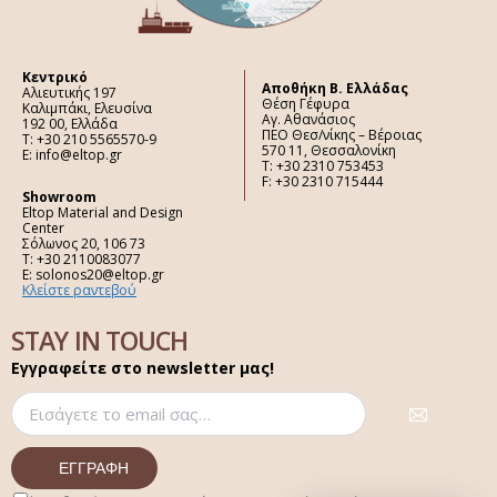
Κεντρικό
Aποθήκη Β. Ελλάδας
Αλιευτικής 197
Θέση Γέφυρα
Καλιμπάκι, Ελευσίνα
Αγ. Αθανάσιος
192 00, Ελλάδα
ΠΕΟ Θεσ/νίκης – Βέροιας
Τ: +30 210 5565570-9
570 11, Θεσσαλονίκη
E: info@eltop.gr
Τ: +30 2310 753453
F: +30 2310 715444
Showroom
Eltop Material and Design
Center
Σόλωνος 20, 106 73
Τ: +30 2110083077
E: solonos20@eltop.gr
Κλείστε ραντεβού
STAY IN TOUCH
Εγγραφείτε στο newsletter μας!