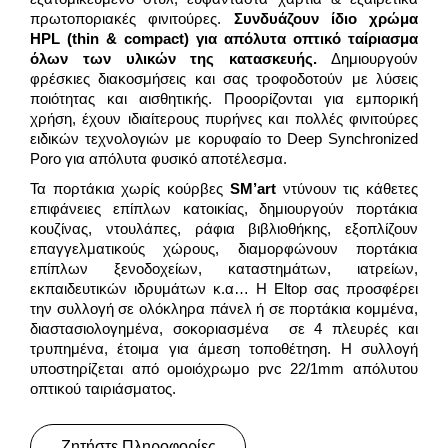
πρωτοποριακές φινιτούρες.
Συνδυάζουν ίδιο χρώμα
HPL
(thin & compact) για απόλυτα οπτικό ταίριασμα
όλων των υλικών της κατασκευής.
Δημιουργούν
φρέσκιες διακοσμήσεις και σας τροφοδοτούν με λύσεις
ποιότητας και αισθητικής. Προορίζονται για εμπορική
χρήση, έχουν ιδιαίτερους πυρήνες και πολλές φινιτούρες
ειδικών τεχνολογιών με κορυφαίο το Deep Synchronized
Poro για απόλυτα φυσικό αποτέλεσμα.
Τα πορτάκια χωρίς κούρβες
SM’art
ντύνουν τις κάθετες
επιφάνειες επίπλων κατοικίας, δημιουργούν πορτάκια
κουζίνας, ντουλάπες, ράφια βιβλιοθήκης, εξοπλίζουν
επαγγελματικούς χώρους, διαμορφώνουν πορτάκια
επίπλων ξενοδοχείων, καταστημάτων, ιατρείων,
εκπαιδευτικών ιδρυμάτων κ.α… Η Eltop σας προσφέρει
την συλλογή σε ολόκληρα πάνελ ή σε πορτάκια κομμένα,
διαστασιολογημένα, σοκοριασμένα σε 4 πλευρές και
τρυπημένα, έτοιμα για άμεση τοποθέτηση. Η συλλογή
υποστηρίζεται από ομοιόχρωμο pvc 22/1mm απόλυτου
οπτικού ταιριάσματος.
Ζητήστε Πληροφορίες