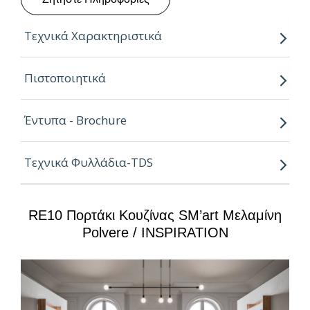
Τεχνικά Χαρακτηριστικά
Πάχη:
8, 19, 25mm
Πιστοποιητικά
Μήκος:
3.05m
Έντυπα - Brochure
Πλάτη:
2.07m
Κούρβα:
ίσιο σόκορο
Τεχνικά Φυλλάδια-TDS
Πυρήνας:
νοβοπάν P2
RE10 Πορτάκι Κουζίνας SM’art Μελαμίνη
Ιδιότητες:
Polvere / INSPIRATION
– Υψηλή αισθητική, υφή και αφή
– Ισχυρές αντοχές στη καθημερινή φθορά από τριβή,
κρούση & χάραξη