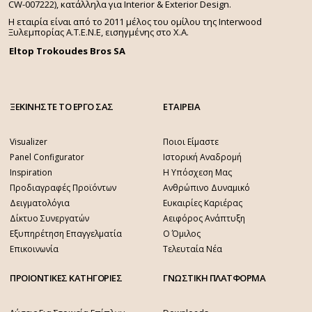
CW-007222), κατάλληλα για Interior & Exterior Design.
Η εταιρία είναι από το 2011 μέλος του ομίλου της Interwood
Ξυλεμπορίας Α.Τ.Ε.Ν.Ε, εισηγμένης στο Χ.A.
Eltop Trokoudes Bros SA
ΞΕΚΙΝΗΣΤΕ ΤΟ ΕΡΓΟ ΣΑΣ
ΕΤΑΙΡΕΙΑ
Visualizer
Ποιοι Είμαστε
Panel Configurator
Ιστορική Αναδρομή
Inspiration
Η Υπόσχεση Μας
Προδιαγραφές Προϊόντων
Ανθρώπινο Δυναμικό
Δειγματολόγια
Ευκαιρίες Καριέρας
Δίκτυο Συνεργατών
Αειφόρος Ανάπτυξη
Εξυπηρέτηση Επαγγελματία
Ο Όμιλος
Επικοινωνία
Τελευταία Νέα
ΠΡΟΙΟΝΤΙΚΕΣ ΚΑΤΗΓΟΡΙΕΣ
ΓΝΩΣΤΙΚΗ ΠΛΑΤΦΟΡΜΑ