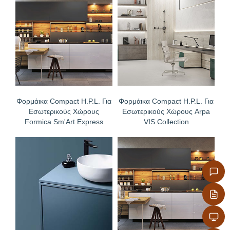
απολύμανσης με ατμό
Δεν χρειάζονται επεξεργασία άκρων, προσφέρονται
με ρουτάρισμα επιλογής σας στις διαμήκεις και
εγκάρσιες άκρες
Φορμάικα Compact H.P.L. Για
Φορμάικα Compact H.P.L. Για
Εσωτερικούς Χώρους
Εσωτερικούς Χώρους Arpa
Formica Sm'Art Express
VIS Collection