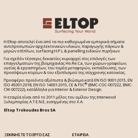
H Eltop αποτελεί ένα από τα πιο καθιερωμένα εμπορικά σήματα
αντιπροσωπιών αρχιτεκτονικών υλικών, παραγωγής πάγκων &
μερών επίπλων, surfacing H.P.L & panelling ειδικών πυρήνων.
Για σχεδόν τέσσερις δεκαετίες κυριαρχεί στις επιλογές των
επαγγελματιών της βιομηχανίας Ho.Re.Ca, των χώρων γραφείων,
υγείας & εργαστηρίων, του τομέα μεταφορών, εκπαίδευσης, των
προσόψεων κτιρίων & του εξοπλισμού της σύγχρονης κατοικίας.
Προσφέρει προϊόντα αξιόπιστα & βιώσιμα κατά EN ISO 9001:2015, EN
®
ISO 45001:2018, EN ISO 14001:2015,
CE & FSC
(BMC-COC-007222, BMC-
CW-007222), κατάλληλα για Interior & Exterior Design.
Η εταιρία είναι από το 2011 μέλος του ομίλου της Interwood
Ξυλεμπορίας Α.Τ.Ε.Ν.Ε, εισηγμένης στο Χ.A.
Eltop Trokoudes Bros SA
ΞΕΚΙΝΗΣΤΕ ΤΟ ΕΡΓΟ ΣΑΣ
ΕΤΑΙΡΕΙΑ