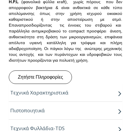
H
.
P
.
L
(φαινολικά φύλλα κraft), χωρίς πόρους που δεν
απορροφούν βακτήρια & είναι ανθεκτικά σε κάθε τύπο
απολύμανσης όπως στην χρήση ισχυρού οικιακού
καθαριστικού ή στην αποστείρωση με ατμό.
Επαναπροσδιορίζοντας τις έννοιες του στιβαρού και
παράλληλα αντιμικροβιακού το compact προσφέρει άνεση,
ανθεκτικότητα στη δράση των μικροοργανισμών, επιφάνεια
απόλυτα υγιεινή κατάλληλη για τρόφιμα και πλήρη
αδιαβροχοποίηση. Οι πάγκοι λόγω της ανώτερης μηχανικής
τους αντοχής και των πυράντοχων και υδροφοβικών τους
ιδιοτήτων προορίζονται για πολυετή χρήση.
Ζητήστε Πληροφορίες
Τεχνικά Χαρακτηριστικά
Παραγόμενα πάχη:
10mm
Πιστοποιητικά
Παραγόμενο μήκος:
4.20m
Τεχνικά Φυλλάδια-TDS
Παραγόμενα πλάτη:
0.60, 0.64 & 0.80