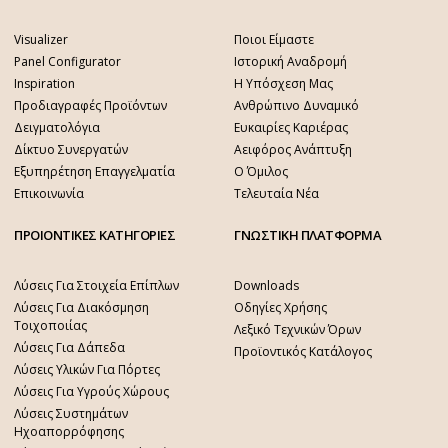
Visualizer
Ποιοι Είμαστε
Panel Configurator
Ιστορική Αναδρομή
Inspiration
Η Υπόσχεση Μας
Προδιαγραφές Προϊόντων
Ανθρώπινο Δυναμικό
Δειγματολόγια
Ευκαιρίες Καριέρας
Δίκτυο Συνεργατών
Αειφόρος Ανάπτυξη
Εξυπηρέτηση Επαγγελματία
Ο Όμιλος
Επικοινωνία
Τελευταία Νέα
ΠΡΟΙΟΝΤΙΚΕΣ ΚΑΤΗΓΟΡΙΕΣ
ΓΝΩΣΤΙΚΗ ΠΛΑΤΦΟΡΜΑ
Λύσεις Για Στοιχεία Επίπλων
Downloads
Λύσεις Για Διακόσμηση
Οδηγίες Χρήσης
Τοιχοποιίας
Λεξικό Τεχνικών Όρων
Λύσεις Για Δάπεδα
Προϊοντικός Κατάλογος
Λύσεις Υλικών Για Πόρτες
Λύσεις Για Υγρούς Χώρους
Λύσεις Συστημάτων
Ηχοαπορρόφησης