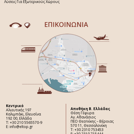
Λύσεις Για Εξωτερικούς Χώρους
ΕΠΙΚΟΙΝΩΝΙΑ
Κεντρικό
Aποθήκη Β. Ελλάδας
Αλιευτικής 197
Θέση Γέφυρα
Καλιμπάκι, Ελευσίνα
Αγ. Αθανάσιος
192 00, Ελλάδα
ΠΕΟ Θεσ/νίκης – Βέροιας
Τ: +30 210 5565570-9
570 11, Θεσσαλονίκη
E: info@eltop.gr
Τ: +30 2310 753453
F: +30 2310 715444