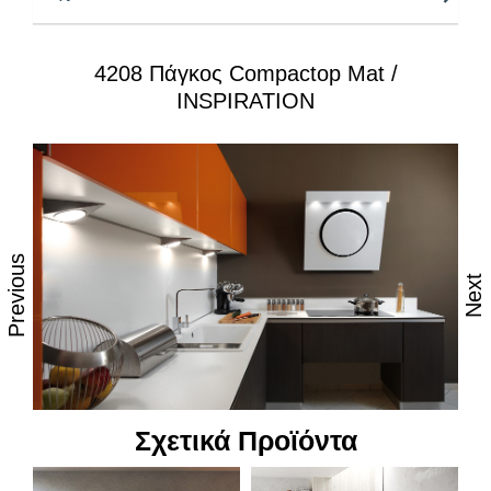
Πυρήνας :
Μαύρος μασίφ
4208 Πάγκος Compactop Mat /
Ειδικές επεξεργασίες:
– Άνοιγμα νεροχύτη & μπαταρίας
INSPIRATION
– 5 προφίλ, ρουταρίσματα τελειώματος
Αναβαθμισμένες Ιδιότητες:
Σύγχρονη αισθητική, λεπτή εμφάνιση
Στιβαροί και ανθεκτικοί στη καθημερινή φθορά από
Previous
τριβή, κρούση & χάραξη
Next
Ανθεκτικοί στη θερμοκρασία, 100% στην υγρασία &
το νερό
Επιφάνεια χωρίς πόρους, απόλυτα υγιεινή &
κατάλληλη για τρόφιμα
Ανθεκτικοί στους λεκέδες
Σχετικά Προϊόντα
Δυνατότητα εύκολου καθημερινού καθαρισμού με
όλες τις κοινές οικιακές χημικές ουσίες ή