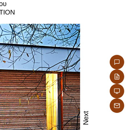
ου
ATION
νει στα
ριξης
χουν
παρέχουν
σκευή.
Next
χαμηλό
ίρισμα της