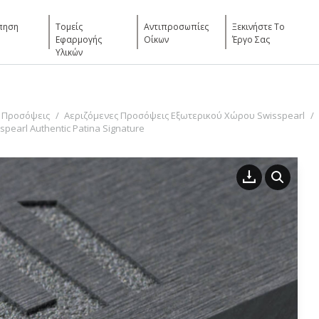
πηση
Τομείς
Αντιπροσωπίες
Ξεκινήστε Το
Εφαρμογής
Οίκων
Έργο Σας
Υλικών
 Προσόψεις
Αεριζόμενες Προσόψεις Εξωτερικού Χώρου Swisspearl
earl Authentic Patina Signature