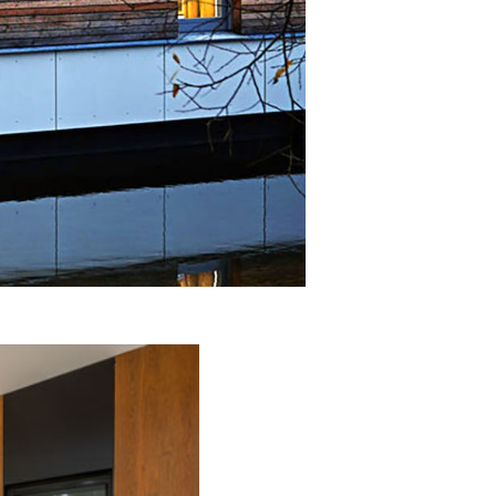
αι μετά
λτιστα τη
α