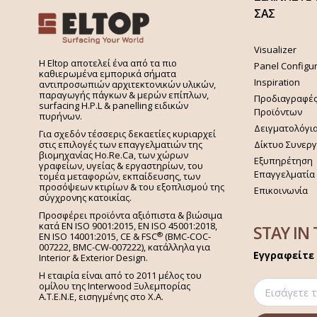
ΣΑΣ
Visualizer
H Eltop αποτελεί ένα από τα πιο
Panel Configu
καθιερωμένα εμπορικά σήματα
Inspiration
αντιπροσωπιών αρχιτεκτονικών υλικών,
παραγωγής πάγκων & μερών επίπλων,
Προδιαγραφέ
surfacing H.P.L & panelling ειδικών
Προϊόντων
πυρήνων.
Δειγματολόγι
Για σχεδόν τέσσερις δεκαετίες κυριαρχεί
στις επιλογές των επαγγελματιών της
Δίκτυο Συνερ
βιομηχανίας Ho.Re.Ca, των χώρων
Εξυπηρέτηση
γραφείων, υγείας & εργαστηρίων, του
Επαγγελματία
τομέα μεταφορών, εκπαίδευσης, των
προσόψεων κτιρίων & του εξοπλισμού της
Επικοινωνία
σύγχρονης κατοικίας.
Προσφέρει προϊόντα αξιόπιστα & βιώσιμα
κατά EN ISO 9001:2015, EN ISO 45001:2018,
STAY IN
®
EN ISO 14001:2015,
CE & FSC
(BMC-COC-
007222, BMC-CW-007222), κατάλληλα για
Εγγραφείτε 
Interior & Exterior Design.
Η εταιρία είναι από το 2011 μέλος του
ομίλου της Interwood Ξυλεμπορίας
Α.Τ.Ε.Ν.Ε, εισηγμένης στο Χ.A.