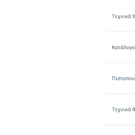
Τεχνικά 
Χρώματα:
Κατάλογο
Πάχος:
Πιστοποι
Max. Πλά
Max. Μήκ
Τεχνικά 
Τεχνικά 