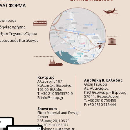
ΛΑΤΦΟΡΜΑ
ownloads
δηγίες Χρήσης
εξικό Τεχνικών Όρων
ροϊοντικός Κατάλογος
Κεντρικό
Aποθήκη Β. Ελλάδας
Αλιευτικής 197
Θέση Γέφυρα
Καλιμπάκι, Ελευσίνα
Αγ. Αθανάσιος
192 00, Ελλάδα
ΠΕΟ Θεσ/νίκης – Βέροιας
Τ: +30 210 5565570-9
570 11, Θεσσαλονίκη
E: info@eltop.gr
Τ: +30 2310 753453
F: +30 2310 715444
Showroom
Eltop Material and Design
Center
Σόλωνος 20, 106 73
Τ: +30 2110083077
E: solonos20@eltop.gr