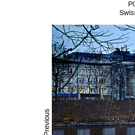
P
Υλικό
Swis
Επικάλυψ
Επιφάνει
Κατηγορί
Ακαυστό
Τοποθέτη
Μη εύφλε
Previous
Χαμηλό κ