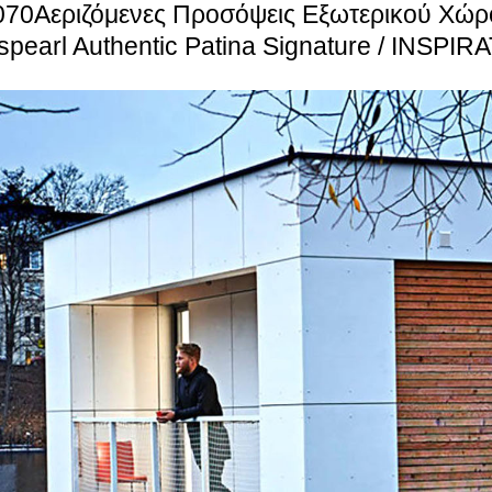
070Αεριζόμενες Προσόψεις Εξωτερικού Χώρ
Ινοπλισμένη Τσιμεντοσανίδα
spearl Authentic Patina Signature / INSPIR
η και
Η διαδικασία κατασκευής της Swisspearl Patina δί
α
πανέλα μοναδική υφή και υδρόφοβη επιφάνεια.
α
A2 – s1, d0
τητας
ση σε
Αλουμινένιο, χαλύβδινο και ξύλινο σκελετό στή
Τα πάνελ πρόσοψης Swisspearl είναι άκαυστα. Έ
κτο
εξαιρετικές τιμές συμπεριφοράς στη φωτιά και 
την απαραίτητη ασφάλεια, ειδικά για πυκνή κατα
Τα πάνελvSwisspearl είναι ανθεκτικά και έχουν 
όστος
κόστος συντήρησης. Το εξαιρετικά ανθεκτικό φιν