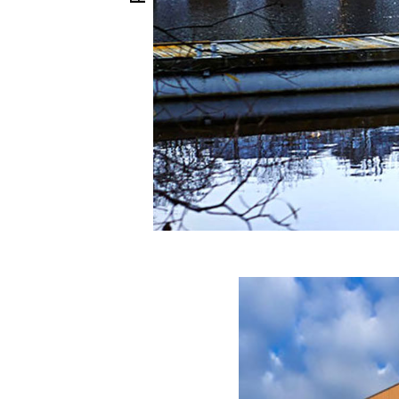
συντήρη
Μακράς δ
Product ch
Φυσική και
Λεπτές γρα
Η πατίνα εν
Χαμηλό κόσ