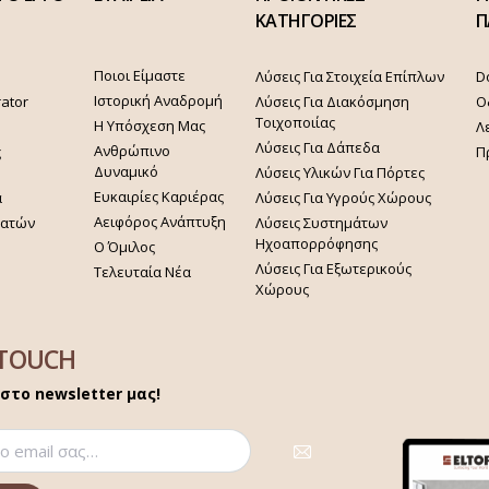
ΚΑΤΗΓΟΡΙΕΣ
Π
Ποιοι Είμαστε
Λύσεις Για Στοιχεία Επίπλων
D
Ιστορική Αναδρομή
rator
Λύσεις Για Διακόσμηση
Ο
Τοιχοποιίας
Η Υπόσχεση Μας
Λ
Λύσεις Για Δάπεδα
Ανθρώπινο
ς
Π
Δυναμικό
Λύσεις Υλικών Για Πόρτες
Ευκαιρίες Καριέρας
α
Λύσεις Για Υγρούς Χώρους
Αειφόρος Ανάπτυξη
γατών
Λύσεις Συστημάτων
Ηχοαπορρόφησης
Ο Όμιλος
Λύσεις Για Εξωτερικούς
Τελευταία Νέα
Χώρους
 TOUCH
στο newsletter μας!