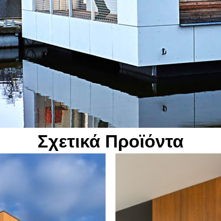
σης
επιφάνειάς τους δεν απαιτεί επαναβαφή ακόμη κ
από χρόνια.
Τα ανθεκτικά πάνελ Swisspearl προστατεύουν βέ
δομή της πρόσοψης, εξασφαλίζοντας έτσι ένα
ιάρκειας
μακροχρόνιο και ασφαλές κτιριακό περίβλημα γι
δεκαετίες.
aracteristics
 αυθεντική εμφάνιση
Σχετικά Προϊόντα
μμές λείανσης στην επιφάνεια
ισχύει την ατομική έκφραση του κτιρίου σας
τος συντήρησης