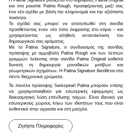
και στο ρουστίκ Patina Rough, προσφέροντας μαζί σας
ένα νέο σχέδιο με βάση την κληρονομιά και την αξιόπιστη
ποιότητα.
Το σχέδιό σας μπορεί να αποτυπωθεί στη σανίδα
προσθέτοντας έναν νέο τύπο έκφρασης στο κτίριο – και
χρησιμεύοντας ως αληθινή αντανάκλαση του
δημιουργικού σας οράματος.
Με το Patina Signature, ο συνδυασμός της σανίδας
πρόσοψης με αμμοβολή Patina Rough και των λεπτών
γραμμών λείανσης στην σανίδα Patina Original καθιστά
δυνατή τη δημιουργία μοναδικών μοτίβων και
γεωμετρικών σχημάτων. Η Patina Signature διατίθεται στα
πέντε διαχρονικά χρώματα.
Τα πανέλα πρόσοψης
Swisspearl
Patina
μπορούν επίσης
να χρησιμοποιηθούν για εσωτερικές εφαρμογές ως
διακοσμητική λύση επένδυσης τοίχων. Είναι ιδανικά για
εσωτερικούς χώρους λόγω των ιδιοτήτων τους που είναι
ανθεκτικά στην υγρασία και στη μούχλα.
Ζητήστε Πληροφορίες