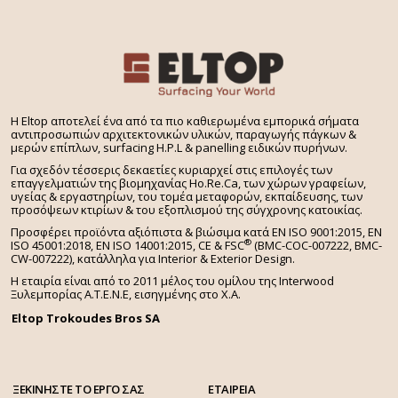
H Eltop αποτελεί ένα από τα πιο καθιερωμένα εμπορικά σήματα
αντιπροσωπιών αρχιτεκτονικών υλικών, παραγωγής πάγκων &
μερών επίπλων, surfacing H.P.L & panelling ειδικών πυρήνων.
Για σχεδόν τέσσερις δεκαετίες κυριαρχεί στις επιλογές των
επαγγελματιών της βιομηχανίας Ho.Re.Ca, των χώρων γραφείων,
υγείας & εργαστηρίων, του τομέα μεταφορών, εκπαίδευσης, των
προσόψεων κτιρίων & του εξοπλισμού της σύγχρονης κατοικίας.
Προσφέρει προϊόντα αξιόπιστα & βιώσιμα κατά EN ISO 9001:2015, EN
®
ISO 45001:2018, EN ISO 14001:2015,
CE & FSC
(BMC-COC-007222, BMC-
CW-007222), κατάλληλα για Interior & Exterior Design.
Η εταιρία είναι από το 2011 μέλος του ομίλου της Interwood
Ξυλεμπορίας Α.Τ.Ε.Ν.Ε, εισηγμένης στο Χ.A.
Eltop Trokoudes Bros SA
ΞΕΚΙΝΗΣΤΕ ΤΟ ΕΡΓΟ ΣΑΣ
ΕΤΑΙΡΕΙΑ