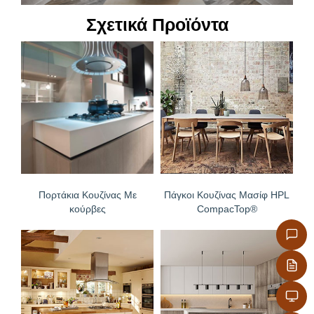
όλες τις οικιακές χημικές ουσίες
Σχετικά Προϊόντα
– Επιφάνεια απόλυτα υγιεινή
– Υψηλή αντοχή στον αποχρωματισμό
– Φινιτούρες νέας τεχνολογίας που ακολουθούν τα
νερά του ξύλου.
– Ανθεκτικά στη θερμότητα και τον ατμό
– Εύκολη μεταφορά και τοποθέτηση
Πορτάκια Κουζίνας Με
Πάγκοι Κουζίνας Μασίφ HPL
κούρβες
CompacTop®