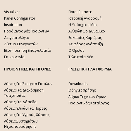
Visualizer
Ποιοι Είμαστε
Panel Configurator
Ιστορική Αναδρομή
Inspiration
Η Υπόσχεση Μας
Προδιαγραφές Προϊόντων
Ανθρώπινο Δυναμικό
Δειγματολόγια
Ευκαιρίες Καριέρας
Δίκτυο Συνεργατών
Αειφόρος Ανάπτυξη
Εξυπηρέτηση Επαγγελματία
Ο Όμιλος
Επικοινωνία
Τελευταία Νέα
ΠΡΟΙΟΝΤΙΚΕΣ ΚΑΤΗΓΟΡΙΕΣ
ΓΝΩΣΤΙΚΗ ΠΛΑΤΦΟΡΜΑ
Λύσεις Για Στοιχεία Επίπλων
Downloads
Λύσεις Για Διακόσμηση
Οδηγίες Χρήσης
Τοιχοποιίας
Λεξικό Τεχνικών Όρων
Λύσεις Για Δάπεδα
Προϊοντικός Κατάλογος
Λύσεις Υλικών Για Πόρτες
Λύσεις Για Υγρούς Χώρους
Λύσεις Συστημάτων
Ηχοαπορρόφησης