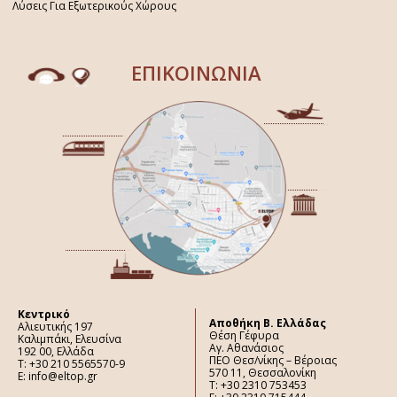
Λύσεις Για Εξωτερικούς Χώρους
ΕΠΙΚΟΙΝΩΝΙΑ
Κεντρικό
Aποθήκη Β. Ελλάδας
Αλιευτικής 197
Θέση Γέφυρα
Καλιμπάκι, Ελευσίνα
Αγ. Αθανάσιος
192 00, Ελλάδα
ΠΕΟ Θεσ/νίκης – Βέροιας
Τ: +30 210 5565570-9
570 11, Θεσσαλονίκη
E: info@eltop.gr
Τ: +30 2310 753453