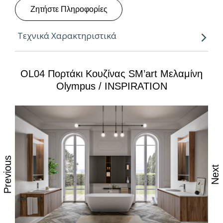
Ζητήστε Πληροφορίες
Τεχνικά Χαρακτηριστικά
Πάχη:
8, 18, 25mm
OL04 Πορτάκι Κουζίνας SM’art Μελαμίνη
Μήκος:
3.05m
Olympus / INSPIRATION
Πλάτη:
2.07m
Κούρβα:
ίσιο σόκορο
Πυρήνας:
νοβοπάν P2
Previous
Next
Ιδιότητες:
– Ισχυρές αντοχές στη καθημερινή φθορά από τριβή,
κρούση & χάραξη
– Δυνατότητα εύκολου καθημερινού καθαρισμού με