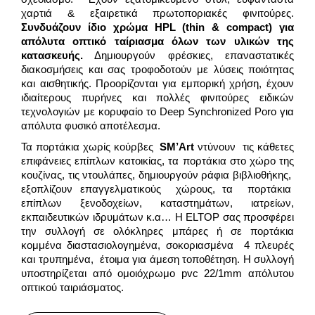
χαρτιά & εξαιρετικά πρωτοποριακές φινιτούρες.
Συνδυάζουν ίδιο χρώμα
HPL
(thin & compact) για
απόλυτα οπτικό ταίριασμα όλων των υλικών της
κατασκευής.
Δημιουργούν φρέσκιες, επαναστατικές
διακοσμήσεις και σας τροφοδοτούν με λύσεις ποιότητας
και αισθητικής. Προορίζονται για εμπορική χρήση, έχουν
ιδιαίτερους πυρήνες και πολλές φινιτούρες ειδικών
τεχνολογιών με κορυφαίο το Deep Synchronized Poro για
απόλυτα φυσικό αποτέλεσμα.
Τα πορτάκια χωρίς κούρβες
SM’Art
ντύνουν τις κάθετες
επιφάνειες επίπλων κατοικίας, τα πορτάκια στο χώρο της
κουζίνας, τις ντουλάπες, δημιουργούν ράφια βιβλιοθήκης,
εξοπλίζουν επαγγελματικούς χώρους, τα πορτάκια
επίπλων ξενοδοχείων, καταστημάτων, ιατρείων,
εκπαιδευτικών ιδρυμάτων κ.α… Η ELTOP σας προσφέρει
την συλλογή σε ολόκληρες μπάρες ή σε πορτάκια
κομμένα διαστασιολογημένα, σοκοριασμένα 4 πλευρές
και τρυπημένα, έτοιμα για άμεση τοποθέτηση. Η συλλογή
υποστηρίζεται από ομοιόχρωμο pvc 22/1mm απόλυτου
οπτικού ταιριάσματος.