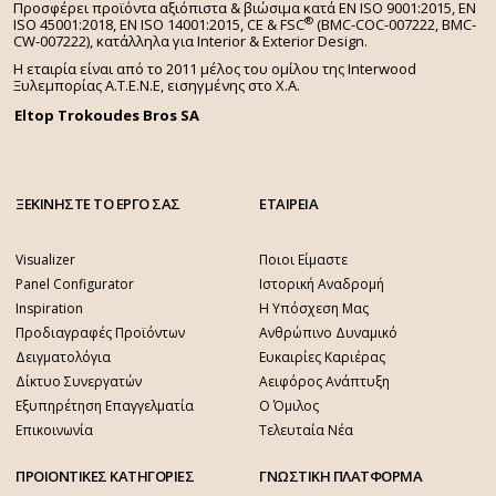
Προσφέρει προϊόντα αξιόπιστα & βιώσιμα κατά EN ISO 9001:2015, EN
®
ISO 45001:2018, EN ISO 14001:2015,
CE & FSC
(BMC-COC-007222, BMC-
CW-007222), κατάλληλα για Interior & Exterior Design.
Η εταιρία είναι από το 2011 μέλος του ομίλου της Interwood
Ξυλεμπορίας Α.Τ.Ε.Ν.Ε, εισηγμένης στο Χ.A.
Eltop Trokoudes Bros SA
ΞΕΚΙΝΗΣΤΕ ΤΟ ΕΡΓΟ ΣΑΣ
ΕΤΑΙΡΕΙΑ
Visualizer
Ποιοι Είμαστε
Panel Configurator
Ιστορική Αναδρομή
Inspiration
Η Υπόσχεση Μας
Προδιαγραφές Προϊόντων
Ανθρώπινο Δυναμικό
Δειγματολόγια
Ευκαιρίες Καριέρας
Δίκτυο Συνεργατών
Αειφόρος Ανάπτυξη
Εξυπηρέτηση Επαγγελματία
Ο Όμιλος
Επικοινωνία
Τελευταία Νέα
ΠΡΟΙΟΝΤΙΚΕΣ ΚΑΤΗΓΟΡΙΕΣ
ΓΝΩΣΤΙΚΗ ΠΛΑΤΦΟΡΜΑ