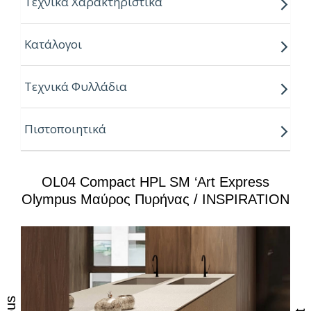
Τεχνικά Χαρακτηριστικά
Πάχη:
Κατάλογοι
10mm
12mm
Τεχνικά Φυλλάδια
Διαστάσεις:
4200mm X 1400mm
Πιστοποιητικά
OL04 Compact HPL SM ‘art Express
Olympus Μαύρος Πυρήνας / INSPIRATION