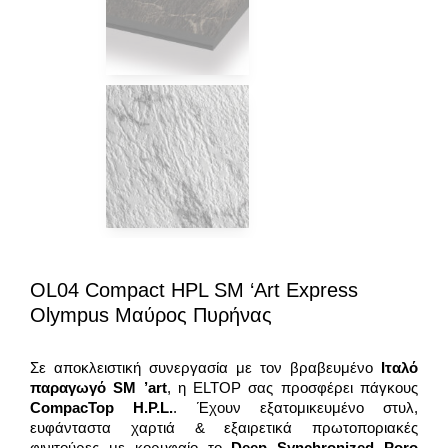
OL04 Compact HPL SM ‘art Express
Olympus Μαύρος Πυρήνας
Σε αποκλειστική συνεργασία με τον βραβευμένο
Ιταλό
παραγωγό SM ’art
, η ELTOP σας προσφέρει πάγκους
CompacTop H.P.L.
. Έχουν εξατομικευμένο στυλ,
ευφάνταστα χαρτιά & εξαιρετικά πρωτοποριακές
φινιτούρες με κορυφαίο το
Deep Synchronized Poro