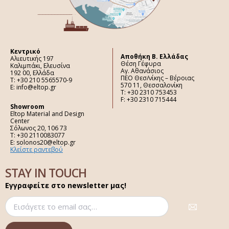
Κεντρικό
Aποθήκη Β. Ελλάδας
Αλιευτικής 197
Θέση Γέφυρα
Καλιμπάκι, Ελευσίνα
Αγ. Αθανάσιος
192 00, Ελλάδα
ΠΕΟ Θεσ/νίκης – Βέροιας
Τ: +30 210 5565570-9
570 11, Θεσσαλονίκη
E: info@eltop.gr
Τ: +30 2310 753453
F: +30 2310 715444
Showroom
Eltop Material and Design
Center
Σόλωνος 20, 106 73
Τ: +30 2110083077
E: solonos20@eltop.gr
Κλείστε ραντεβού
STAY IN TOUCH
Εγγραφείτε στο newsletter μας!