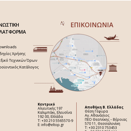
ΕΠΙΚΟΙΝΩΝΙΑ
ΝΩΣΤΙΚΗ
ΛΑΤΦΟΡΜΑ
ownloads
δηγίες Χρήσης
εξικό Τεχνικών Όρων
ροϊοντικός Κατάλογος
Κεντρικό
Aποθήκη Β. Ελλάδας
Αλιευτικής 197
Θέση Γέφυρα
Καλιμπάκι, Ελευσίνα
Αγ. Αθανάσιος
192 00, Ελλάδα
ΠΕΟ Θεσ/νίκης – Βέροιας
Τ: +30 210 5565570-9
570 11, Θεσσαλονίκη
E: info@eltop.gr
Τ: +30 2310 753453