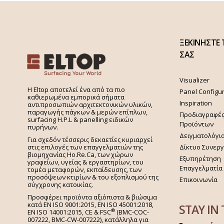
ΞΕΚΙΝΗΣΤΕ 
ΣΑΣ
Visualizer
H Eltop αποτελεί ένα από τα πιο
Panel Configu
καθιερωμένα εμπορικά σήματα
Inspiration
αντιπροσωπιών αρχιτεκτονικών υλικών,
παραγωγής πάγκων & μερών επίπλων,
Προδιαγραφέ
surfacing H.P.L & panelling ειδικών
Προϊόντων
πυρήνων.
Δειγματολόγι
Για σχεδόν τέσσερις δεκαετίες κυριαρχεί
στις επιλογές των επαγγελματιών της
Δίκτυο Συνερ
βιομηχανίας Ho.Re.Ca, των χώρων
Εξυπηρέτηση
γραφείων, υγείας & εργαστηρίων, του
Επαγγελματία
τομέα μεταφορών, εκπαίδευσης, των
προσόψεων κτιρίων & του εξοπλισμού της
Επικοινωνία
σύγχρονης κατοικίας.
Προσφέρει προϊόντα αξιόπιστα & βιώσιμα
κατά EN ISO 9001:2015, EN ISO 45001:2018,
STAY IN
®
EN ISO 14001:2015,
CE & FSC
(BMC-COC-
007222, BMC-CW-007222), κατάλληλα για