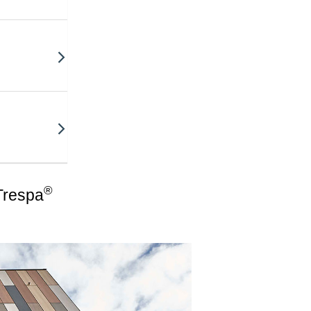
®
Trespa