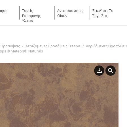
πηση
Τομείς
Αντιπροσωπίες
Ξεκινήστε Το
Εφαρμογής
Οίκων
Έργο Σας
Υλικών
 Προσόψεις
Αεριζόμενες Προσόψεις Trespa
Αεριζόμενες Προσόψεις
espa® Meteon® Naturals