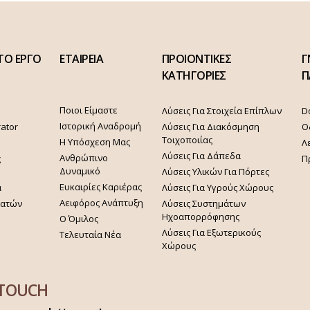
ΤΟ ΕΡΓΟ
ΕΤΑΙΡΕΙΑ
ΠΡΟΙΟΝΤΙΚΕΣ
Γ
ΚΑΤΗΓΟΡΙΕΣ
Π
Ποιοι Είμαστε
Λύσεις Για Στοιχεία Επίπλων
D
Ιστορική Αναδρομή
rator
Λύσεις Για Διακόσμηση
Ο
Τοιχοποιίας
Η Υπόσχεση Μας
Λ
Λύσεις Για Δάπεδα
Ανθρώπινο
ς
Π
Δυναμικό
Λύσεις Υλικών Για Πόρτες
Ευκαιρίες Καριέρας
α
Λύσεις Για Υγρούς Χώρους
Αειφόρος Ανάπτυξη
γατών
Λύσεις Συστημάτων
Ηχοαπορρόφησης
Ο Όμιλος
Λύσεις Για Εξωτερικούς
Τελευταία Νέα
Χώρους
 TOUCH