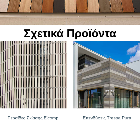
το χειμώνα και τη μετάδοσή της το καλοκαίρι.
ηση για οποιοδήποτε μέρος του κόσμου
ρά πιστοποιητικών σύμφωνα με τα αυστηρότερα Ευρωπαϊκά πρότυπ
Σχετικά Προϊόντα
Περσίδες Σκίασης Elcomp
Επενδύσεις Trespa Pura