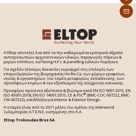
H Eltop αποτελεί ένα από τα πιο καθιερωμένα εμπορικά σήματα
αντιπροσωπιών αρχιτεκτονικών υλικών, παραγωγής πάγκων &
μερών επίπλων, surfacing H.P.L & panelling ειδικών πυρήνων.
Για σχεδόν τέσσερις δεκαετίες κυριαρχεί στις επιλογές των
επαγγελματιών της βιομηχανίας Ho.Re.Ca, των χώρων γραφείων,
υγείας & εργαστηρίων, του τομέα μεταφορών, εκπαίδευσης, των
προσόψεων κτιρίων & του εξοπλισμού της σύγχρονης κατοικίας.
Προσφέρει προϊόντα αξιόπιστα & βιώσιμα κατά EN ISO 9001:2015, EN
®
ISO 45001:2018, EN ISO 14001:2015,
CE & FSC
(BMC-COC-007222, BMC-
CW-007222), κατάλληλα για Interior & Exterior Design.
Η εταιρία είναι από το 2011 μέλος του ομίλου της Interwood
Ξυλεμπορίας Α.Τ.Ε.Ν.Ε, εισηγμένης στο Χ.A.
Eltop Trokoudes Bros SA