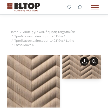
You are here:
Home
Λύσεις για διακόσμηση τοιχοποιίας
Τρισδιάστατα διακοσμητικά Πάνελ
Τρισδιάστατα διακοσμητικά Πάνελ Latho
Latho Move N