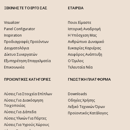
ΞΕΚΙΝΗΣΤΕ ΤΟ ΕΡΓΟ ΣΑΣ
ΕΤΑΙΡΕΙΑ
Visualizer
Ποιοι Είμαστε
Panel Configurator
Ιστορική Αναδρομή
Inspiration
Η Υπόσχεση Μας
Προδιαγραφές Προϊόντων
Ανθρώπινο Δυναμικό
Δειγματολόγια
Ευκαιρίες Καριέρας
Δίκτυο Συνεργατών
Αειφόρος Ανάπτυξη
Εξυπηρέτηση Επαγγελματία
Ο Όμιλος
Επικοινωνία
Τελευταία Νέα
ΠΡΟΙΟΝΤΙΚΕΣ ΚΑΤΗΓΟΡΙΕΣ
ΓΝΩΣΤΙΚΗ ΠΛΑΤΦΟΡΜΑ
Λύσεις Για Στοιχεία Επίπλων
Downloads
Λύσεις Για Διακόσμηση
Οδηγίες Χρήσης
Τοιχοποιίας
Λεξικό Τεχνικών Όρων
Λύσεις Για Δάπεδα
Προϊοντικός Κατάλογος
Λύσεις Υλικών Για Πόρτες
Λύσεις Για Υγρούς Χώρους