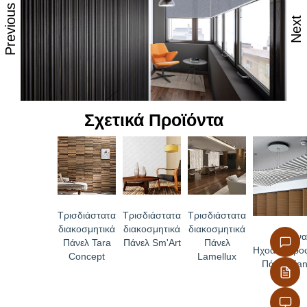
Previous
Διαστάσεις:
2440x1220mm
Next
Σχετικά Προϊόντα
Τρισδιάστατα
Τρισδιάστατα
Τρισδιάστατα
διακοσμητικά
διακοσμητικά
διακοσμητικά
Ξύλιν
Πάνελ Tara
Πάνελ Sm'Art
Πάνελ
Ηχοαπορροφ
Concept
Lamellux
Πάνελ Fan