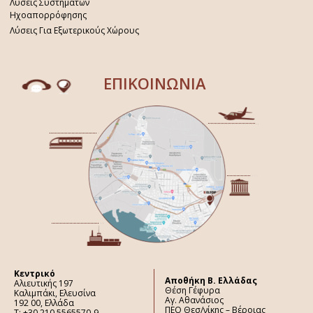
Λύσεις Συστημάτων
Ηχοαπορρόφησης
Λύσεις Για Εξωτερικούς Χώρους
ΕΠΙΚΟΙΝΩΝΙΑ
Κεντρικό
Aποθήκη Β. Ελλάδας
Αλιευτικής 197
Θέση Γέφυρα
Καλιμπάκι, Ελευσίνα
Αγ. Αθανάσιος
192 00, Ελλάδα
ΠΕΟ Θεσ/νίκης – Βέροιας
Τ: +30 210 5565570-9