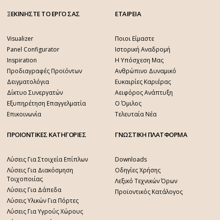
ΞΕΚΙΝΗΣΤΕ ΤΟ ΕΡΓΟ ΣΑΣ
ΕΤΑΙΡΕΙΑ
Visualizer
Ποιοι Είμαστε
Panel Configurator
Ιστορική Αναδρομή
Inspiration
Η Υπόσχεση Μας
Προδιαγραφές Προϊόντων
Ανθρώπινο Δυναμικό
Δειγματολόγια
Ευκαιρίες Καριέρας
Δίκτυο Συνεργατών
Αειφόρος Ανάπτυξη
Εξυπηρέτηση Επαγγελματία
Ο Όμιλος
Επικοινωνία
Τελευταία Νέα
ΠΡΟΙΟΝΤΙΚΕΣ ΚΑΤΗΓΟΡΙΕΣ
ΓΝΩΣΤΙΚΗ ΠΛΑΤΦΟΡΜΑ
Λύσεις Για Στοιχεία Επίπλων
Downloads
Λύσεις Για Διακόσμηση
Οδηγίες Χρήσης
Τοιχοποιίας
Λεξικό Τεχνικών Όρων
Λύσεις Για Δάπεδα
Προϊοντικός Κατάλογος
Λύσεις Υλικών Για Πόρτες
Λύσεις Για Υγρούς Χώρους