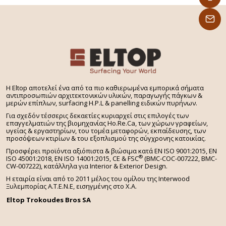
Rovere Termo
Πάχος:
4.5 mm
Διαστάσεις Φύλλου:
3100×1250 mm: Φλούδα ξύλου
3100×1240 mm: Υποστήριξη MDF
3040×1240 mm: Υποστήριξη πολλαπλών επιπέδων
H Eltop αποτελεί ένα από τα πιο καθιερωμένα εμπορικά σήματα
αντιπροσωπιών αρχιτεκτονικών υλικών, παραγωγής πάγκων &
μερών επίπλων, surfacing H.P.L & panelling ειδικών πυρήνων.
Για σχεδόν τέσσερις δεκαετίες κυριαρχεί στις επιλογές των
επαγγελματιών της βιομηχανίας Ho.Re.Ca, των χώρων γραφείων,
υγείας & εργαστηρίων, του τομέα μεταφορών, εκπαίδευσης, των
προσόψεων κτιρίων & του εξοπλισμού της σύγχρονης κατοικίας.
Προσφέρει προϊόντα αξιόπιστα & βιώσιμα κατά EN ISO 9001:2015, EN
®
ISO 45001:2018, EN ISO 14001:2015,
CE & FSC
(BMC-COC-007222, BMC-
CW-007222), κατάλληλα για Interior & Exterior Design.
Η εταιρία είναι από το 2011 μέλος του ομίλου της Interwood
Ξυλεμπορίας Α.Τ.Ε.Ν.Ε, εισηγμένης στο Χ.A.
Eltop Trokoudes Bros SA