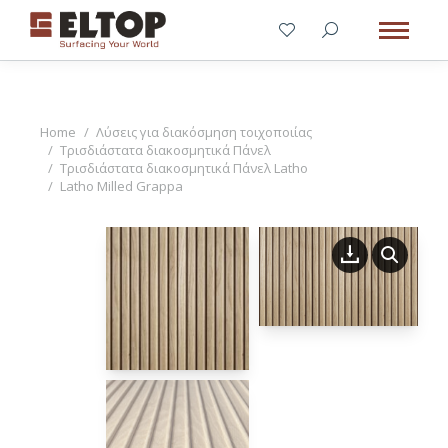
You are here:
Home
Λύσεις για διακόσμηση τοιχοποιίας
Τρισδιάστατα διακοσμητικά Πάνελ
Τρισδιάστατα διακοσμητικά Πάνελ Latho
Latho Milled Grappa