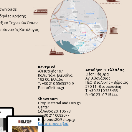
ownloads
δηγίες Χρήσης
εξικό Τεχνικών Όρων
ροϊοντικός Κατάλογος
Κεντρικό
Aποθήκη Β. Ελλάδας
Αλιευτικής 197
Θέση Γέφυρα
Καλιμπάκι, Ελευσίνα
Αγ. Αθανάσιος
192 00, Ελλάδα
ΠΕΟ Θεσ/νίκης – Βέροιας
Τ: +30 210 5565570-9
570 11, Θεσσαλονίκη
E: info@eltop.gr
Τ: +30 2310 753453
F: +30 2310 715444
Showroom
Eltop Material and Design
Center
Σόλωνος 20, 106 73
Τ: +30 2110083077
E: solonos20@eltop.gr
Κλείστε ραντεβού