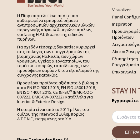
Visualizer
H Eltop αποτελεί ένα από τα πιο
Panel Configu
καθιερωμένα εμπορικά σήματα
Inspiration
αντιπροσωπιών αρχιτεκτονικών υλικών,
παραγωγής πάγκων & μερών επίπλων,
Προδιαγραφέ
surfacing H.P.L & panelling ειδικών
Προϊόντων
πυρήνων.
Δειγματολόγι
Για σχεδόν τέσσερις δεκαετίες κυριαρχεί
στις επιλογές των επαγγελματιών της
Δίκτυο Συνερ
βιομηχανίας Ho.Re.Ca, των χώρων
Εξυπηρέτηση
γραφείων, υγείας & εργαστηρίων, του
Επαγγελματία
τομέα μεταφορών, εκπαίδευσης, των
προσόψεων κτιρίων & του εξοπλισμού της
Επικοινωνία
σύγχρονης κατοικίας.
Προσφέρει προϊόντα αξιόπιστα & βιώσιμα
κατά EN ISO 9001:2015, EN ISO 45001:2018,
STAY IN
®
EN ISO 14001:2015,
CE & FSC
(BMC-COC-
007222, BMC-CW-007222), κατάλληλα για
Εγγραφείτε 
Interior & Exterior Design.
Η εταιρία είναι από το 2011 μέλος του
ομίλου της Interwood Ξυλεμπορίας
Α.Τ.Ε.Ν.Ε, εισηγμένης στο Χ.A.
Eltop Trokoudes Bros SA