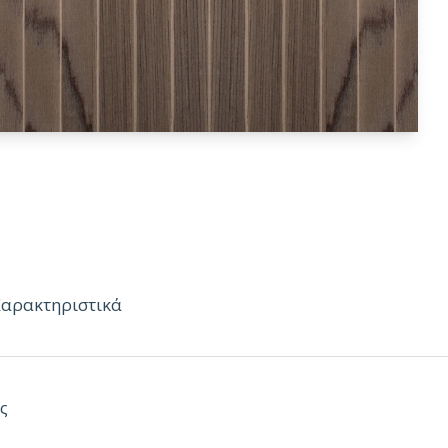
Χαρακτηριστικά
 Εύκαμπτα Φύλλα από Μασίφ Ξύλο
ς