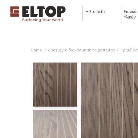
Η Εταιρεία
Επισκό
Υλικών
You are here:
Home
Λύσεις για διακόσμηση τοιχοποιίας
Τρισδιάσ