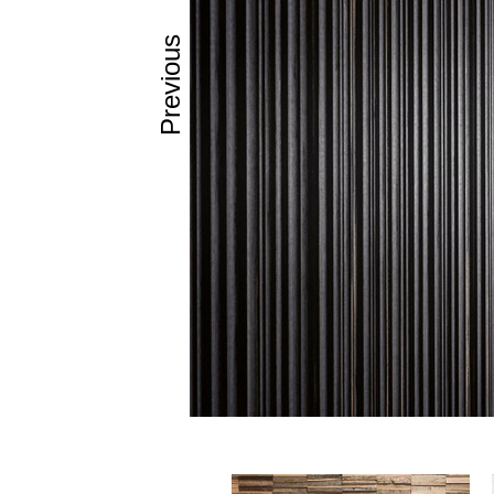
Ebony
Previous
Black
Beige
Walnut
Oak
Grey
Wengue
Rovere
Rovere Te
Πάχος:
4.
Διαστάσει
3100×1250
3100×1240
3040×1240