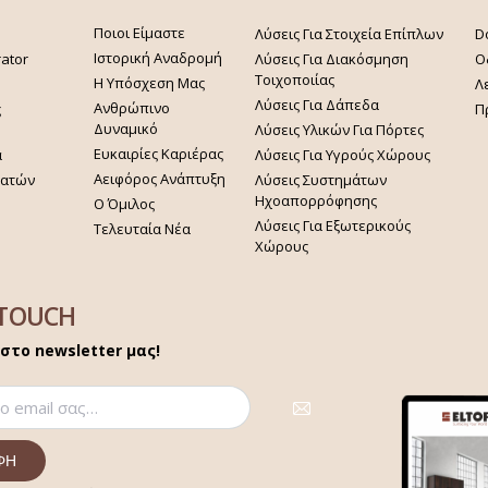
Ποιοι Είμαστε
Λύσεις Για Στοιχεία Επίπλων
D
Ιστορική Αναδρομή
rator
Λύσεις Για Διακόσμηση
Ο
Τοιχοποιίας
Η Υπόσχεση Μας
Λ
Λύσεις Για Δάπεδα
Ανθρώπινο
ς
Π
Δυναμικό
Λύσεις Υλικών Για Πόρτες
Ευκαιρίες Καριέρας
α
Λύσεις Για Υγρούς Χώρους
Αειφόρος Ανάπτυξη
γατών
Λύσεις Συστημάτων
Ηχοαπορρόφησης
Ο Όμιλος
Λύσεις Για Εξωτερικούς
Τελευταία Νέα
Χώρους
 TOUCH
στο newsletter μας!