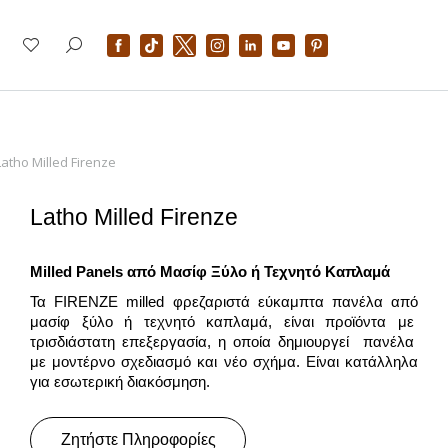
Latho Milled Firenze
Latho Milled Firenze
Milled
Panels
από Μασίφ Ξύλο ή Τεχνητό Καπλαμά
Τα FIRENZE milled φρεζαριστά εύκαμπτα πανέλα από
μασίφ ξύλο ή τεχνητό καπλαμά, είναι προϊόντα με
τρισδιάστατη επεξεργασία, η οποία δημιουργεί πανέλα
με μοντέρνο σχεδιασμό και νέο σχήμα. Είναι κατάλληλα
για εσωτερική διακόσμηση.
Ζητήστε Πληροφορίες