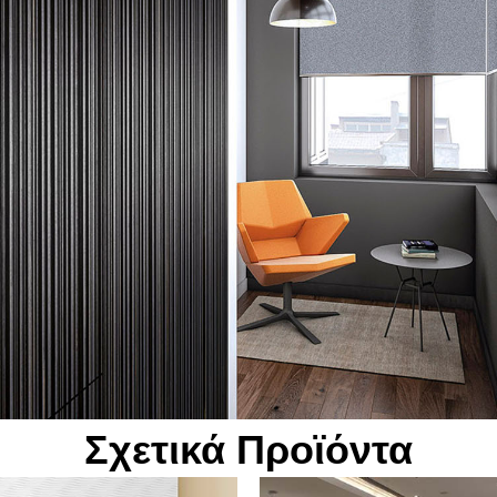
rmo
5 mm
ς Φύλλου:
 mm: Φλούδα ξύλου
 mm: Υποστήριξη MDF
 mm: Υποστήριξη πολλαπλών επιπέδων
Σχετικά Προϊόντα