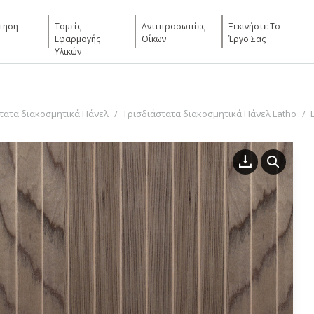
πηση
Τομείς
Αντιπροσωπίες
Ξεκινήστε Το
Εφαρμογής
Οίκων
Έργο Σας
Υλικών
τατα διακοσμητικά Πάνελ
Τρισδιάστατα διακοσμητικά Πάνελ Latho