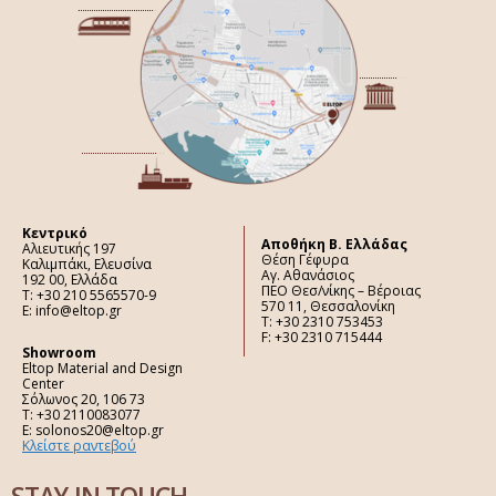
Κεντρικό
Aποθήκη Β. Ελλάδας
Αλιευτικής 197
Θέση Γέφυρα
Καλιμπάκι, Ελευσίνα
Αγ. Αθανάσιος
192 00, Ελλάδα
ΠΕΟ Θεσ/νίκης – Βέροιας
Τ: +30 210 5565570-9
570 11, Θεσσαλονίκη
E: info@eltop.gr
Τ: +30 2310 753453
F: +30 2310 715444
Showroom
Eltop Material and Design
Center
Σόλωνος 20, 106 73
Τ: +30 2110083077
E: solonos20@eltop.gr
Κλείστε ραντεβού
STAY IN TOUCH