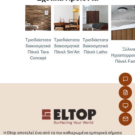
Τρισδιάστατα
Τρισδιάστατα
Τρισδιάστατα
διακοσμητικά
διακοσμητικά
διακοσμητικά
Ξύλιν
Πάνελ Tara
Πάνελ Sm'Art
Πάνελ Latho
Ηχοαπορροφ
Concept
Πάνελ Fan
H Eltop αποτελεί ένα από τα πιο καθιερωμένα εμπορικά σήματα