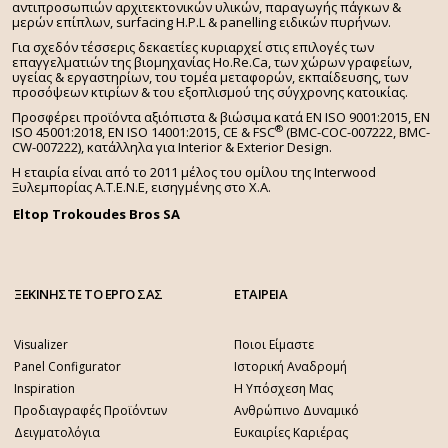
αντιπροσωπιών αρχιτεκτονικών υλικών, παραγωγής πάγκων &
μερών επίπλων, surfacing H.P.L & panelling ειδικών πυρήνων.
Για σχεδόν τέσσερις δεκαετίες κυριαρχεί στις επιλογές των
επαγγελματιών της βιομηχανίας Ho.Re.Ca, των χώρων γραφείων,
υγείας & εργαστηρίων, του τομέα μεταφορών, εκπαίδευσης, των
προσόψεων κτιρίων & του εξοπλισμού της σύγχρονης κατοικίας.
Προσφέρει προϊόντα αξιόπιστα & βιώσιμα κατά EN ISO 9001:2015, EN
®
ISO 45001:2018, EN ISO 14001:2015,
CE & FSC
(BMC-COC-007222, BMC-
CW-007222), κατάλληλα για Interior & Exterior Design.
Η εταιρία είναι από το 2011 μέλος του ομίλου της Interwood
Ξυλεμπορίας Α.Τ.Ε.Ν.Ε, εισηγμένης στο Χ.A.
Eltop Trokoudes Bros SA
ΞΕΚΙΝΗΣΤΕ ΤΟ ΕΡΓΟ ΣΑΣ
ΕΤΑΙΡΕΙΑ
Visualizer
Ποιοι Είμαστε
Panel Configurator
Ιστορική Αναδρομή
Inspiration
Η Υπόσχεση Μας
Προδιαγραφές Προϊόντων
Ανθρώπινο Δυναμικό
Δειγματολόγια
Ευκαιρίες Καριέρας