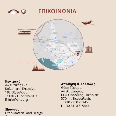
ΕΠΙΚΟΙΝΩΝΙΑ
Κεντρικό
Aποθήκη Β. Ελλάδας
Αλιευτικής 197
Θέση Γέφυρα
Καλιμπάκι, Ελευσίνα
Αγ. Αθανάσιος
192 00, Ελλάδα
ΠΕΟ Θεσ/νίκης – Βέροιας
Τ: +30 210 5565570-9
570 11, Θεσσαλονίκη
E: info@eltop.gr
Τ: +30 2310 753453
F: +30 2310 715444
Showroom
Eltop Material and Design