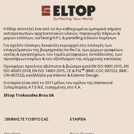
H Eltop αποτελεί ένα από τα πιο καθιερωμένα εμπορικά σήματα
αντιπροσωπιών αρχιτεκτονικών υλικών, παραγωγής πάγκων &
μερών επίπλων, surfacing H.P.L & panelling ειδικών πυρήνων.
Για σχεδόν τέσσερις δεκαετίες κυριαρχεί στις επιλογές των
επαγγελματιών της βιομηχανίας Ho.Re.Ca, των χώρων γραφείων,
υγείας & εργαστηρίων, του τομέα μεταφορών, εκπαίδευσης, των
προσόψεων κτιρίων & του εξοπλισμού της σύγχρονης κατοικίας.
Προσφέρει προϊόντα αξιόπιστα & βιώσιμα κατά EN ISO 9001:2015, EN
®
ISO 45001:2018, EN ISO 14001:2015,
CE & FSC
(BMC-COC-007222, BMC-
CW-007222), κατάλληλα για Interior & Exterior Design.
Η εταιρία είναι από το 2011 μέλος του ομίλου της Interwood
Ξυλεμπορίας Α.Τ.Ε.Ν.Ε, εισηγμένης στο Χ.A.
Eltop Trokoudes Bros SA
ΞΕΚΙΝΗΣΤΕ ΤΟ ΕΡΓΟ ΣΑΣ
ΕΤΑΙΡΕΙΑ