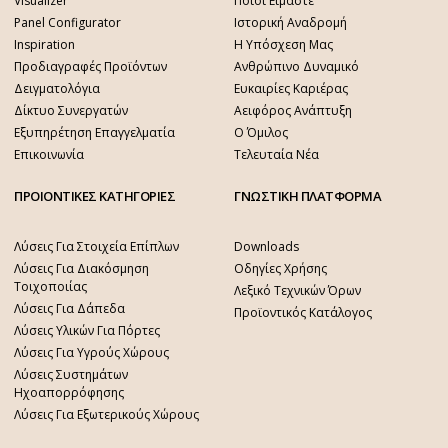
Visualizer
Ποιοι Είμαστε
Panel Configurator
Ιστορική Αναδρομή
Inspiration
Η Υπόσχεση Μας
Προδιαγραφές Προϊόντων
Ανθρώπινο Δυναμικό
Δειγματολόγια
Ευκαιρίες Καριέρας
Δίκτυο Συνεργατών
Αειφόρος Ανάπτυξη
Εξυπηρέτηση Επαγγελματία
Ο Όμιλος
Επικοινωνία
Τελευταία Νέα
ΠΡΟΙΟΝΤΙΚΕΣ ΚΑΤΗΓΟΡΙΕΣ
ΓΝΩΣΤΙΚΗ ΠΛΑΤΦΟΡΜΑ
Λύσεις Για Στοιχεία Επίπλων
Downloads
Λύσεις Για Διακόσμηση
Οδηγίες Χρήσης
Τοιχοποιίας
Λεξικό Τεχνικών Όρων
Λύσεις Για Δάπεδα
Προϊοντικός Κατάλογος
Λύσεις Υλικών Για Πόρτες
Λύσεις Για Υγρούς Χώρους
Λύσεις Συστημάτων
Ηχοαπορρόφησης
Λύσεις Για Εξωτερικούς Χώρους