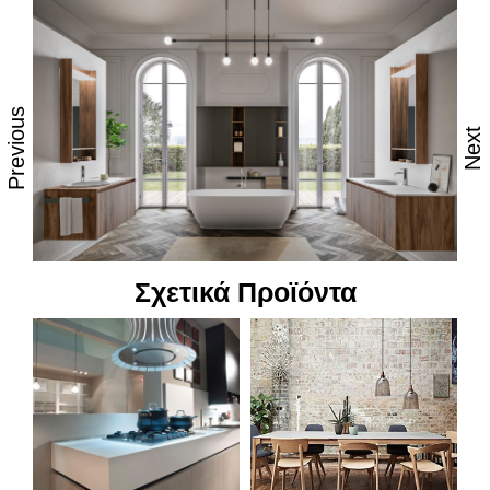
Κούρβα:
ίσιο σόκορο
Πυρήνας:
νοβοπάν P2
Previous
Next
Ιδιότητες:
– Ισχυρές αντοχές στη καθημερινή φθορά από τριβή,
κρούση & χάραξη
– Δυνατότητα εύκολου καθημερινού καθαρισμού με
όλες τις οικιακές χημικές ουσίες
Σχετικά Προϊόντα
– Επιφάνεια απόλυτα υγιεινή
– Υψηλή αντοχή στον αποχρωματισμό
– Φινιτούρες νέας τεχνολογίας που ακολουθούν τα
νερά του ξύλου.
– Ανθεκτικά στη θερμότητα και τον ατμό
– Εύκολη μεταφορά και τοποθέτηση