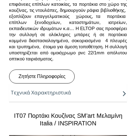
επιφάνειες επίπλων κατοικίας, τα πορτάκια στο χώρο της
κουζίνας, τις ντουλάπες, δημιουργούν ράφια βιβλιοθήκης,
εξοπλίζουν επαγγελματικούς χώρους, τα πορτάκια
επίπλων ξενοδοχείων, καταστημάτων, ιατρείων,
εκπαιδευτικών ιδρυμάτων κ.α… Η ELTOP σας προσφέρει
την συλλογή σε ολόκληρες μπάρες ή σε πορτάκια
κομμένα διαστασιολογημένα, σοκοριασμένα 4 πλευρές
και τρυπημένα, έτοιμα για άμεση τοποθέτηση. Η συλλογή
υποστηρίζεται από ομοιόχρωμο pvc 22/1mm απόλυτου
οπτικού ταιριάσματος.
Ζητήστε Πληροφορίες
Τεχνικά Χαρακτηριστικά
Πάχη:
8, 18, 25mm
IT07 Πορτάκι Κουζίνας SM’art Μελαμίνη
Μήκος:
3.05m
Italia / INSPIRATION
Πλάτη:
2.07m