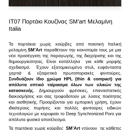
IT07 Πορτάκι Κουζίνας SM’art Μελαμίνη
Italia
Τα πορτάκια χωρίς κούρβες από ποιοτική Ιταλική
μελαμίνη
SM
’
Art
παραθέτουν την καινοτομία τους με μια
νέα προσέγγιση της παραγωγής, της διαχείρισης και της
δημιουργικότητας. Είναι κατάλληλα για κάθε μορφής
σχεδιασμό. Έχουν εξατομικευμένο στυλ, ευφάνταστα
χαρτιά & εξαιρετικά πρωτοποριακές φινιτούρες.
Συνδυάζουν ίδιο χρώμα
HPL
(thin & compact) για
απόλυτα οπτικό ταίριασμα όλων των υλικών της
κατασκευής.
Δημιουργούν φρέσκιες, επαναστατικές
διακοσμήσεις και σας τροφοδοτούν με λύσεις ποιότητας
και αισθητικής. Προορίζονται για εμπορική χρήση, έχουν
ιδιαίτερους πυρήνες και πολλές φινιτούρες ειδικών
τεχνολογιών με κορυφαίο το Deep Synchronized Poro για
απόλυτα φυσικό αποτέλεσμα.
Τα πορτάκια χωρίς κούρβες
SM’Art
ντύνουν τις κάθετες