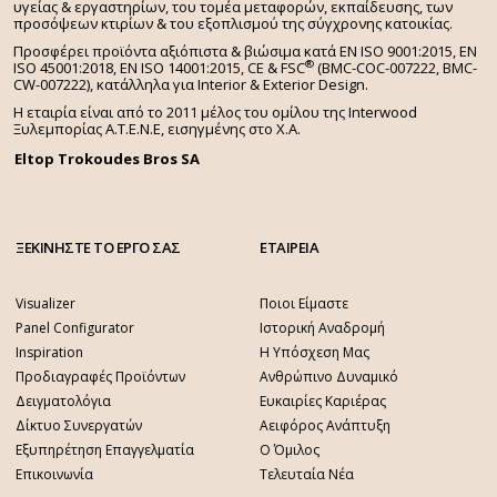
υγείας & εργαστηρίων, του τομέα μεταφορών, εκπαίδευσης, των
προσόψεων κτιρίων & του εξοπλισμού της σύγχρονης κατοικίας.
Προσφέρει προϊόντα αξιόπιστα & βιώσιμα κατά EN ISO 9001:2015, EN
®
ISO 45001:2018, EN ISO 14001:2015,
CE & FSC
(BMC-COC-007222, BMC-
CW-007222), κατάλληλα για Interior & Exterior Design.
Η εταιρία είναι από το 2011 μέλος του ομίλου της Interwood
Ξυλεμπορίας Α.Τ.Ε.Ν.Ε, εισηγμένης στο Χ.A.
Eltop Trokoudes Bros SA
ΞΕΚΙΝΗΣΤΕ ΤΟ ΕΡΓΟ ΣΑΣ
ΕΤΑΙΡΕΙΑ
Visualizer
Ποιοι Είμαστε
Panel Configurator
Ιστορική Αναδρομή
Inspiration
Η Υπόσχεση Μας
Προδιαγραφές Προϊόντων
Ανθρώπινο Δυναμικό
Δειγματολόγια
Ευκαιρίες Καριέρας
Δίκτυο Συνεργατών
Αειφόρος Ανάπτυξη
Εξυπηρέτηση Επαγγελματία
Ο Όμιλος
Επικοινωνία
Τελευταία Νέα