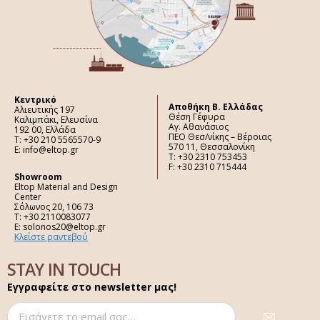
Κεντρικό
Aποθήκη Β. Ελλάδας
Αλιευτικής 197
Θέση Γέφυρα
Καλιμπάκι, Ελευσίνα
Αγ. Αθανάσιος
192 00, Ελλάδα
ΠΕΟ Θεσ/νίκης – Βέροιας
Τ: +30 210 5565570-9
570 11, Θεσσαλονίκη
E: info@eltop.gr
Τ: +30 2310 753453
F: +30 2310 715444
Showroom
Eltop Material and Design
Center
Σόλωνος 20, 106 73
Τ: +30 2110083077
E: solonos20@eltop.gr
Κλείστε ραντεβού
STAY IN TOUCH
Εγγραφείτε στο newsletter μας!