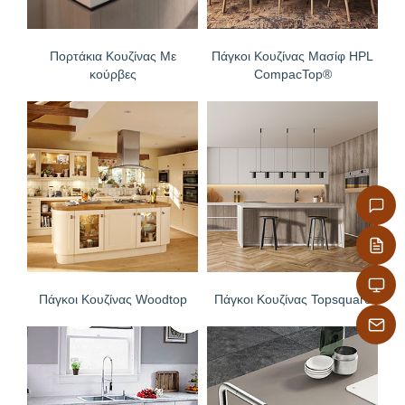
Πορτάκια Κουζίνας Με
Πάγκοι Κουζίνας Μασίφ HPL
κούρβες
CompacTop®
Πάγκοι Κουζίνας Woodtop
Πάγκοι Κουζίνας Topsquare