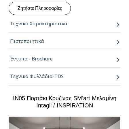
Ζητήστε Πληροφορίες
Τεχνικά Χαρακτηριστικά
Πάχη:
8, 19, 25mm
Πιστοποιητικά
Μήκος:
3.05m
Έντυπα - Brochure
Πλάτη:
2.07m
Κούρβα:
ίσιο σόκορο
Τεχνικά Φυλλάδια-TDS
Πυρήνας:
νοβοπάν P2
IN05 Πορτάκι Κουζίνας SM’art Μελαμίνη
Ιδιότητες:
Intagli / INSPIRATION
– Υψηλή αισθητική, υφή και αφή
– Ισχυρές αντοχές στη καθημερινή φθορά από τριβή,
κρούση & χάραξη