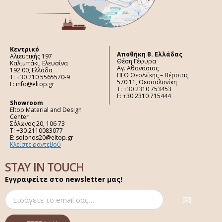
Κεντρικό
Aποθήκη Β. Ελλάδας
Αλιευτικής 197
Θέση Γέφυρα
Καλιμπάκι, Ελευσίνα
Αγ. Αθανάσιος
192 00, Ελλάδα
ΠΕΟ Θεσ/νίκης – Βέροιας
Τ: +30 210 5565570-9
570 11, Θεσσαλονίκη
E: info@eltop.gr
Τ: +30 2310 753453
F: +30 2310 715444
Showroom
Eltop Material and Design
Center
Σόλωνος 20, 106 73
Τ: +30 2110083077
E: solonos20@eltop.gr
Κλείστε ραντεβού
STAY IN TOUCH
Εγγραφείτε στο newsletter μας!