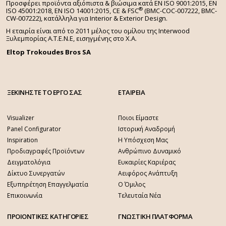
Προσφέρει προϊόντα αξιόπιστα & βιώσιμα κατά EN ISO 9001:2015, EN
®
ISO 45001:2018, EN ISO 14001:2015,
CE & FSC
(BMC-COC-007222, BMC-
CW-007222), κατάλληλα για Interior & Exterior Design.
Η εταιρία είναι από το 2011 μέλος του ομίλου της Interwood
Ξυλεμπορίας Α.Τ.Ε.Ν.Ε, εισηγμένης στο Χ.A.
Eltop Trokoudes Bros SA
ΞΕΚΙΝΗΣΤΕ ΤΟ ΕΡΓΟ ΣΑΣ
ΕΤΑΙΡΕΙΑ
Visualizer
Ποιοι Είμαστε
Panel Configurator
Ιστορική Αναδρομή
Inspiration
Η Υπόσχεση Μας
Προδιαγραφές Προϊόντων
Ανθρώπινο Δυναμικό
Δειγματολόγια
Ευκαιρίες Καριέρας
Δίκτυο Συνεργατών
Αειφόρος Ανάπτυξη
Εξυπηρέτηση Επαγγελματία
Ο Όμιλος
Επικοινωνία
Τελευταία Νέα
ΠΡΟΙΟΝΤΙΚΕΣ ΚΑΤΗΓΟΡΙΕΣ
ΓΝΩΣΤΙΚΗ ΠΛΑΤΦΟΡΜΑ