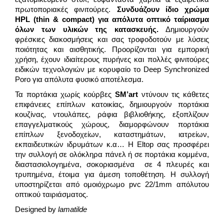
πρωτοποριακές φινιτούρες.
Συνδυάζουν ίδιο χρώμα
HPL
(thin & compact) για απόλυτα οπτικό ταίριασμα
όλων των υλικών της κατασκευής.
Δημιουργούν
φρέσκιες διακοσμήσεις και σας τροφοδοτούν με λύσεις
ποιότητας και αισθητικής. Προορίζονται για εμπορική
χρήση, έχουν ιδιαίτερους πυρήνες και πολλές φινιτούρες
ειδικών τεχνολογιών με κορυφαίο το Deep Synchronized
Poro για απόλυτα φυσικό αποτέλεσμα.
Τα πορτάκια χωρίς κούρβες
SM’art
ντύνουν τις κάθετες
επιφάνειες επίπλων κατοικίας, δημιουργούν πορτάκια
κουζίνας, ντουλάπες, ράφια βιβλιοθήκης, εξοπλίζουν
επαγγελματικούς χώρους, διαμορφώνουν πορτάκια
επίπλων ξενοδοχείων, καταστημάτων, ιατρείων,
εκπαιδευτικών ιδρυμάτων κ.α… Η Eltop σας προσφέρει
την συλλογή σε ολόκληρα πάνελ ή σε πορτάκια κομμένα,
διαστασιολογημένα, σοκοριασμένα σε 4 πλευρές και
τρυπημένα, έτοιμα για άμεση τοποθέτηση. Η συλλογή
υποστηρίζεται από ομοιόχρωμο pvc 22/1mm απόλυτου
οπτικού ταιριάσματος.
Designed by
lamatilde