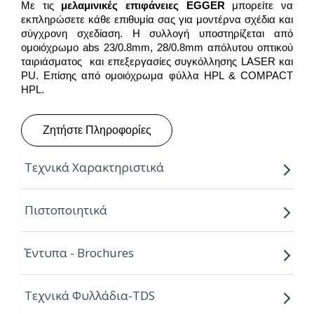
Με τις
μελαμινικές επιφάνειες
EGGER
μπορείτε να
εκπληρώσετε κάθε επιθυμία σας για μοντέρνα σχέδια και
σύγχρονη σχεδίαση. Η συλλογή υποστηρίζεται από
ομοιόχρωμο abs 23/0.8mm, 28/0.8mm απόλυτου οπτικού
ταιριάσματος και επεξεργασίες συγκόλλησης LASER και
PU. Επίσης από ομοιόχρωμα φύλλα HPL & COMPACT
HPL.
Ζητήστε Πληροφορίες
Τεχνικά Χαρακτηριστικά
Παραγόμενο μήκος:
2.80m
Πιστοποιητικά
Παραγόμενο πλάτος:
2.07m
Έντυπα - Brochures
Πάχος:
8,16,18,25mm
Κούρβα:
ίσιο σόκορο
Τεχνικά Φυλλάδια-TDS
Πυρήνας:
Εurospan P2