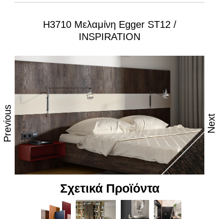
H3710 Μελαμίνη Egger ST12 /
Ιδιότητες:
INSPIRATION
– Εξαιρετική επιφάνεια, αναβαθμισμένες φινιτούρες
– Ανθεκτικότητα στη θερμότητα και τον ατμό
– Υψηλές αντοχές στη καθημερινή φθορά από τριβή,
κρούση & χάραξη
Previous
– Δυνατότητα εύκολου καθημερινού καθαρισμού
Next
– Επιφάνεια απόλυτα υγιεινή
– Υψηλή αντοχή στον αποχρωματισμό και το
θάμπωμα
– Υψηλή αντοχή στα χημικά
Σχετικά Προϊόντα
– Υψηλή αισθητική, υφή και αφή