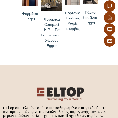
Πάγκοι
Πορτάκια
Φορμάικα
Κουζίνας
Κουζίνας
Egger
Φορμάικα
Egger
Χωρίς
Compact
κούρβες
H.P.L. Για
Εσωτερικούς
Χώρους
Egger
H Eltop αποτελεί ένα από τα πιο καθιερωμένα εμπορικά σήματα
αντιπροσωπιών αρχιτεκτονικών υλικών, παραγωγής πάγκων &
μερών επίπλων, surfacing H.P.L & panelling ειδικών πυρήνων.