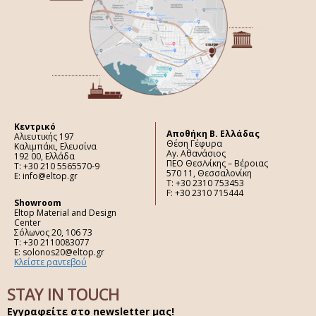
Κεντρικό
Aποθήκη Β. Ελλάδας
Αλιευτικής 197
Θέση Γέφυρα
Καλιμπάκι, Ελευσίνα
Αγ. Αθανάσιος
192 00, Ελλάδα
ΠΕΟ Θεσ/νίκης – Βέροιας
Τ: +30 210 5565570-9
570 11, Θεσσαλονίκη
E: info@eltop.gr
Τ: +30 2310 753453
F: +30 2310 715444
Showroom
Eltop Material and Design
Center
Σόλωνος 20, 106 73
Τ: +30 2110083077
E: solonos20@eltop.gr
Κλείστε ραντεβού
STAY IN TOUCH
Εγγραφείτε στο newsletter μας!