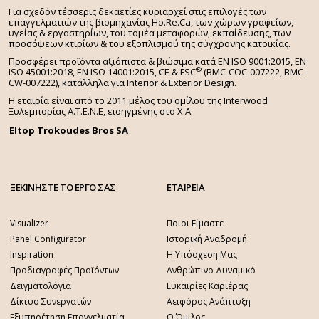
Για σχεδόν τέσσερις δεκαετίες κυριαρχεί στις επιλογές των
επαγγελματιών της βιομηχανίας Ho.Re.Ca, των χώρων γραφείων,
υγείας & εργαστηρίων, του τομέα μεταφορών, εκπαίδευσης, των
προσόψεων κτιρίων & του εξοπλισμού της σύγχρονης κατοικίας.
Προσφέρει προϊόντα αξιόπιστα & βιώσιμα κατά EN ISO 9001:2015, EN
®
ISO 45001:2018, EN ISO 14001:2015,
CE & FSC
(BMC-COC-007222, BMC-
CW-007222), κατάλληλα για Interior & Exterior Design.
Η εταιρία είναι από το 2011 μέλος του ομίλου της Interwood
Ξυλεμπορίας Α.Τ.Ε.Ν.Ε, εισηγμένης στο Χ.A.
Eltop Trokoudes Bros SA
ΞΕΚΙΝΗΣΤΕ ΤΟ ΕΡΓΟ ΣΑΣ
ΕΤΑΙΡΕΙΑ
Visualizer
Ποιοι Είμαστε
Panel Configurator
Ιστορική Αναδρομή
Inspiration
Η Υπόσχεση Μας
Προδιαγραφές Προϊόντων
Ανθρώπινο Δυναμικό
Δειγματολόγια
Ευκαιρίες Καριέρας
Δίκτυο Συνεργατών
Αειφόρος Ανάπτυξη
Εξυπηρέτηση Επαγγελματία
Ο Όμιλος