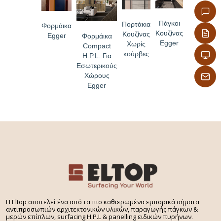
Πάγκοι
Πορτάκια
Φορμάικα
Κουζίνας
Κουζίνας
Egger
Φορμάικα
Egger
Χωρίς
Compact
κούρβες
H.P.L. Για
Εσωτερικούς
Χώρους
Egger
H Eltop αποτελεί ένα από τα πιο καθιερωμένα εμπορικά σήματα
αντιπροσωπιών αρχιτεκτονικών υλικών, παραγωγής πάγκων &
μερών επίπλων, surfacing H.P.L & panelling ειδικών πυρήνων.