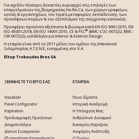
Για σχεδόν τέσσερις δεκαετίες κυριαρχεί στις επιλογές των
επαγγελματιών της βιομηχανίας Ho.Re.Ca, των χώρων γραφείων,
υγείας & εργαστηρίων, του τομέα μεταφορών, εκπαίδευσης, των
προσόψεων κτιρίων & του εξοπλισμού της σύγχρονης κατοικίας.
Προσφέρει προϊόντα αξιόπιστα & βιώσιμα κατά EN ISO 9001:2015, EN
®
ISO 45001:2018, EN ISO 14001:2015,
CE & FSC
(BMC-COC-007222, BMC-
CW-007222), κατάλληλα για Interior & Exterior Design.
Η εταιρία είναι από το 2011 μέλος του ομίλου της Interwood
Ξυλεμπορίας Α.Τ.Ε.Ν.Ε, εισηγμένης στο Χ.A.
Eltop Trokoudes Bros SA
ΞΕΚΙΝΗΣΤΕ ΤΟ ΕΡΓΟ ΣΑΣ
ΕΤΑΙΡΕΙΑ
Visualizer
Ποιοι Είμαστε
Panel Configurator
Ιστορική Αναδρομή
Inspiration
Η Υπόσχεση Μας
Προδιαγραφές Προϊόντων
Ανθρώπινο Δυναμικό
Δειγματολόγια
Ευκαιρίες Καριέρας
Δίκτυο Συνεργατών
Αειφόρος Ανάπτυξη
Εξυπηρέτηση Επαγγελματία
Ο Όμιλος