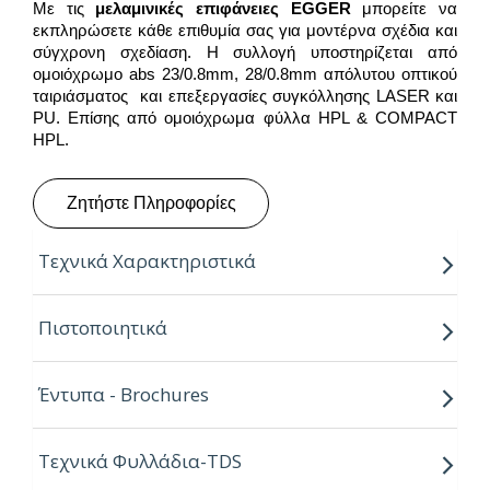
Με τις
μελαμινικές επιφάνειες
EGGER
μπορείτε να
εκπληρώσετε κάθε επιθυμία σας για μοντέρνα σχέδια και
σύγχρονη σχεδίαση. Η συλλογή υποστηρίζεται από
ομοιόχρωμο abs 23/0.8mm, 28/0.8mm απόλυτου οπτικού
ταιριάσματος και επεξεργασίες συγκόλλησης LASER και
PU. Επίσης από ομοιόχρωμα φύλλα HPL & COMPACT
HPL.
Ζητήστε Πληροφορίες
Τεχνικά Χαρακτηριστικά
Παραγόμενο μήκος:
2.80m
Πιστοποιητικά
Παραγόμενο πλάτος:
2.07m
Έντυπα - Brochures
Πάχος:
8,16,18,25mm
Κούρβα:
ίσιο σόκορο
Τεχνικά Φυλλάδια-TDS
Πυρήνας:
Εurospan P2