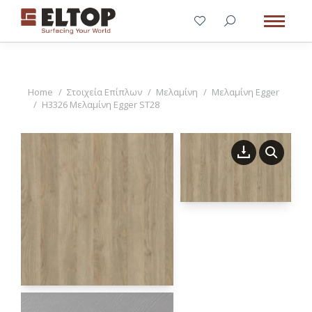
You are here:
Home
Στοιχεία Επίπλων
Μελαμίνη
Μελαμίνη Egger
H3326 Μελαμίνη Egger ST28