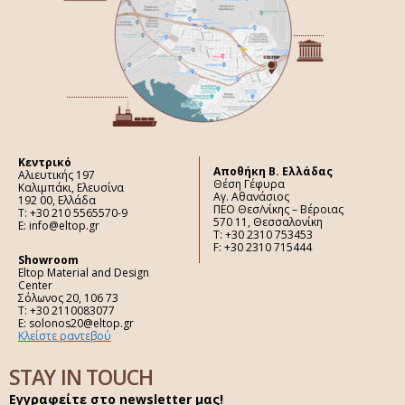
Κεντρικό
Aποθήκη Β. Ελλάδας
Αλιευτικής 197
Θέση Γέφυρα
Καλιμπάκι, Ελευσίνα
Αγ. Αθανάσιος
192 00, Ελλάδα
ΠΕΟ Θεσ/νίκης – Βέροιας
Τ: +30 210 5565570-9
570 11, Θεσσαλονίκη
E: info@eltop.gr
Τ: +30 2310 753453
F: +30 2310 715444
Showroom
Eltop Material and Design
Center
Σόλωνος 20, 106 73
Τ: +30 2110083077
E: solonos20@eltop.gr
Κλείστε ραντεβού
STAY IN TOUCH
Εγγραφείτε στο newsletter μας!