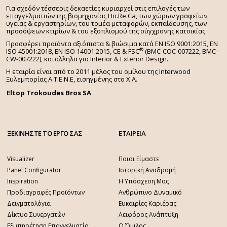
Για σχεδόν τέσσερις δεκαετίες κυριαρχεί στις επιλογές των
επαγγελματιών της βιομηχανίας Ho.Re.Ca, των χώρων γραφείων,
υγείας & εργαστηρίων, του τομέα μεταφορών, εκπαίδευσης, των
προσόψεων κτιρίων & του εξοπλισμού της σύγχρονης κατοικίας.
Προσφέρει προϊόντα αξιόπιστα & βιώσιμα κατά EN ISO 9001:2015, EN
®
ISO 45001:2018, EN ISO 14001:2015,
CE & FSC
(BMC-COC-007222, BMC-
CW-007222), κατάλληλα για Interior & Exterior Design.
Η εταιρία είναι από το 2011 μέλος του ομίλου της Interwood
Ξυλεμπορίας Α.Τ.Ε.Ν.Ε, εισηγμένης στο Χ.A.
Eltop Trokoudes Bros SA
ΞΕΚΙΝΗΣΤΕ ΤΟ ΕΡΓΟ ΣΑΣ
ΕΤΑΙΡΕΙΑ
Visualizer
Ποιοι Είμαστε
Panel Configurator
Ιστορική Αναδρομή
Inspiration
Η Υπόσχεση Μας
Προδιαγραφές Προϊόντων
Ανθρώπινο Δυναμικό
Δειγματολόγια
Ευκαιρίες Καριέρας
Δίκτυο Συνεργατών
Αειφόρος Ανάπτυξη
Εξυπηρέτηση Επαγγελματία
Ο Όμιλος