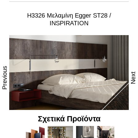
H3326 Μελαμίνη Egger ST28 /
Ιδιότητες:
INSPIRATION
– Εξαιρετική επιφάνεια, αναβαθμισμένες φινιτούρες
– Ανθεκτικότητα στη θερμότητα και τον ατμό
– Υψηλές αντοχές στη καθημερινή φθορά από τριβή,
κρούση & χάραξη
Previous
– Δυνατότητα εύκολου καθημερινού καθαρισμού
Next
– Επιφάνεια απόλυτα υγιεινή
– Υψηλή αντοχή στον αποχρωματισμό και το
θάμπωμα
– Υψηλή αντοχή στα χημικά
Σχετικά Προϊόντα
– Υψηλή αισθητική, υφή και αφή