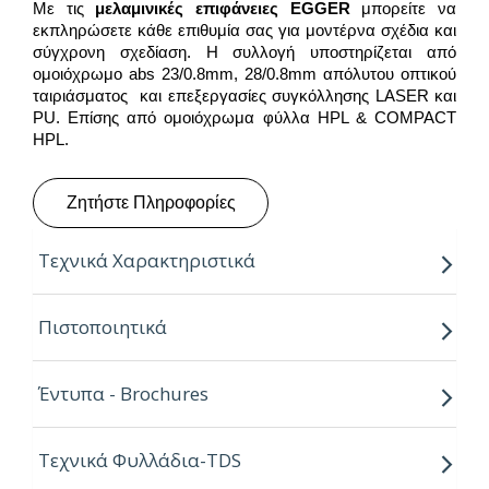
Με τις
μελαμινικές επιφάνειες
EGGER
μπορείτε να
εκπληρώσετε κάθε επιθυμία σας για μοντέρνα σχέδια και
σύγχρονη σχεδίαση. Η συλλογή υποστηρίζεται από
ομοιόχρωμο abs 23/0.8mm, 28/0.8mm απόλυτου οπτικού
ταιριάσματος και επεξεργασίες συγκόλλησης LASER και
PU. Επίσης από ομοιόχρωμα φύλλα HPL & COMPACT
HPL.
Ζητήστε Πληροφορίες
Τεχνικά Χαρακτηριστικά
Παραγόμενο μήκος:
2.80m
Πιστοποιητικά
Παραγόμενο πλάτος:
2.07m
Έντυπα - Brochures
Πάχος:
8,16,18,25mm
Κούρβα:
ίσιο σόκορο
Τεχνικά Φυλλάδια-TDS
Πυρήνας:
Εurospan P2