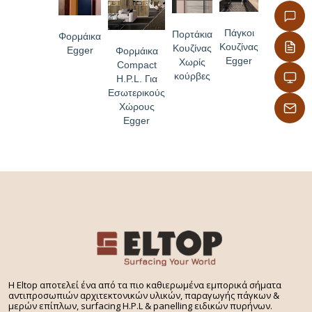
Πάγκοι
Πορτάκια
Φορμάικα
Κουζίνας
Κουζίνας
Egger
Φορμάικα
Egger
Χωρίς
Compact
κούρβες
H.P.L. Για
Εσωτερικούς
Χώρους
Egger
H Eltop αποτελεί ένα από τα πιο καθιερωμένα εμπορικά σήματα
αντιπροσωπιών αρχιτεκτονικών υλικών, παραγωγής πάγκων &
μερών επίπλων, surfacing H.P.L & panelling ειδικών πυρήνων.