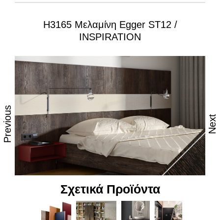
H3165 Μελαμίνη Egger ST12 /
Ιδιότητες:
INSPIRATION
– Εξαιρετική επιφάνεια, αναβαθμισμένες φινιτούρες
– Ανθεκτικότητα στη θερμότητα και τον ατμό
– Υψηλές αντοχές στη καθημερινή φθορά από τριβή,
κρούση & χάραξη
Previous
– Δυνατότητα εύκολου καθημερινού καθαρισμού
Next
– Επιφάνεια απόλυτα υγιεινή
– Υψηλή αντοχή στον αποχρωματισμό και το
θάμπωμα
– Υψηλή αντοχή στα χημικά
Σχετικά Προϊόντα
– Υψηλή αισθητική, υφή και αφή