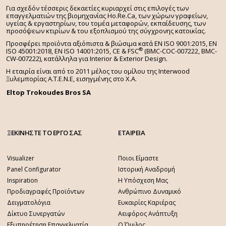
Για σχεδόν τέσσερις δεκαετίες κυριαρχεί στις επιλογές των
επαγγελματιών της βιομηχανίας Ho.Re.Ca, των χώρων γραφείων,
υγείας & εργαστηρίων, του τομέα μεταφορών, εκπαίδευσης, των
προσόψεων κτιρίων & του εξοπλισμού της σύγχρονης κατοικίας.
Προσφέρει προϊόντα αξιόπιστα & βιώσιμα κατά EN ISO 9001:2015, EN
®
ISO 45001:2018, EN ISO 14001:2015,
CE & FSC
(BMC-COC-007222, BMC-
CW-007222), κατάλληλα για Interior & Exterior Design.
Η εταιρία είναι από το 2011 μέλος του ομίλου της Interwood
Ξυλεμπορίας Α.Τ.Ε.Ν.Ε, εισηγμένης στο Χ.A.
Eltop Trokoudes Bros SA
ΞΕΚΙΝΗΣΤΕ ΤΟ ΕΡΓΟ ΣΑΣ
ΕΤΑΙΡΕΙΑ
Visualizer
Ποιοι Είμαστε
Panel Configurator
Ιστορική Αναδρομή
Inspiration
Η Υπόσχεση Μας
Προδιαγραφές Προϊόντων
Ανθρώπινο Δυναμικό
Δειγματολόγια
Ευκαιρίες Καριέρας
Δίκτυο Συνεργατών
Αειφόρος Ανάπτυξη
Εξυπηρέτηση Επαγγελματία
Ο Όμιλος