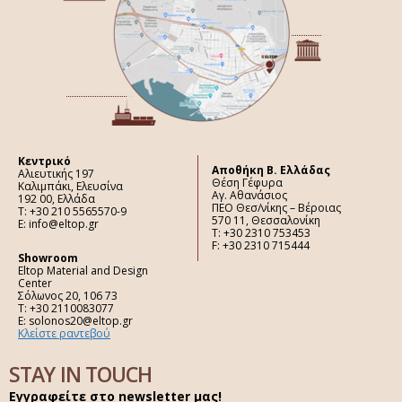
Κεντρικό
Aποθήκη Β. Ελλάδας
Αλιευτικής 197
Θέση Γέφυρα
Καλιμπάκι, Ελευσίνα
Αγ. Αθανάσιος
192 00, Ελλάδα
ΠΕΟ Θεσ/νίκης – Βέροιας
Τ: +30 210 5565570-9
570 11, Θεσσαλονίκη
E: info@eltop.gr
Τ: +30 2310 753453
F: +30 2310 715444
Showroom
Eltop Material and Design
Center
Σόλωνος 20, 106 73
Τ: +30 2110083077
E: solonos20@eltop.gr
Κλείστε ραντεβού
STAY IN TOUCH
Εγγραφείτε στο newsletter μας!