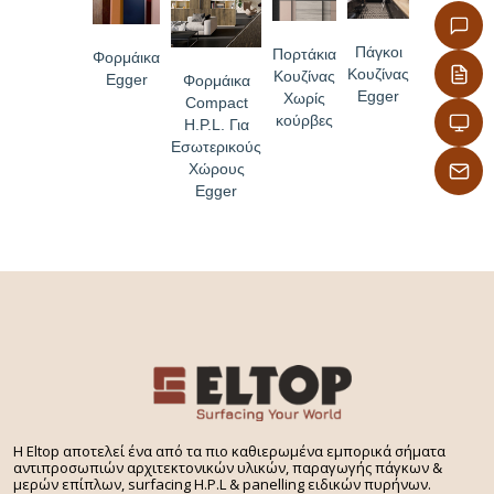
Πάγκοι
Πορτάκια
Φορμάικα
Κουζίνας
Κουζίνας
Egger
Φορμάικα
Egger
Χωρίς
Compact
κούρβες
H.P.L. Για
Εσωτερικούς
Χώρους
Egger
H Eltop αποτελεί ένα από τα πιο καθιερωμένα εμπορικά σήματα
αντιπροσωπιών αρχιτεκτονικών υλικών, παραγωγής πάγκων &
μερών επίπλων, surfacing H.P.L & panelling ειδικών πυρήνων.