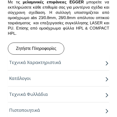
Με τις
μελαμινικές επιφάνειες
EGGER
μπορείτε να
εκπληρώσετε κάθε επιθυμία σας για μοντέρνα σχέδια και
σύγχρονη σχεδίαση. Η συλλογή υποστηρίζεται από
ομοιόχρωμο abs 23/0.8mm, 28/0.8mm απόλυτου οπτικού
ταιριάσματος και επεξεργασίες συγκόλλησης LASER και
PU. Επίσης από ομοιόχρωμα φύλλα HPL & COMPACT
HPL.
Ζητήστε Πληροφορίες
Τεχνικά Χαρακτηριστικά
Παραγόμενο μήκος:
2.80m
Κατάλογοι
Παραγόμενο πλάτος:
2.07m
Τεχνικά Φυλλάδια
Πάχος:
8,16,18,25mm
Κούρβα:
ίσιο σόκορο
Πιστοποιητικά
Πυρήνας:
Εurospan P2