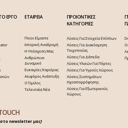
ΤΟ ΕΡΓΟ
ΕΤΑΙΡΕΙΑ
ΠΡΟΙΟΝΤΙΚΕΣ
Γ
ΚΑΤΗΓΟΡΙΕΣ
Π
Ποιοι Είμαστε
Λύσεις Για Στοιχεία Επίπλων
D
Ιστορική Αναδρομή
rator
Λύσεις Για Διακόσμηση
Ο
Τοιχοποιίας
Η Υπόσχεση Μας
Λ
Λύσεις Για Δάπεδα
Ανθρώπινο
ς
Π
Δυναμικό
Λύσεις Υλικών Για Πόρτες
Ευκαιρίες Καριέρας
α
Λύσεις Για Υγρούς Χώρους
Αειφόρος Ανάπτυξη
γατών
Λύσεις Συστημάτων
Ηχοαπορρόφησης
Ο Όμιλος
Λύσεις Για Εξωτερικούς
Τελευταία Νέα
Χώρους
 TOUCH
στο newsletter μας!