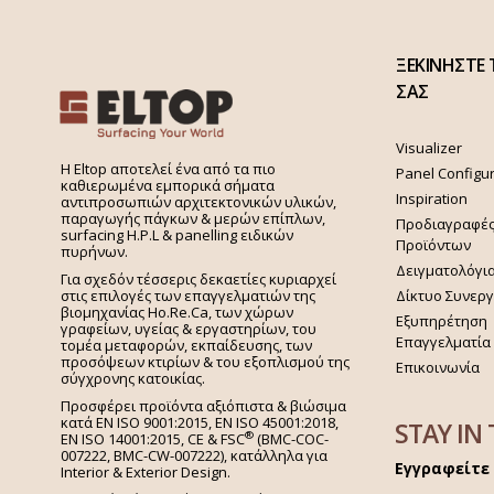
ΞΕΚΙΝΗΣΤΕ 
ΣΑΣ
Visualizer
H Eltop αποτελεί ένα από τα πιο
Panel Configu
καθιερωμένα εμπορικά σήματα
Inspiration
αντιπροσωπιών αρχιτεκτονικών υλικών,
παραγωγής πάγκων & μερών επίπλων,
Προδιαγραφέ
surfacing H.P.L & panelling ειδικών
Προϊόντων
πυρήνων.
Δειγματολόγι
Για σχεδόν τέσσερις δεκαετίες κυριαρχεί
στις επιλογές των επαγγελματιών της
Δίκτυο Συνερ
βιομηχανίας Ho.Re.Ca, των χώρων
Εξυπηρέτηση
γραφείων, υγείας & εργαστηρίων, του
Επαγγελματία
τομέα μεταφορών, εκπαίδευσης, των
προσόψεων κτιρίων & του εξοπλισμού της
Επικοινωνία
σύγχρονης κατοικίας.
Προσφέρει προϊόντα αξιόπιστα & βιώσιμα
κατά EN ISO 9001:2015, EN ISO 45001:2018,
STAY IN
®
EN ISO 14001:2015,
CE & FSC
(BMC-COC-
007222, BMC-CW-007222), κατάλληλα για
Εγγραφείτε 
Interior & Exterior Design.