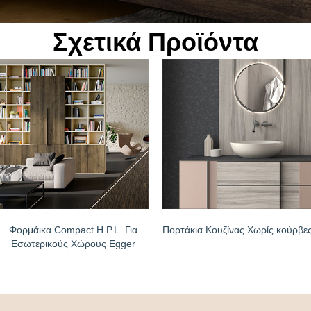
Σχετικά Προϊόντα
Φορμάικα Compact H.P.L. Για
Πορτάκια Κουζίνας Χωρίς κούρβε
Εσωτερικούς Χώρους Egger