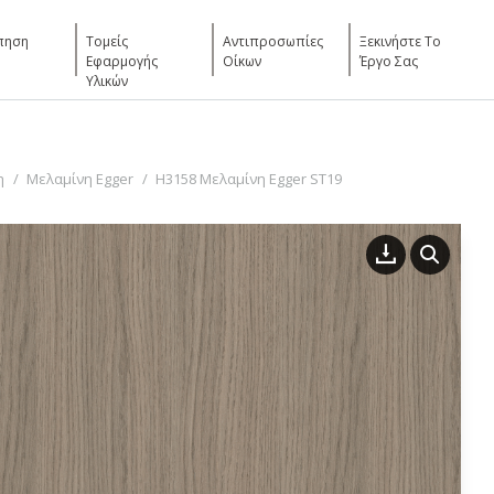
πηση
Τομείς
Αντιπροσωπίες
Ξεκινήστε Το
Εφαρμογής
Οίκων
Έργο Σας
Υλικών
η
Μελαμίνη Egger
H3158 Μελαμίνη Egger ST19