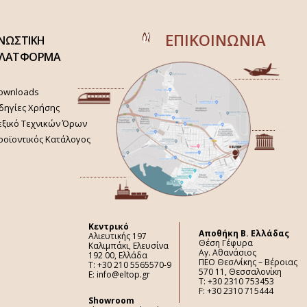
ΕΠΙΚΟΙΝΩΝΙΑ
ΝΩΣΤΙΚΗ
ΛΑΤΦΟΡΜΑ
ownloads
δηγίες Χρήσης
εξικό Τεχνικών Όρων
ροϊοντικός Κατάλογος
Κεντρικό
Aποθήκη Β. Ελλάδας
Αλιευτικής 197
Θέση Γέφυρα
Καλιμπάκι, Ελευσίνα
Αγ. Αθανάσιος
192 00, Ελλάδα
ΠΕΟ Θεσ/νίκης – Βέροιας
Τ: +30 210 5565570-9
570 11, Θεσσαλονίκη
E: info@eltop.gr
Τ: +30 2310 753453
F: +30 2310 715444
Showroom