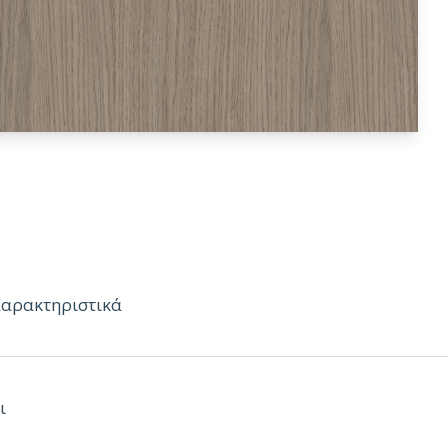
Χαρακτηριστικά
ο μήκος:
2.80m
ι
νο πλάτος:
2.07m