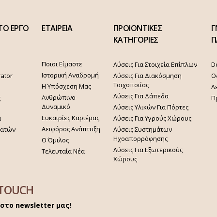
ΤΟ ΕΡΓΟ
ΕΤΑΙΡΕΙΑ
ΠΡΟΙΟΝΤΙΚΕΣ
Γ
ΚΑΤΗΓΟΡΙΕΣ
Π
Ποιοι Είμαστε
Λύσεις Για Στοιχεία Επίπλων
D
Ιστορική Αναδρομή
rator
Λύσεις Για Διακόσμηση
Ο
Τοιχοποιίας
Η Υπόσχεση Μας
Λ
Λύσεις Για Δάπεδα
Ανθρώπινο
ς
Π
Δυναμικό
Λύσεις Υλικών Για Πόρτες
Ευκαιρίες Καριέρας
α
Λύσεις Για Υγρούς Χώρους
Αειφόρος Ανάπτυξη
γατών
Λύσεις Συστημάτων
Ηχοαπορρόφησης
Ο Όμιλος
Λύσεις Για Εξωτερικούς
Τελευταία Νέα
Χώρους
 TOUCH
στο newsletter μας!