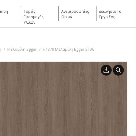
πηση
Τομείς
Αντιπροσωπίες
Ξεκινήστε Το
Εφαρμογής
Οίκων
Έργο Σας
Υλικών
η
Μελαμίνη Egger
H1379 Μελαμίνη Egger ST36