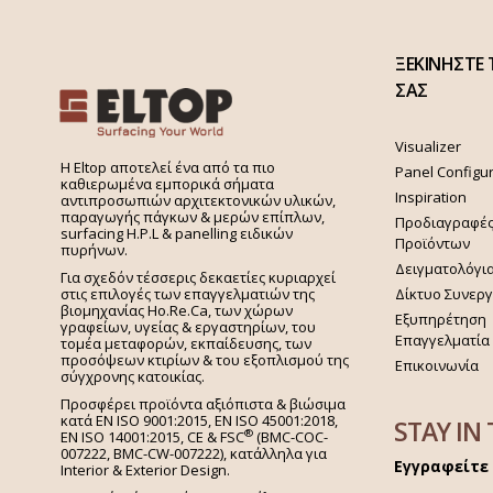
ΞΕΚΙΝΗΣΤΕ 
ΣΑΣ
Visualizer
H Eltop αποτελεί ένα από τα πιο
Panel Configu
καθιερωμένα εμπορικά σήματα
Inspiration
αντιπροσωπιών αρχιτεκτονικών υλικών,
παραγωγής πάγκων & μερών επίπλων,
Προδιαγραφέ
surfacing H.P.L & panelling ειδικών
Προϊόντων
πυρήνων.
Δειγματολόγι
Για σχεδόν τέσσερις δεκαετίες κυριαρχεί
στις επιλογές των επαγγελματιών της
Δίκτυο Συνερ
βιομηχανίας Ho.Re.Ca, των χώρων
Εξυπηρέτηση
γραφείων, υγείας & εργαστηρίων, του
Επαγγελματία
τομέα μεταφορών, εκπαίδευσης, των
προσόψεων κτιρίων & του εξοπλισμού της
Επικοινωνία
σύγχρονης κατοικίας.
Προσφέρει προϊόντα αξιόπιστα & βιώσιμα
κατά EN ISO 9001:2015, EN ISO 45001:2018,
STAY IN
®
EN ISO 14001:2015,
CE & FSC
(BMC-COC-
007222, BMC-CW-007222), κατάλληλα για
Εγγραφείτε 
Interior & Exterior Design.