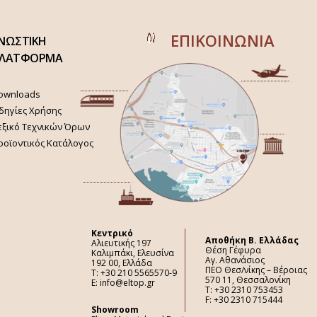
ΕΠΙΚΟΙΝΩΝΙΑ
ΝΩΣΤΙΚΗ
ΛΑΤΦΟΡΜΑ
ownloads
δηγίες Χρήσης
εξικό Τεχνικών Όρων
ροϊοντικός Κατάλογος
Κεντρικό
Aποθήκη Β. Ελλάδας
Αλιευτικής 197
Θέση Γέφυρα
Καλιμπάκι, Ελευσίνα
Αγ. Αθανάσιος
192 00, Ελλάδα
ΠΕΟ Θεσ/νίκης – Βέροιας
Τ: +30 210 5565570-9
570 11, Θεσσαλονίκη
E: info@eltop.gr
Τ: +30 2310 753453
F: +30 2310 715444
Showroom