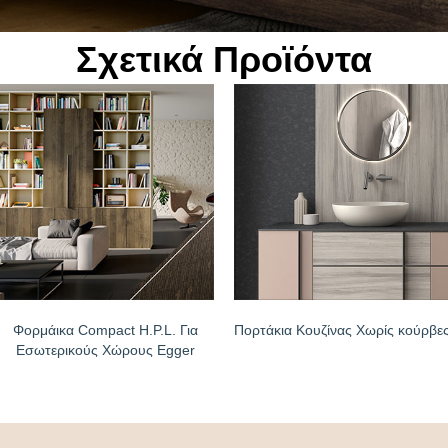
Σχετικά Προϊόντα
Φορμάικα Compact H.P.L. Για
Πορτάκια Κουζίνας Χωρίς κούρβε
Εσωτερικούς Χώρους Egger