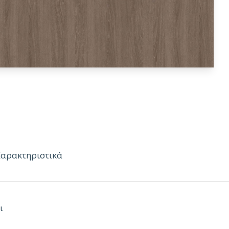
Χαρακτηριστικά
ο μήκος:
2.80m
ι
νο πλάτος:
2.07m