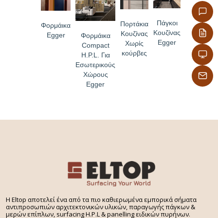
Πάγκοι
Πορτάκια
Φορμάικα
Κουζίνας
Κουζίνας
Egger
Φορμάικα
Egger
Χωρίς
Compact
κούρβες
H.P.L. Για
Εσωτερικούς
Χώρους
Egger
H Eltop αποτελεί ένα από τα πιο καθιερωμένα εμπορικά σήματα
αντιπροσωπιών αρχιτεκτονικών υλικών, παραγωγής πάγκων &
μερών επίπλων, surfacing H.P.L & panelling ειδικών πυρήνων.