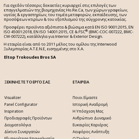
Για σχεδόν τέσσερις δεκαετίες κυριαρχεί στις επιλογές των
επαγγελματιών της βιομηχανίας Ho.Re.Ca, των χώρων γραφείων,
υγείας & εργαστηρίων, του τομέα μεταφορών, εκπαίδευσης, των
προσόψεων κτιρίων & του εξοπλισμού της σύγχρονης κατοικίας.
Προσφέρει προϊόντα αξιόπιστα & βιώσιμα κατά EN ISO 9001:2015, EN
®
ISO 45001:2018, EN ISO 14001:2015,
CE & FSC
(BMC-COC-007222, BMC-
CW-007222), κατάλληλα για Interior & Exterior Design.
Η εταιρία είναι από το 2011 μέλος του ομίλου της Interwood
Ξυλεμπορίας Α.Τ.Ε.Ν.Ε, εισηγμένης στο Χ.A.
Eltop Trokoudes Bros SA
ΞΕΚΙΝΗΣΤΕ ΤΟ ΕΡΓΟ ΣΑΣ
ΕΤΑΙΡΕΙΑ
Visualizer
Ποιοι Είμαστε
Panel Configurator
Ιστορική Αναδρομή
Inspiration
Η Υπόσχεση Μας
Προδιαγραφές Προϊόντων
Ανθρώπινο Δυναμικό
Δειγματολόγια
Ευκαιρίες Καριέρας
Δίκτυο Συνεργατών
Αειφόρος Ανάπτυξη
Εξυπηρέτηση Επαγγελματία
Ο Όμιλος