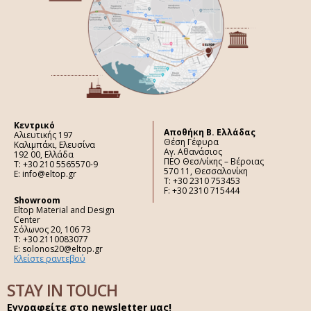
Κεντρικό
Aποθήκη Β. Ελλάδας
Αλιευτικής 197
Θέση Γέφυρα
Καλιμπάκι, Ελευσίνα
Αγ. Αθανάσιος
192 00, Ελλάδα
ΠΕΟ Θεσ/νίκης – Βέροιας
Τ: +30 210 5565570-9
570 11, Θεσσαλονίκη
E: info@eltop.gr
Τ: +30 2310 753453
F: +30 2310 715444
Showroom
Eltop Material and Design
Center
Σόλωνος 20, 106 73
Τ: +30 2110083077
E: solonos20@eltop.gr
Κλείστε ραντεβού
STAY IN TOUCH
Εγγραφείτε στο newsletter μας!