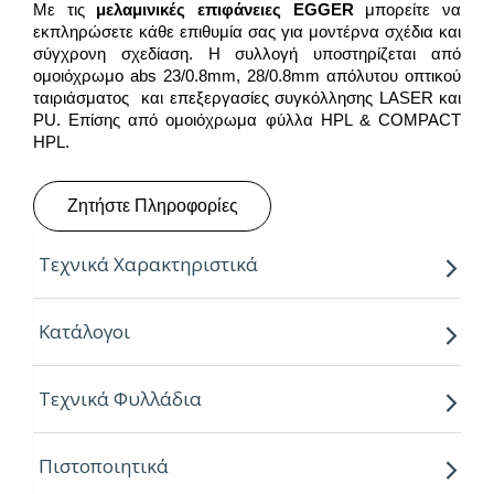
Με τις
μελαμινικές επιφάνειες
EGGER
μπορείτε να
εκπληρώσετε κάθε επιθυμία σας για μοντέρνα σχέδια και
σύγχρονη σχεδίαση. Η συλλογή υποστηρίζεται από
ομοιόχρωμο abs 23/0.8mm, 28/0.8mm απόλυτου οπτικού
ταιριάσματος και επεξεργασίες συγκόλλησης LASER και
PU. Επίσης από ομοιόχρωμα φύλλα HPL & COMPACT
HPL.
Ζητήστε Πληροφορίες
Τεχνικά Χαρακτηριστικά
Παραγόμενο μήκος:
2.80m
Κατάλογοι
Παραγόμενο πλάτος:
2.07m
Τεχνικά Φυλλάδια
Πάχος:
8,16,18,25mm
Κούρβα:
ίσιο σόκορο
Πιστοποιητικά
Πυρήνας:
Εurospan P2