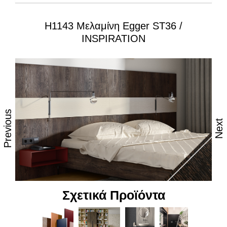
H1143 Μελαμίνη Egger ST36 /
Ιδιότητες:
INSPIRATION
– Εξαιρετική επιφάνεια, αναβαθμισμένες φινιτούρες
– Ανθεκτικότητα στη θερμότητα και τον ατμό
– Υψηλές αντοχές στη καθημερινή φθορά από τριβή,
κρούση & χάραξη
Previous
– Δυνατότητα εύκολου καθημερινού καθαρισμού
Next
– Επιφάνεια απόλυτα υγιεινή
– Υψηλή αντοχή στον αποχρωματισμό και το
θάμπωμα
– Υψηλή αντοχή στα χημικά
Σχετικά Προϊόντα
– Υψηλή αισθητική, υφή και αφή