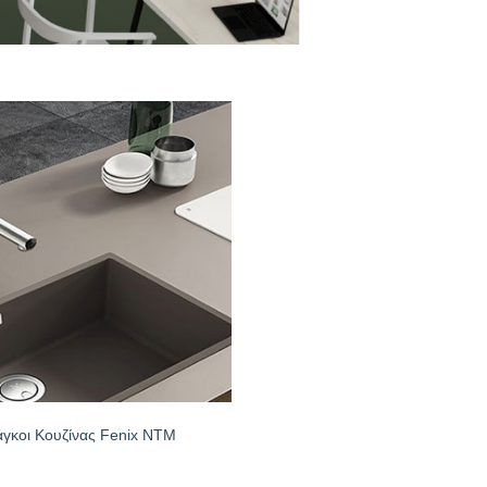
τες
ένη
υτούν
ι επομένως
ς:
γκοι Κουζίνας Fenix NTM