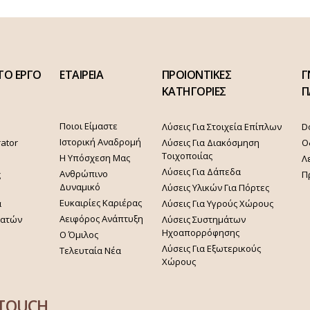
ΤΟ ΕΡΓΟ
ΕΤΑΙΡΕΙΑ
ΠΡΟΙΟΝΤΙΚΕΣ
Γ
ΚΑΤΗΓΟΡΙΕΣ
Π
Ποιοι Είμαστε
Λύσεις Για Στοιχεία Επίπλων
D
Ιστορική Αναδρομή
rator
Λύσεις Για Διακόσμηση
Ο
Τοιχοποιίας
Η Υπόσχεση Μας
Λ
Λύσεις Για Δάπεδα
Ανθρώπινο
ς
Π
Δυναμικό
Λύσεις Υλικών Για Πόρτες
Ευκαιρίες Καριέρας
α
Λύσεις Για Υγρούς Χώρους
Αειφόρος Ανάπτυξη
γατών
Λύσεις Συστημάτων
Ηχοαπορρόφησης
Ο Όμιλος
Λύσεις Για Εξωτερικούς
Τελευταία Νέα
Χώρους
 TOUCH