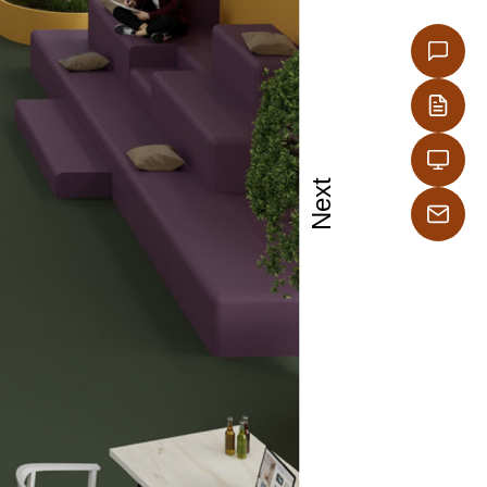
Next
ίς ραφές,
είανσης.
α να
ορεί να