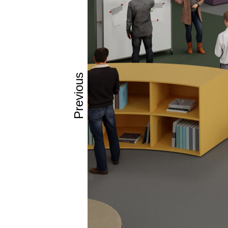
• Ομοιογεν
• Εύκολο σ
• Εύκολο σ
• Υγιεινό
• Μπορεί ν
• Θερμοδι
• Δυνατότη
Previous
• Ασφαλές 
• Ανθεκτικό
• Αδιάβροχ
• Πολύ ανθε
• Μπορεί ν
• Μπορεί να
Ενώσεις χ
Mε το Getac
σαν να χυτ
Φινίρισμα
Τόσο καλό 
γυαλιστούν 
αντικαταστα