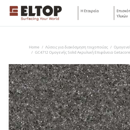
Η Εταιρεία
Επισκό
Υλικών
You are here:
Home
Λύσεις για διακόσμηση τοιχοποιίας
Ομογενεί
GC4712 Ομογενής Solid Ακρυλική Επιφάνεια Getacore