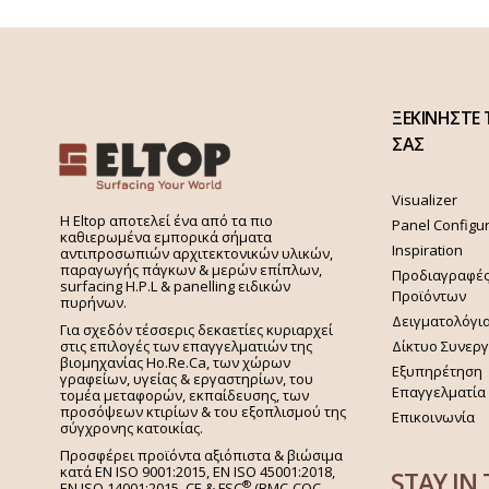
ΞΕΚΙΝΗΣΤΕ 
ΣΑΣ
Visualizer
H Eltop αποτελεί ένα από τα πιο
Panel Configu
καθιερωμένα εμπορικά σήματα
Inspiration
αντιπροσωπιών αρχιτεκτονικών υλικών,
παραγωγής πάγκων & μερών επίπλων,
Προδιαγραφέ
surfacing H.P.L & panelling ειδικών
Προϊόντων
πυρήνων.
Δειγματολόγι
Για σχεδόν τέσσερις δεκαετίες κυριαρχεί
στις επιλογές των επαγγελματιών της
Δίκτυο Συνερ
βιομηχανίας Ho.Re.Ca, των χώρων
Εξυπηρέτηση
γραφείων, υγείας & εργαστηρίων, του
Επαγγελματία
τομέα μεταφορών, εκπαίδευσης, των
προσόψεων κτιρίων & του εξοπλισμού της
Επικοινωνία
σύγχρονης κατοικίας.
Προσφέρει προϊόντα αξιόπιστα & βιώσιμα
κατά EN ISO 9001:2015, EN ISO 45001:2018,
STAY IN
®
EN ISO 14001:2015,
CE & FSC
(BMC-COC-