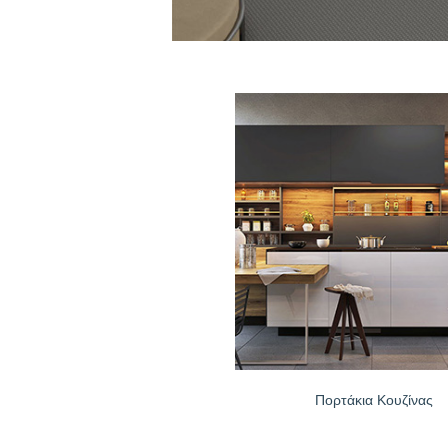
Θερμοδια
Ιδανικό γι
σχεδίασης.
ανάπτυξη, 
Μη πορώδ
Εύκολο στο
στους πόρου
ιδιαίτερα υγ
Τομείς Εφ
Είναι κατάλ
• Πάγκοι κο
• Πάγκοι σε
• Ντουλάπι 
• Πάγκοι σε
Είναι κατά
• Επένδυση 
Πορτάκια Κουζίνας
• Χωρίσματα
• Πάνελ επ