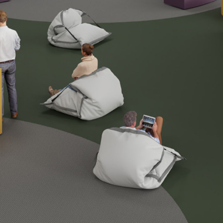
ές
το καθάρισμα
τη φροντίδα
α υποστεί επεξεργασία σαν σκληρό ξύλο
αμορφώσιμο
τα αρμών χωρίς ραφή μέσω κόλλησης
για τρόφιμα, άοσμο
 στο λεκέ
ο
κτικό στις κρούσεις
α επισκευαστεί
 ανανεωθεί ανά πάσα στιγμή, με τρίψιμο
ωρίς ραφές
ore, οι επιφάνειες και τα στοιχεία μπορούν να φαίνονται τέλεια χωρ
εύεται από ένα μόνο κομμάτι, μέσω συγκόλλησης και επακόλουθης λ
όσο καινούργιο: οι γρατσουνιές και τα ίχνη χρήσης μπορούν εύκολ
σε χρόνο μηδέν. Σε περίπτωση πιο εκτεταμένης ζημιάς, το υλικό μπ
θεί χωρίς να αφήσει ίχνη.