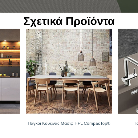
μόρφωση
α μεμονωμένα σχήματα: Το Getacore προσφέρει ατελείωτες δυνατότη
Σχετικά Προϊόντα
 Έχουμε μεγιστοποιήσει τη δυνατότητα διαμόρφωσης με την προηγμ
3Deep.
ης επιφάνεια
 καθάρισμα: ακαθαρσίες και βακτήρια μπορούν εύκολα να συσσωρε
ς. Γι’ αυτό η επιφάνεια του Getacore είναι εντελώς μη πορώδης κα
ιεινή.
αρμογής
ληλο για εφαρμογή σε οριζόντιες επιφάνειες εσωτερικής χρήσης όπω
υζίνας για οικιακές εφαρμογές
 κλινικές, ιατρεία, σχολεία
νιπτήρα, νιπτήρες στα μπάνια
 καταστήματα, δημόσια κτίρια, ξενοδοχεία ή χώρους εστίασης
λληλο για εφαρμογή σε κάθετες επιφάνειες εσωτερικής χρήσης όπως:
τοίχων, σε ανελκυστήρες, μπανιέρες, ντουζιέρες
Πάγκοι Κουζίνας Μασίφ HPL CompacTop®
Πά
 για αποδυτήρια και solarium
ίπλων σε χώρους με υγρασία όπως σε μπάνια ή κουζίνες