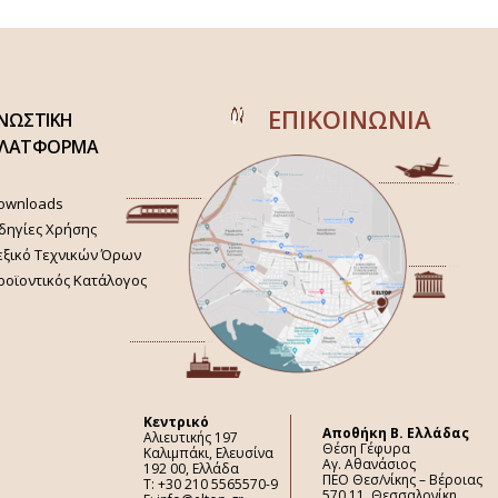
ΕΠΙΚΟΙΝΩΝΙΑ
ΝΩΣΤΙΚΗ
ΛΑΤΦΟΡΜΑ
ownloads
δηγίες Χρήσης
εξικό Τεχνικών Όρων
ροϊοντικός Κατάλογος
Κεντρικό
Aποθήκη Β. Ελλάδας
Αλιευτικής 197
Θέση Γέφυρα
Καλιμπάκι, Ελευσίνα
Αγ. Αθανάσιος
192 00, Ελλάδα
ΠΕΟ Θεσ/νίκης – Βέροιας
Τ: +30 210 5565570-9
570 11, Θεσσαλονίκη