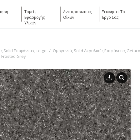
πηση
Τομείς
Αντιπροσωπίες
Ξεκινήστε Το
Εφαρμογής
Οίκων
Έργο Σας
Υλικών
ς Solid Επιφάνειες-τοιχο
Ομογενείς Solid Ακρυλικές Επιφάνειες Getaco
 Frosted Grey