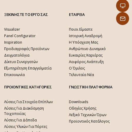
ΞΕΚΙΝΗΣΤΕ ΤΟ ΕΡΓΟ ΣΑΣ
ΕΤΑΙΡΕΙΑ
Visualizer
Ποιοι Είμαστε
Panel Configurator
Ιστορική Αναδρομή
Inspiration
Η Υπόσχεση Μας
Προδιαγραφές Προϊόντων
Ανθρώπινο Δυναμικό
Δειγματολόγια
Ευκαιρίες Καριέρας
Δίκτυο Συνεργατών
Αειφόρος Ανάπτυξη
Εξυπηρέτηση Επαγγελματία
Ο Όμιλος
Επικοινωνία
Τελευταία Νέα
ΠΡΟΙΟΝΤΙΚΕΣ ΚΑΤΗΓΟΡΙΕΣ
ΓΝΩΣΤΙΚΗ ΠΛΑΤΦΟΡΜΑ
Λύσεις Για Στοιχεία Επίπλων
Downloads
Λύσεις Για Διακόσμηση
Οδηγίες Χρήσης
Τοιχοποιίας
Λεξικό Τεχνικών Όρων
Λύσεις Για Δάπεδα
Προϊοντικός Κατάλογος
Λύσεις Υλικών Για Πόρτες