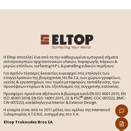
H Eltop αποτελεί ένα από τα πιο καθιερωμένα εμπορικά σήματα
αντιπροσωπιών αρχιτεκτονικών υλικών, παραγωγής πάγκων &
μερών επίπλων, surfacing H.P.L & panelling ειδικών πυρήνων.
Για σχεδόν τέσσερις δεκαετίες κυριαρχεί στις επιλογές των
επαγγελματιών της βιομηχανίας Ho.Re.Ca, των χώρων γραφείων,
υγείας & εργαστηρίων, του τομέα μεταφορών, εκπαίδευσης, των
προσόψεων κτιρίων & του εξοπλισμού της σύγχρονης κατοικίας.
Προσφέρει προϊόντα αξιόπιστα & βιώσιμα κατά EN ISO 9001:2015, EN
®
ISO 45001:2018, EN ISO 14001:2015,
CE & FSC
(BMC-COC-007222, BMC-
CW-007222), κατάλληλα για Interior & Exterior Design.
Η εταιρία είναι από το 2011 μέλος του ομίλου της Interwood
Ξυλεμπορίας Α.Τ.Ε.Ν.Ε, εισηγμένης στο Χ.A.
Eltop Trokoudes Bros SA