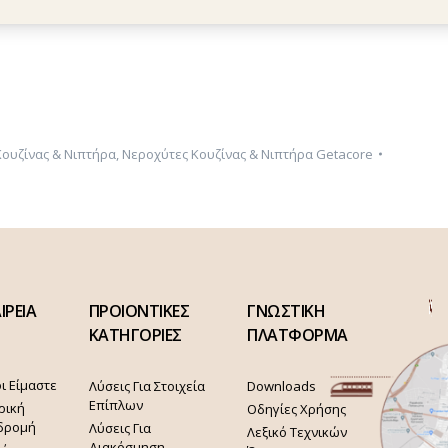
Κουζίνας & Νιπτήρα
,
Νεροχύτες Κουζίνας & Νιπτήρα Getacore
ΙΡΕΙΑ
ΠΡΟΙΟΝΤΙΚΕΣ
ΓΝΩΣΤΙΚΗ
ΚΑΤΗΓΟΡΙΕΣ
ΠΛΑΤΦΟΡΜΑ
ι Είμαστε
Λύσεις Για Στοιχεία
Downloads
Επίπλων
ρική
Οδηγίες Χρήσης
δρομή
Λύσεις Για
Λεξικό Τεχνικών
Διακόσμηση