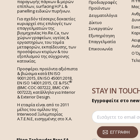
Η Υ
παραγωγής πάγκων & μερών
Προδιαγραφές
επίπλων, surfacing H.P.L &
Μας
Προϊόντων
panelling ειδικών πυρήνων.
Ανθ
Δειγματολόγια
Για σχεδόν τέσσερις δεκαετίες
Δυν
Δίκτυο
κυριαρχεί στις επιλογές των
Ευκα
επαγγελματιών της
Συνεργατών
Καρ
βιομηχανίας Ho.Re.Ca, των
Εξυπηρέτηση
χώρων γραφείων, υγείας &
Αει
Επαγγελματία
εργαστηρίων, του τομέα
Ανά
μεταφορών, εκπαίδευσης, των
Επικοινωνία
προσόψεων κτιρίων & του
Ο Ό
εξοπλισμού της σύγχρονης
Τελ
κατοικίας.
Προσφέρει προϊόντα αξιόπιστα
& βιώσιμα κατά EN ISO
9001:2015, EN ISO 45001:2018,
®
EN ISO 14001:2015,
CE & FSC
(BMC-COC-007222, BMC-CW-
STAY IN TOUC
007222), κατάλληλα για Interior
& Exterior Design.
Εγγραφείτε στο news
Η εταιρία είναι από το 2011
μέλος του ομίλου της
Interwood Ξυλεμπορίας
Α.Τ.Ε.Ν.Ε, εισηγμένης στο Χ.A.
Eltop Trokoudes Bros SA