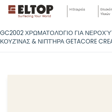
Η Εταιρεία
Επισκό
Υλικών
GC2002 ΧΡΩΜΑΤΟΛΌΓΙΟ ΓΙΑ ΝΕΡΟΧΎ
ΚΟΥΖΊΝΑΣ & ΝΙΠΤΉΡΑ GETACORE CRE