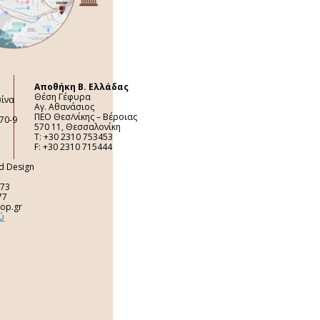
Aποθήκη Β. Ελλάδας
Θέση Γέφυρα
σίνα
Αγ. Αθανάσιος
ΠΕΟ Θεσ/νίκης – Βέροιας
70-9
570 11, Θεσσαλονίκη
Τ: +30 2310 753453
F: +30 2310 715444
nd Design
 73
77
top.gr
ύ