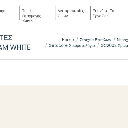
πηση
Τομείς
Αντιπροσωπίες
Ξεκινήστε Το
Εφαρμογής
Οίκων
Έργο Σας
Υλικών
ΤΕΣ
You are here:
Home
Στοιχεία Επίπλων
Νεροχ
AM WHITE
Getacore Χρωματολόγιο
GC2002 Χρωμα