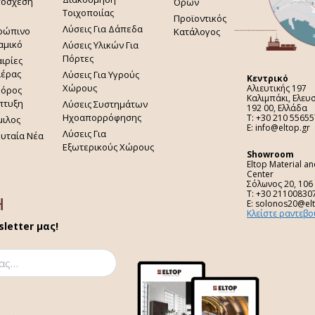
πόσχεση
Όρων
Τοιχοποιίας
Προϊοντικός
Λύσεις Για Δάπεδα
ρώπινο
Κατάλογος
αμικό
Λύσεις Υλικών Για
Πόρτες
ιρίες
ιέρας
Λύσεις Για Υγρούς
Κεντρικό
Χώρους
Αλιευτικής 197
φόρος
Καλιμπάκι, Ελευ
πτυξη
Λύσεις Συστημάτων
192 00, Ελλάδα
Ηχοαπορρόφησης
Τ: +30 210 55655
μιλος
E: info@eltop.gr
Λύσεις Για
ευταία Νέα
Εξωτερικούς Χώρους
Showroom
Eltop Material a
Center
Σόλωνος 20, 106
Τ: +30 21100830
H
E: solonos20@el
Κλείστε ραντεβο
letter μας!