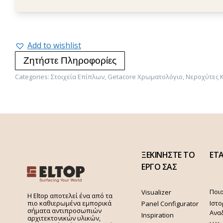
Add to wishlist
Ζητήστε Πληροφορίες
Categories:
Στοιχεία Επίπλων
,
Getacore Χρωματολόγιο
,
Νεροχύτες 
ΞΕΚΙΝΗΣΤΕ ΤΟ
ΕΤΑ
ΕΡΓΟ ΣΑΣ
Ποιο
Visualizer
H Eltop αποτελεί ένα από τα
Ιστο
πιο καθιερωμένα εμπορικά
Panel Configurator
σήματα αντιπροσωπιών
Ανα
Inspiration
αρχιτεκτονικών υλικών,