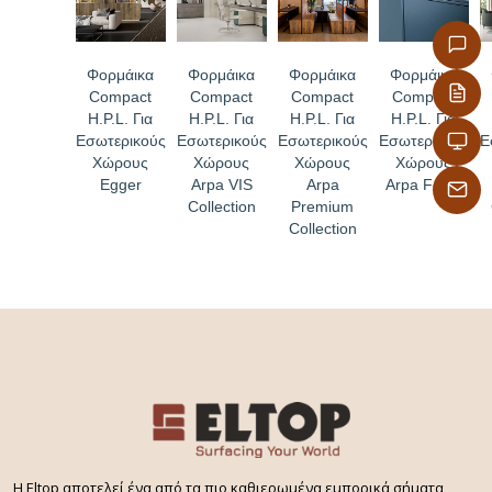
Φορμάικα
Φορμάικα
Φορμάικα
Φορμάικα
Compact
Compact
Compact
Compact
H.P.L. Για
H.P.L. Για
H.P.L. Για
H.P.L. Για
Εσωτερικούς
Εσωτερικούς
Εσωτερικούς
Εσωτερικούς
Ε
Χώρους
Χώρους
Χώρους
Χώρους
Egger
Arpa VIS
Arpa
Arpa Fenix
Collection
Premium
Collection
H Eltop αποτελεί ένα από τα πιο καθιερωμένα εμπορικά σήματα