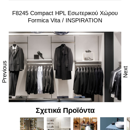
Ανθεκτικά στη θερμότητα και τον ατμό
F8245 Compact HPL Εσωτερικού Χώρου
Αναβαθμισμένη ανθεκτικότητα σε θερμότητα, κρούση,
Formica Vita / INSPIRATION
τριβή & στις μεταβολές του χρώματος από την ηλιακή
ακτινοβολία
Επιφάνεια απόλυτα υγιεινή με εξελιγμένη
αντιβακτηριδιακή φινιτούρα κατάλληλη για τρόφιμα
Υψηλή αντοχή στον αποχρωματισμό και το θάμπωμα
Εξαιρετικές υφές και αφή επιφάνειας
Previous
Aναβαθμισμένη μηχανική αντοχή, κατάλληλα για πολύ
Next
σκληρή χρήση και για High Traffic περιβάλλοντα
Ποιότητα χρώματος, αναβαθμισμένα χαρτιά, υψηλή
αισθητική
Εύκολος καθαρισμός, υψηλή αντοχή σε καθαριστικά &
χημικά
Σχετικά Προϊόντα