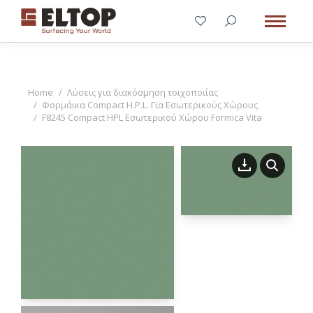
You are here:
Home
Λύσεις για διακόσμηση τοιχοποιίας
Φορμάικα Compact H.P.L. Για Εσωτερικούς Χώρους
F8245 Compact HPL Εσωτερικού Χώρου Formica Vita