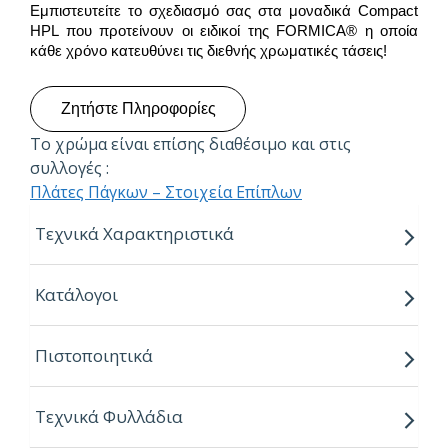
Εμπιστευτείτε το σχεδιασμό σας στα μοναδικά Compact
HPL που προτείνουν οι ειδικοί της FORMICA® η οποία
κάθε χρόνο κατευθύνει τις διεθνής χρωματικές τάσεις!
Ζητήστε Πληροφορίες
Το χρώμα είναι επίσης διαθέσιμο και στις
συλλογές :
Πλάτες Πάγκων – Στοιχεία Επίπλων
Τεχνικά Χαρακτηριστικά
Πάχη:
Κατάλογοι
4mm
6mm
Πιστοποιητικά
8mm
Διαστάσεις:
3050mm x 1300mm
Τεχνικά Φυλλάδια
Ιδιότητες: