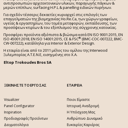
αντιπροσωπιών αρχιτεκτονικών υλικών, παραγωγής πάγκων &
μερών επίπλων, surfacing H.P.L & panelling ειδικών πυρήνων.
Για σχεδόν τέσσερις δεκαετίες κυριαρχεί στις επιλογές των
επαγγελματιών της βιομηχανίας Ho.Re.Ca, των χώρων γραφείων,
υγείας & εργαστηρίων, του τομέα μεταφορών, εκπαίδευσης, των
προσόψεων κτιρίων & του εξοπλισμού της σύγχρονης κατοικίας.
Προσφέρει προϊόντα αξιόπιστα & βιώσιμα κατά EN ISO 9001:2015, EN
®
ISO 45001:2018, EN ISO 14001:2015,
CE & FSC
(BMC-COC-007222, BMC-
CW-007222), κατάλληλα για Interior & Exterior Design.
Η εταιρία είναι από το 2011 μέλος του ομίλου της Interwood
Ξυλεμπορίας Α.Τ.Ε.Ν.Ε, εισηγμένης στο Χ.A.
Eltop Trokoudes Bros SA
ΞΕΚΙΝΗΣΤΕ ΤΟ ΕΡΓΟ ΣΑΣ
ΕΤΑΙΡΕΙΑ
Visualizer
Ποιοι Είμαστε
Panel Configurator
Ιστορική Αναδρομή
Inspiration
Η Υπόσχεση Μας
Προδιαγραφές Προϊόντων
Ανθρώπινο Δυναμικό
Δειγματολόγια
Ευκαιρίες Καριέρας