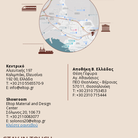
Κεντρικό
Aποθήκη Β. Ελλάδας
Αλιευτικής 197
Θέση Γέφυρα
Καλιμπάκι, Ελευσίνα
Αγ. Αθανάσιος
192 00, Ελλάδα
ΠΕΟ Θεσ/νίκης – Βέροιας
Τ: +30 210 5565570-9
570 11, Θεσσαλονίκη
E: info@eltop.gr
Τ: +30 2310 753453
F: +30 2310 715444
Showroom
Eltop Material and Design
Center
Σόλωνος 20, 106 73
Τ: +30 2110083077
E: solonos20@eltop.gr
Κλείστε ραντεβού